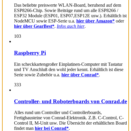
Das beliebte preiswerte WLAN-Board, beruhend auf dem
ESP8266-Chip. Sowie Beiträge rund um alle ESP8266 /
ESP32 Module (ESP01, ESP07,ESP12E usw.). Erhältlich ist
NodeMCU sowie ESP-Serie u.a.
hier über Amazon*
oder
hier über GearBest*
.
Infos auch hier
.
103
Raspberry Pi
Ein scheckkartengroßer Einplatinen-Computer mit Tastatur
und TV Anschluß den wohl jeder kennt. Erhältlich ist diese
Serie sowie Zubehör u.a.
hier über Conrad*
.
333
Controller- und Roboterboards von Conrad.de
Alles rund um Controller und Controllerboards,
Fertigbausteine von Conrad-Elektronik. Z.B. C-Control, C-
Control II, M-Unit usw. Die Übersicht der erhältlichen Board
findet man
hier bei Conrad*
.