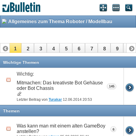
Allgemeines zum Thema Roboter / Modellbau
1
2
3
4
5
6
7
8
9
10
11
12
13
14
15
16
17
18
19
20
Wichtige Themen
21
22
23
24
25
26
27
28
29
30
Wichtig:
Mitmachen: Das kreativste Bot Gehäuse
31
32
33
34
35
36
37
38
39
40
145
oder Bot Chassis
41
42
43
44
45
46
47
48
49
50
Letzter Beitrag von
Turakar
12.06.2014
20:53
51
52
53
54
55
56
57
58
59
60
Themen
61
62
63
64
65
66
67
68
69
70
Was kann man mit einem alten GameBoy
6
anstellen?
71
72
73
74
75
76
77