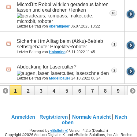
Micro:Bit: Robbi wirklich geradeaus fahren
lassen und exat drehen / lenken
18
Letzter Beitrag von
oberallgeier
06.07.2023
13:22
Sicherheit im Alltag beim (Akku)-Betrieb
1
selbstgebauter Projekte/Roboter
Letzter Beitrag von
Holomino
05.11.2022
11:45
Abdeckung für Lasercutter?
2
Letzter Beitrag von
Modellbauer
24.10.2022
06:24
1
2
3
4
5
6
7
8
9
10
11
12
13
14
15
16
17
18
19
20
21
22
23
24
25
26
27
28
29
30
Anmelden
Registrieren
Normale Ansicht
Nach
oben
31
32
33
34
35
36
37
38
39
40
Powered by
vBulletin®
Version 4.2.5 (Deutsch)
Copyright ©2026 Adduco Digital e.K. und vBulletin Solutions, Inc. Alle Rechte