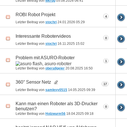
Letzter Beitrag von
wkrug
05.08.2026
06:41
ROBI Robot Projekt
4
Letzter Beitrag von
stochri
24.01.2026
05:29
Interessante Robotervideos
0
Letzter Beitrag von
stochri
16.11.2025
15:02
Problem mit ASURO-Roboter
1
Letzter Beitrag von
oberallgeier
20.08.2025
16:50
360° Sensor Netz
17
Letzter Beitrag von
samlevy0515
14.05.2025
09:39
Kann man einen Roboter als 3D-Drucker
0
benutzen?
Letzter Beitrag von
Holzwurm56
18.04.2025
09:18