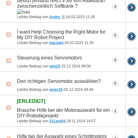
besitzt jemand NAO V5/6 von Aldebaran
zwischenzeitlich Softbank ?
0
Letzter Beitrag von
Andre_S
18.03.2025
11:26
I want Help Choosing the Right Motor for
0
My DIY Robot Project
Letzter Beitrag von
inaraghj
26.02.2025
11:35
Steuerung eines Servomotors
0
Letzter Beitrag von
otto25
25.12.2024
08:06
Den richtigen Servomotor auswählen?
0
Letzter Beitrag von
peter25
05.12.2024
08:49
[ERLEDIGT]
Brauche Hilfe bei der Motorauswahl für ein
1
DIY-Robotikprojekt
Letzter Beitrag von
021aet04
28.11.2024
19:07
Hilfe bei der Auswahl eines Schrittmotors