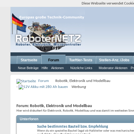
Diese Webseite verwendet Cookie
Startseite
Forum
Tueftler-Tests
Stellen-Anz. /Jobs
Neue Beiträge
Hilfe
Aktionen
Nützliche Links
Moderator-Aktionen
Pr
Forum
Robotik, Elektronik und Modellbau
-
Werbung
Forum:
Robotik, Elektronik und Modellbau
Hier wird diskutiert für Elektronik, Robotik, Modellbau und was damit im weitesten Sin
Unterforen
Suche bestimmtes Bauteil bzw. Empfehlung
Wenn du ein spezielles Bauteil (egal ob Halbleiter oder was mechanisches