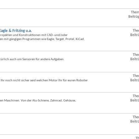
dieses
Forums
anzeigen
Them
RSS-
Beiträ
Feed
dieses
Forums
le & Fritzing u.a.
The
RSS-
anzeigen
Beitr
kprojekten und Konstruktionen mit CAD- und/oder
Feed
n mit gängigen Programmen wie Eagle, Target, Protel, KiCad,
dieses
Forums
anzeigen
The
RSS-
Beitr
türlich auch um Sensoren für andere Aufgaben.
Feed
dieses
Forums
anzeigen
The
RSS-
Beitr
Ihr noch nicht sicher seid welchen Motor Ihr für euren Roboter
Feed
dieses
Forums
anzeigen
The
RSS-
Beitr
en Maschinen. Von der Alu-Schiene, Zahnrad, Gehäuse,
Feed
dieses
Forums
anzeigen
The
RSS-
Beitr
Feed
dieses
Forums
anzeigen
T