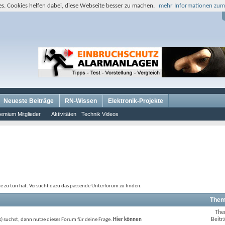
s. Cookies helfen dabei, diese Webseite besser zu machen.
mehr Informationen zum
Neueste Beiträge
RN-Wissen
Elektronik-Projekte
emium Mitglieder
Aktivitäten
Technik Videos
ne zu tun hat. Versucht dazu das passende Unterforum zu finden.
Them
The
RSS-
Beitr
) suchst, dann nutze dieses Forum für deine Frage.
Hier können
Feed