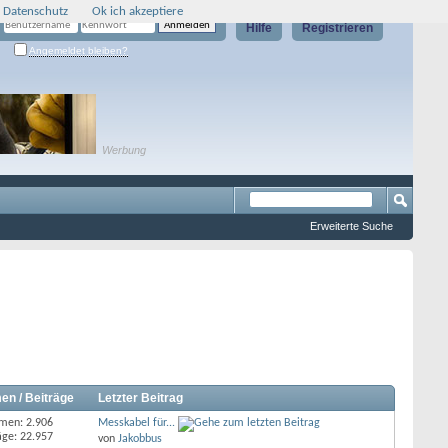
 Datenschutz
Ok ich akzeptiere
Hilfe
Registrieren
Angemeldet bleiben?
Werbung
Erweiterte Suche
en / Beiträge
Letzter Beitrag
men: 2.906
Messkabel für...
äge: 22.957
von
Jakobbus