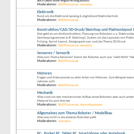
auch Gäste ohne Registrierung posten!
Moderatoren:
BASTIUniversal
,
damaltor
Elektronik
Rund um die Elektronik (analog & digital)und Elektrotechnik
Moderatoren:
BASTIUniversal
Konstruktion/CAD/3D-Druck/Sketchup und Platinenlayout Eag
Hier geht es um die Konstruktion, Planung von Robotern u.a. Elektroni
Zeichenprogrammen (z.B. Sketchup). Zudem um das Layouten von Platine
Fritzing, Sprint-Layout, Designspark usw. und das Thema 3D-Druck
Moderatoren:
BASTIUniversal
,
damaltor
Sensoren / Sensorik
Alles zum Thema Sensoren! Damit der Roboter auch was "sieht/fühlt" Na
Moderatoren:
BASTIUniversal
Motoren
Fragen und Diskussionen zu allen Arten von Motoren. Zum Beispiel wenn 
nehmen sollt.
Moderatoren:
BASTIUniversal
Mechanik
Alles rund um den mechanischen Aufbau eines Roboters aber auch ander
Material bis zum Antrieb
Moderatoren:
BASTIUniversal
,
HannoHupmann
Allgemeines zum Thema Roboter / Modellbau
Alles was nicht in die anderen Rubriken paßt
Moderatoren:
damaltor
PC-, Pocket PC, Tablet PC, Smartphone oder Notebook