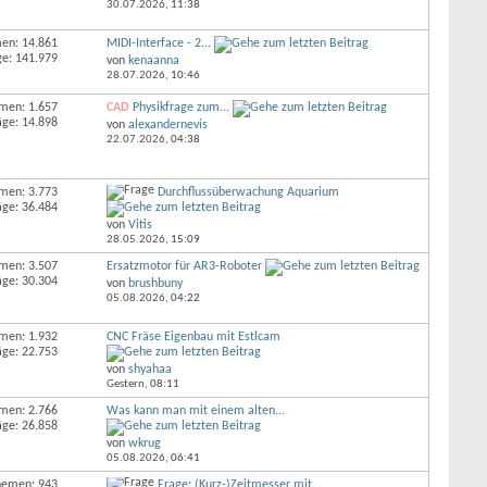
30.07.2026,
11:38
en: 14.861
MIDI-Interface - 2...
ge: 141.979
von
kenaanna
28.07.2026,
10:46
men: 1.657
CAD
Physikfrage zum...
äge: 14.898
von
alexandernevis
22.07.2026,
04:38
men: 3.773
Durchflussüberwachung Aquarium
äge: 36.484
von
Vitis
28.05.2026,
15:09
men: 3.507
Ersatzmotor für AR3-Roboter
äge: 30.304
von
brushbuny
05.08.2026,
04:22
men: 1.932
CNC Fräse Eigenbau mit Estlcam
äge: 22.753
von
shyahaa
Gestern,
08:11
men: 2.766
Was kann man mit einem alten...
äge: 26.858
von
wkrug
05.08.2026,
06:41
hemen: 943
Frage: (Kurz-)Zeitmesser mit...