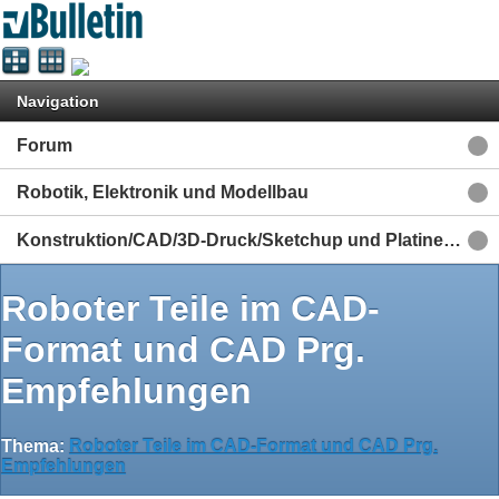
Navigation
Forum
Robotik, Elektronik und Modellbau
Konstruktion/CAD/3D-Druck/Sketchup und Platinenlayout Eagle & Fritzing u.a.
Roboter Teile im CAD-
Format und CAD Prg.
Empfehlungen
Thema:
Roboter Teile im CAD-Format und CAD Prg.
Empfehlungen