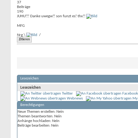
37
Beiträge
190
JUHU!!! Danke uwegw!! son funzt es! thx!!
MFG
Nrg \
/
Zitieren
Lesezeichen
Lesezeichen
Twitter
Facebook
Webnews
My
Berechtigungen
Neue Themen erstellen:
Nein
Themen beantworten:
Nein
Anhänge hochladen:
Nein
Beiträge bearbeiten:
Nein