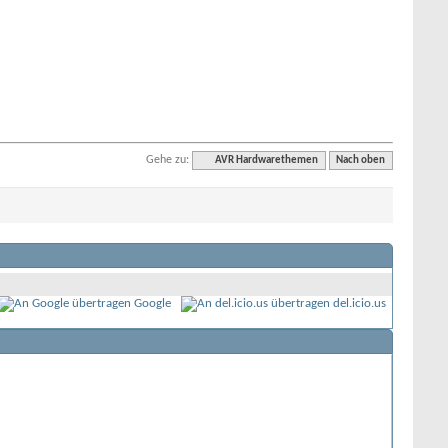
Gehe zu:
AVR Hardwarethemen
Nach oben
Google
del.icio.us