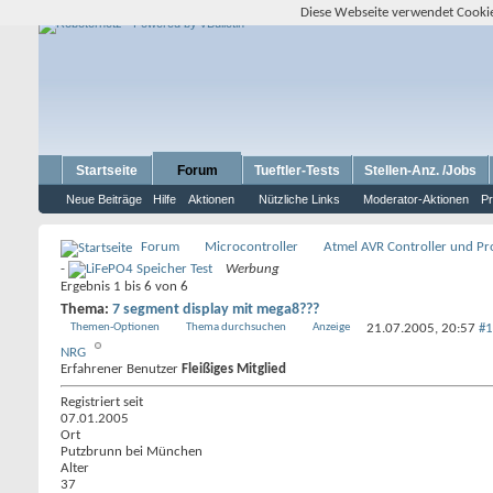
Diese Webseite verwendet Cookie
Startseite
Forum
Tueftler-Tests
Stellen-Anz. /Jobs
Neue Beiträge
Hilfe
Aktionen
Nützliche Links
Moderator-Aktionen
Pr
Forum
Microcontroller
Atmel AVR Controller und P
-
Werbung
Ergebnis 1 bis 6 von 6
Thema:
7 segment display mit mega8???
Themen-Optionen
Thema durchsuchen
Anzeige
21.07.2005,
20:57
#1
NRG
Erfahrener Benutzer
Fleißiges Mitglied
Registriert seit
07.01.2005
Ort
Putzbrunn bei München
Alter
37