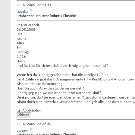
21.07.2005,
22:24
#4
izaseba
Erfahrener Benutzer
Robotik Einstein
Registriert seit
08.05.2005
Ort
Issum
Alter
54
Beiträge
2.236
Hallo,
und Du bist Dir sicher, daß alles richtig angeschlossen ist?
Wenn ich das richtig gezählt habe, hat die anzeige 12 Pins,
bei 4 Zahlen ergibt das 8 Anzeigeelemente ( 7 + Punkt) plus 4 Anoden bzw
Also multiplexe Ansteuerung.
Hast Du auch Vorwiderstände verwendet ?
Richtig geguckt, wo die Anoden, bzw. Kathoden sind?
Denke dran, daß sie eventuell über einen Transistor angesteuert werden sol
Nimm doch eine Batterie + Vorwiderstand, und geh alle Pins durch, dann 
Gruß Sebastian
Zitieren
21.07.2005,
23:36
#5
uwegw