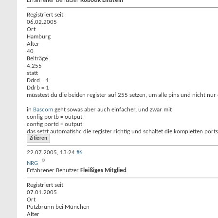
Erfahrener Benutzer
Robotik Einstein
Registriert seit
06.02.2005
Ort
Hamburg
Alter
40
Beiträge
4.255
statt
Ddrd = 1
Ddrb = 1
müsstest du die beiden register auf 255 setzen, um alle pins und nicht nur 
in
Bascom
geht sowas aber auch einfacher, und zwar mit
config portb = output
config portd = output
das setzt automatishc die register richtig und schaltet die kompletten ports
Zitieren
22.07.2005,
13:24
#6
NRG
Erfahrener Benutzer
Fleißiges Mitglied
Registriert seit
07.01.2005
Ort
Putzbrunn bei München
Alter