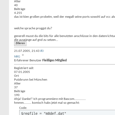
Alter
40
Beiträge
4.255
das ist kien großen probelm, weil der mega8 seine ports sowohl auf vcc als
welche sprache proggst du?
generell musst du die bits für alle benutzten anschlüsse in den datenricht
die ausgänge auf gnd zu setzen...
Zitieren
21.07.2005,
21:43
#3
NRG
Erfahrener Benutzer
Fleißiges Mitglied
Registriert seit
07.01.2005
Ort
Putzbrunn bei München
Alter
37
Beiträge
190
Ahja! Danke!! Ich programmiere mit Bascom...............
hmmm.......... komisch habs jetzt mal so gemacht:
Code:
$regfile = "m8def.dat"
