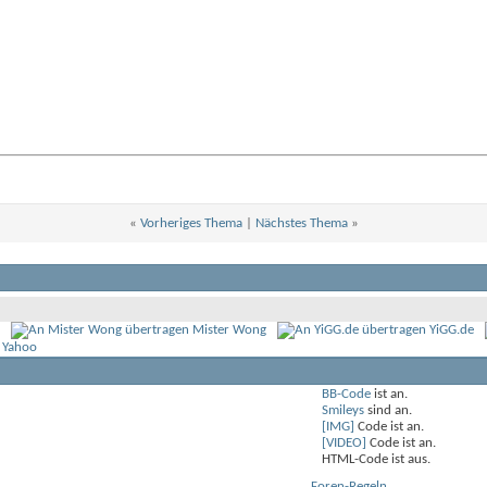
«
Vorheriges Thema
|
Nächstes Thema
»
Mister Wong
YiGG.de
 Yahoo
BB-Code
ist
an
.
Smileys
sind
an
.
[IMG]
Code ist
an
.
[VIDEO]
Code ist
an
.
HTML-Code ist
aus
.
Foren-Regeln