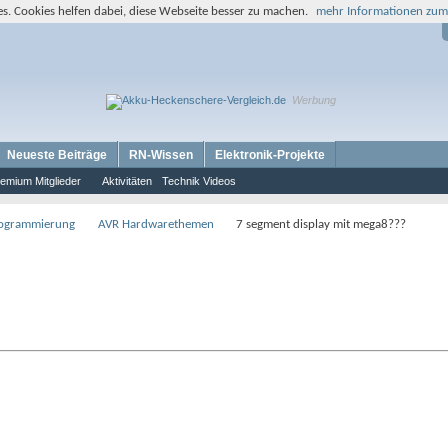
s. Cookies helfen dabei, diese Webseite besser zu machen.
mehr Informationen zum
Werbung
Neueste Beiträge
RN-Wissen
Elektronik-Projekte
emium Mitglieder
Aktivitäten
Technik Videos
rogrammierung
AVR Hardwarethemen
7 segment display mit mega8???