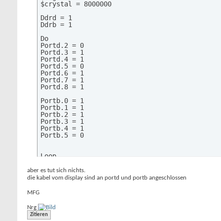
$crystal = 8000000

Ddrd = 1

Ddrb = 1

Do

Portd.2 = 0

Portd.3 = 1

Portd.4 = 1

Portd.5 = 0

Portd.6 = 1

Portd.7 = 1

Portd.8 = 1

Portb.0 = 1

Portb.1 = 1

Portb.2 = 1

Portb.3 = 1

Portb.4 = 1

Portb.5 = 0

Loop

end
aber es tut sich nichts.
die kabel vom display sind an portd und portb angeschlossen
MFG
Nrg
Zitieren