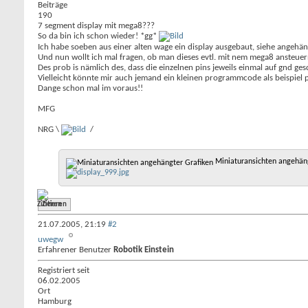
Beiträge
190
7 segment display mit mega8???
So da bin ich schon wieder! *gg*
Ich habe soeben aus einer alten wage ein display ausgebaut, siehe angehängt
Und nun wollt ich mal fragen, ob man dieses evtl. mit nem mega8 ansteuer
Des prob is nämlich des, dass die einzelnen pins jeweils einmal auf gnd g
Vielleicht könnte mir auch jemand ein kleinen programmcode als beispiel 
Dange schon mal im voraus!!
MFG
NRG \
/
Miniaturansichten angehäng
Zitieren
21.07.2005,
21:19
#2
uwegw
Erfahrener Benutzer
Robotik Einstein
Registriert seit
06.02.2005
Ort
Hamburg