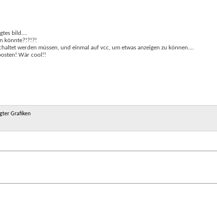
es bild....
n könnte?!?!?!
eschaltet werden müssen, und einmal auf vcc, um etwas anzeigen zu können....
posten! Wär cool!!
ter Grafiken