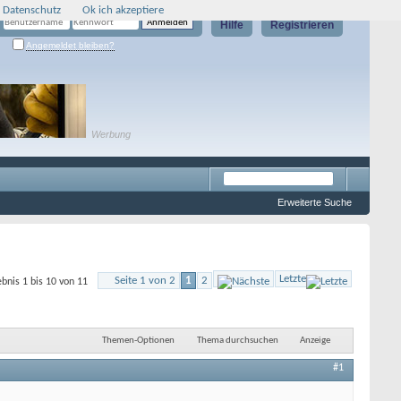
 Datenschutz
Ok ich akzeptiere
Hilfe
Registrieren
Angemeldet bleiben?
Werbung
Erweiterte Suche
Letzte
Seite 1 von 2
1
2
bnis 1 bis 10 von 11
Themen-Optionen
Thema durchsuchen
Anzeige
#1