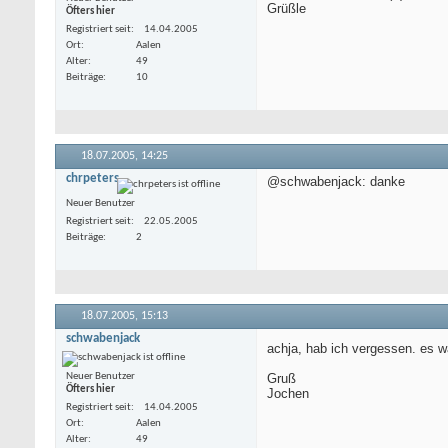
Grüßle
Öfters hier
Registriert seit
14.04.2005
Ort
Aalen
Alter
49
Beiträge
10
18.07.2005,
14:25
chrpeters
@schwabenjack: danke
Neuer Benutzer
Registriert seit
22.05.2005
Beiträge
2
18.07.2005,
15:13
schwabenjack
achja, hab ich vergessen. es wä
Neuer Benutzer
Gruß
Öfters hier
Jochen
Registriert seit
14.04.2005
Ort
Aalen
Alter
49