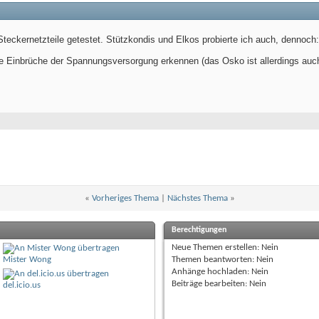
Steckernetzteile getestet. Stützkondis und Elkos probierte ich auch, denno
e Einbrüche der Spannungsversorgung erkennen (das Osko ist allerdings auch
«
Vorheriges Thema
|
Nächstes Thema
»
Berechtigungen
Neue Themen erstellen:
Nein
Mister Wong
Themen beantworten:
Nein
Anhänge hochladen:
Nein
Beiträge bearbeiten:
Nein
del.icio.us