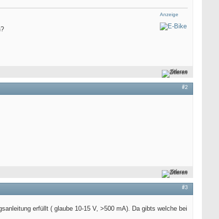
Anzeige
n?
Zitieren
#2
Zitieren
#3
sanleitung erfüllt ( glaube 10-15 V, >500 mA). Da gibts welche bei