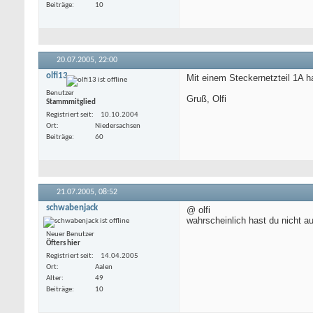
Beiträge
10
20.07.2005,
22:00
olfi13
Mit einem Steckernetzteil 1A h
Benutzer
Gruß, Olfi
Stammmitglied
Registriert seit
10.10.2004
Ort
Niedersachsen
Beiträge
60
21.07.2005,
08:52
schwabenjack
@ olfi
wahrscheinlich hast du nicht a
Neuer Benutzer
Öfters hier
Registriert seit
14.04.2005
Ort
Aalen
Alter
49
Beiträge
10