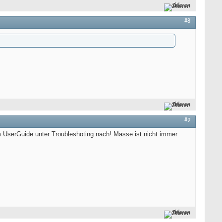
Zitieren
#8
Zitieren
#9
m UserGuide unter Troubleshoting nach! Masse ist nicht immer
Zitieren