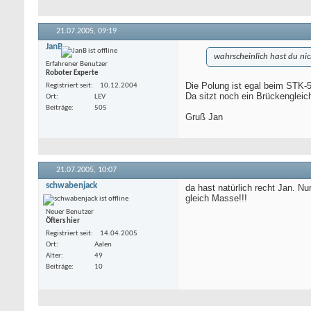
21.07.2005,
09:19
JanB
wahrscheinlich hast du nic
Erfahrener Benutzer
Roboter Experte
Die Polung ist egal beim STK-
Registriert seit
10.12.2004
Da sitzt noch ein Brückengleich
Ort
LEV
Beiträge
505
Gruß Jan
21.07.2005,
10:07
schwabenjack
da hast natürlich recht Jan. N
gleich Masse!!!
Neuer Benutzer
Öfters hier
Registriert seit
14.04.2005
Ort
Aalen
Alter
49
Beiträge
10