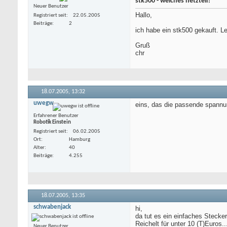
stk500 - welches netzteil?
Neuer Benutzer
Hallo,
Registriert seit
22.05.2005
Beiträge
2
ich habe ein stk500 gekauft. L
Gruß
chr
18.07.2005,
13:32
uwegw
eins, das die passende spannun
Erfahrener Benutzer
Robotik Einstein
Registriert seit
06.02.2005
Ort
Hamburg
Alter
40
Beiträge
4.255
18.07.2005,
13:35
schwabenjack
hi,
da tut es ein einfaches Stecker
Reichelt für unter 10 (T)Euros...
Neuer Benutzer