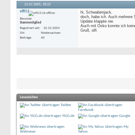
21.07.2005,
18:22
olfi13
hi, Schwabenjack,
doch, habe ich. Auch mehrere 
Benutzer
Update klappte nie.
Stammmitglied
Auch mit Osko konnte ich kein
Registriert seit
10.10.2004
Gruß, olfi
Ort
Niedersachsen
Beiträge
60
Lesezeichen
Twitter
Facebook
YiGG.de
Google
My
Webnews
Yahoo