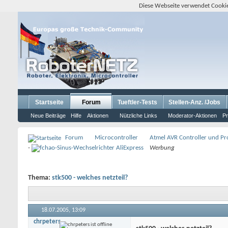
Diese Webseite verwendet Cookie
Startseite
Forum
Tueftler-Tests
Stellen-Anz. /Jobs
Neue Beiträge
Hilfe
Aktionen
Nützliche Links
Moderator-Aktionen
Pr
Forum
Microcontroller
Atmel AVR Controller und P
-
Werbung
Thema:
stk500 - welches netzteil?
18.07.2005,
13:09
chrpeters