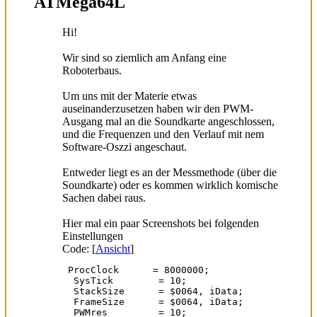
ATMega64L
Hi!
Wir sind so ziemlich am Anfang eine
Roboterbaus.
Um uns mit der Materie etwas
auseinanderzusetzen haben wir den PWM-
Ausgang mal an die Soundkarte angeschlossen,
und die Frequenzen und den Verlauf mit nem
Software-Oszzi angeschaut.
Entweder liegt es an der Messmethode (über die
Soundkarte) oder es kommen wirklich komische
Sachen dabei raus.
Hier mal ein paar Screenshots bei folgenden
Einstellungen
Code: [
Ansicht
]
 ProcClock      = 8000000;        

  SysTick        = 10;             

  StackSize      = $0064, iData;

  FrameSize      = $0064, iData;

  PWMres         = 10;              
