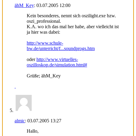
ähM_Key
:
03.07.2005
12:00
Kein besonderes, nennt sich oszilight.exe bzw.
oszi_professional.
K.A. wo ich das mal her habe, aber vielleicht ist
ja hier was dabei:
http://www.schule-
bw.de/unterricht/f...soundprogs.htm
oder
http://www.virtuelles-
oszilloskop.de/simulation.html#
Grüße; ähM_Key
almic
:
03.07.2005
13:27
Hallo,