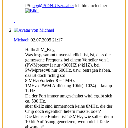
PS:
sry@ISDN-User...aber
ich bin auch einer
Michael
:
02.07.2005
21:17
Hallo ähM_Key,
Was insgesammt unverständlich ist, ist, dass die
gemessene Frequenz bei einem Vorteiler von 1
(PWMpresc=1) nur 4000HZ (4kHZ), bei
PWMpresc=8 nur 500Hz, usw. betragen haben.
das ist doch richtig so!
8 MHz/Vorteiler 8 = 1MHz
1MHz / PWM Auflösung 10bit(=1024) = knapp
1kHz
Da der Port immer umgeschaltet wird ergibt sich
ca. 500 Hz.
aber 8kHz sind immernoch keine 8MHz, die der
Chip doch eigentlich liefern müsste, oder?
Die kleinste Einheit ist 1/8MHz, wie soll er denn
10 bit Auflösung generieren, wenn nicht Takte
abwarten?