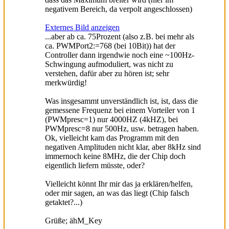
negativem Bereich, da verpolt angeschlossen)
Externes Bild anzeigen
...aber ab ca. 75Prozent (also z.B. bei mehr als
ca. PWMPort2:=768 (bei 10Bit)) hat der
Controller dann irgendwie noch eine ~100Hz-
Schwingung aufmoduliert, was nicht zu
verstehen, dafür aber zu hören ist; sehr
merkwürdig!
Was insgesammt unverständlich ist, ist, dass die
gemessene Frequenz bei einem Vorteiler von 1
(PWMpresc=1) nur 4000HZ (4kHZ), bei
PWMpresc=8 nur 500Hz, usw. betragen haben.
Ok, vielleicht kam das Programm mit den
negativen Amplituden nicht klar, aber 8kHz sind
immernoch keine 8MHz, die der Chip doch
eigentlich liefern müsste, oder?
Vielleicht könnt Ihr mir das ja erklären/helfen,
oder mir sagen, an was das liegt (Chip falsch
getaktet?...)
Grüße; ähM_Key