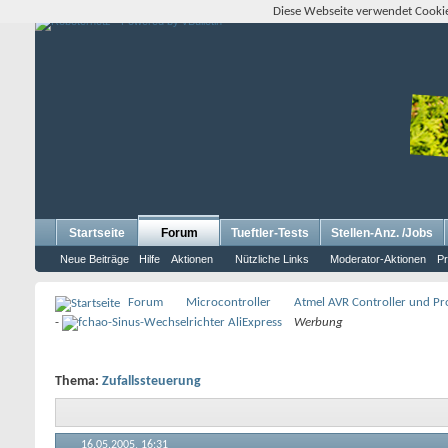
Diese Webseite verwendet Cookie
Startseite
Forum
Tueftler-Tests
Stellen-Anz. /Jobs
Neue Beiträge
Hilfe
Aktionen
Nützliche Links
Moderator-Aktionen
Pr
Forum
Microcontroller
Atmel AVR Controller und P
-
Werbung
Thema:
Zufallssteuerung
16.05.2005,
16:31