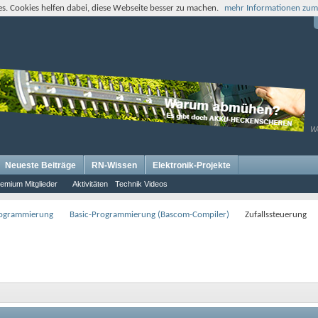
s. Cookies helfen dabei, diese Webseite besser zu machen.
mehr Informationen zum
W
Neueste Beiträge
RN-Wissen
Elektronik-Projekte
emium Mitglieder
Aktivitäten
Technik Videos
rogrammierung
Basic-Programmierung (Bascom-Compiler)
Zufallssteuerung