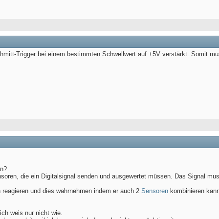
chmitt-Trigger bei einem bestimmten Schwellwert auf +5V verstärkt. Somit
en?
soren, die ein Digitalsignal senden und ausgewertet müssen. Das Signal muss
en reagieren und dies wahrnehmen indem er auch 2
Sensoren
kombinieren kann 
ch weis nur nicht wie.