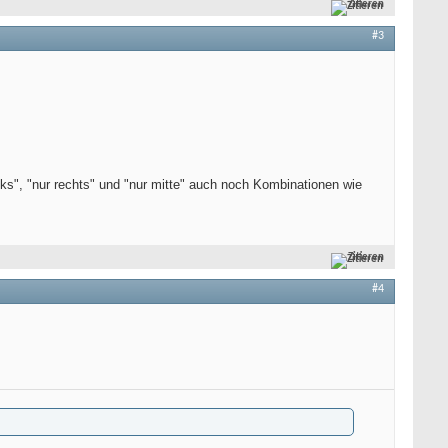
Zitieren
#3
nks", "nur rechts" und "nur mitte" auch noch Kombinationen wie
Zitieren
#4