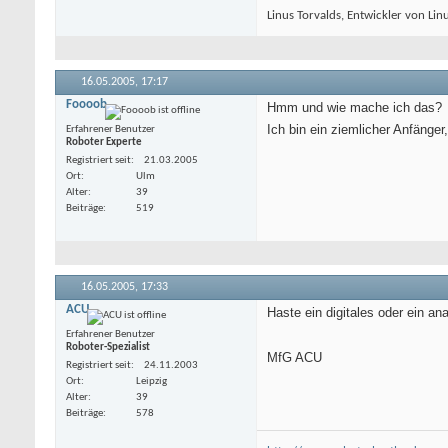
Linus Torvalds, Entwickler von Lin
16.05.2005,
17:17
Foooob
Hmm und wie mache ich das?
Ich bin ein ziemlicher Anfänge
Erfahrener Benutzer
Roboter Experte
Registriert seit
21.03.2005
Ort
Ulm
Alter
39
Beiträge
519
16.05.2005,
17:33
ACU
Haste ein digitales oder ein a
Erfahrener Benutzer
Roboter-Spezialist
MfG ACU
Registriert seit
24.11.2003
Ort
Leipzig
Alter
39
Beiträge
578