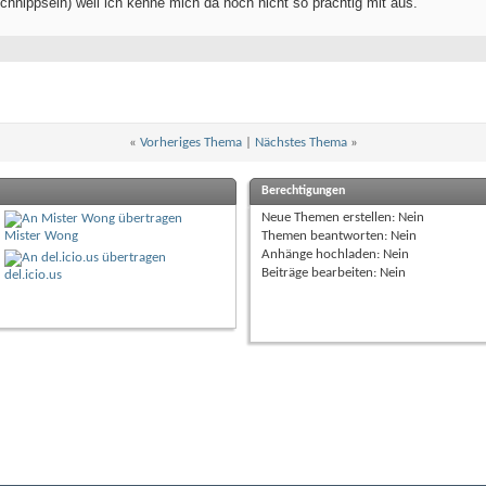
schnippseln) weil ich kenne mich da noch nicht so prächtig mit aus.
«
Vorheriges Thema
|
Nächstes Thema
»
Berechtigungen
Neue Themen erstellen:
Nein
Mister Wong
Themen beantworten:
Nein
Anhänge hochladen:
Nein
Beiträge bearbeiten:
Nein
del.icio.us