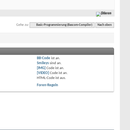
Zitieren
Gehe zu:
Basic-Programmierung (Bascom-Compiler)
Nach oben
BB-Code
ist
an
.
Smileys
sind
an
.
[IMG]
Code ist
an
.
[VIDEO]
Code ist
an
.
HTML-Code ist
aus
.
Foren-Regeln