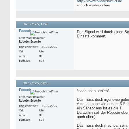
http://www.roboterbastler.de
endlich wieder online
16.05.2005,
17:40
Foooob
Das Signal wird durch einen S
Einsatz kommen.
Erfahrener Benutzer
Roboter Experte
Registriert seit
21.03.2005
Ort
Ulm
Alter
39
Beiträge
519
20.05.2005,
01:53
Foooob
*nach oben schieb*
Erfahrener Benutzer
Das muss doch irgendwie geh
Roboter Experte
Also ich habe wie gesagt 3 Sen
Registriert seit
21.03.2005
ein Sensor aus ist es die 1.
Ort
Ulm
Daraufhin soll der Roboter eb
Alter
39
auch oben)
Beiträge
519
Das muss doch machbar sein, i