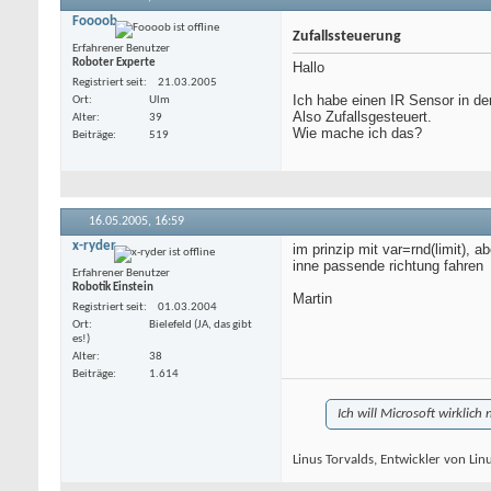
Foooob
Zufallssteuerung
Erfahrener Benutzer
Roboter Experte
Hallo
Registriert seit
21.03.2005
Ich habe einen IR Sensor in de
Ort
Ulm
Also Zufallsgesteuert.
Alter
39
Wie mache ich das?
Beiträge
519
16.05.2005,
16:59
x-ryder
im prinzip mit var=rnd(limit), 
inne passende richtung fahren
Erfahrener Benutzer
Robotik Einstein
Martin
Registriert seit
01.03.2004
Ort
Bielefeld (JA, das gibt
es!)
Alter
38
Beiträge
1.614
Ich will Microsoft wirklich
Linus Torvalds, Entwickler von Lin