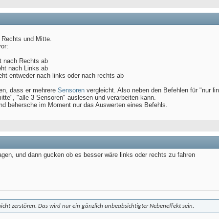
 Rechts und Mitte.
or:
ht nach Rechts ab
eht nach Links ab
reht entweder nach links oder nach rechts ab
en, dass er mehrere
Sensoren
vergleicht. Also neben den Befehlen für "nur li
mitte", "alle 3 Sensoren" auslesen und verarbeiten kann.
 und behersche im Moment nur das Auswerten eines Befehls.
ragen, und dann gucken ob es besser wäre links oder rechts zu fahren
 nicht zerstören. Das wird nur ein gänzlich unbeabsichtigter Nebeneffekt sein.