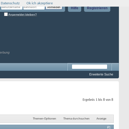
 Datenschutz
Ok ich akzeptiere
Hilfe
Registrieren
Angemeldet bleiben?
erbung
Erweiterte Suche
Ergebnis 1 bis 8 von 8
Themen-Optionen
Thema durchsuchen
Anzeige
#1