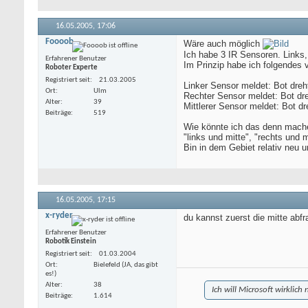
16.05.2005,
17:06
Foooob
Wäre auch möglich
Ich habe 3 IR Sensoren. Links,
Erfahrener Benutzer
Im Prinzip habe ich folgendes v
Roboter Experte
Registriert seit
21.03.2005
Linker Sensor meldet: Bot dre
Ort
Ulm
Rechter Sensor meldet: Bot dr
Alter
39
Mittlerer Sensor meldet: Bot d
Beiträge
519
Wie könnte ich das denn mach
"links und mitte", "rechts und 
Bin in dem Gebiet relativ neu
16.05.2005,
17:15
x-ryder
du kannst zuerst die mitte abf
Erfahrener Benutzer
Robotik Einstein
Registriert seit
01.03.2004
Ort
Bielefeld (JA, das gibt
es!)
Alter
38
Ich will Microsoft wirklich
Beiträge
1.614