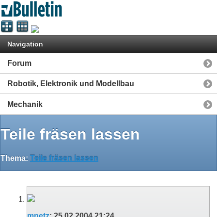
Navigation
Forum
Robotik, Elektronik und Modellbau
Mechanik
Teile fräsen lassen
Thema:
Teile fräsen lassen
mpetz
:
25.02.2004
21:24