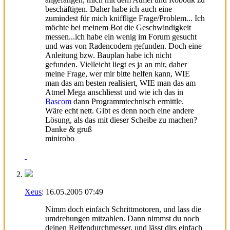
beschäftigen. Daher habe ich auch eine
zumindest für mich knifflige Frage/Problem... Ich
möchte bei meinem Bot die Geschwindigkeit
messen...ich habe ein wenig im Forum gesucht
und was von Radencodern gefunden. Doch eine
Anleitung bzw. Bauplan habe ich nicht
gefunden. Vielleicht liegt es ja an mir, daher
meine Frage, wer mir bitte helfen kann, WIE
man das am besten realisiert, WIE man das am
Atmel Mega anschliesst und wie ich das in
Bascom
dann Programmtechnisch ermittle.
Wäre echt nett. Gibt es denn noch eine andere
Lösung, als das mit dieser Scheibe zu machen?
Danke & gruß
minirobo
Xeus
:
16.05.2005
07:49
Nimm doch einfach Schrittmotoren, und lass die
umdrehungen mitzahlen. Dann nimmst du noch
deinen Reifendurchmesser, und lässt dirs einfach