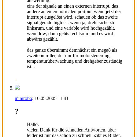
auswertung:
eins der signale an einen externen interrupt, das
andere an einen normalen portpin. wenn jetzt der
interrupt ausgelöst wird, schauen ob das zweite
signal gerade high ist. wenn ja, dreht sichs zb
linksrum, und eine variable wird hochgezählt,
wenn low, dann gehts rechtsrum und es wird
abwärts gezählt.
das ganze übernimmt demnächst ein mega8 als
zweitcontroller, der nur für motorsteuerung,
temperaturüberwachung und drehgeber zuständig
ist...
minirobo
:
16.05.2005
11:41
?
Hallo,
vielen Dank für die schnellen Antworten, aber
leider ist mir das schon zu schnell- gibt es Bilder,