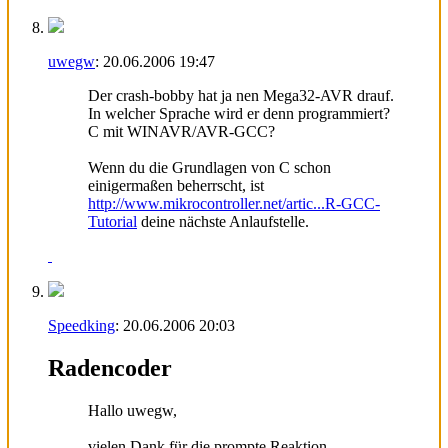
uwegw
:
20.06.2006
19:47
Der crash-bobby hat ja nen Mega32-AVR drauf.
In welcher Sprache wird er denn programmiert?
C mit WINAVR/AVR-GCC?
Wenn du die Grundlagen von C schon
einigermaßen beherrscht, ist
http://www.mikrocontroller.net/artic...R-GCC-
Tutorial
deine nächste Anlaufstelle.
Speedking
:
20.06.2006
20:03
Radencoder
Hallo uwegw,
vielen Dank für die prompte Reaktion.