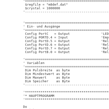
'===========================================
 $regfile = "m8def.dat"                     
 $crystal = 1000000                         
'-------------------------------------------
'===========================================
' Ein- und Ausgänge

'===========================================
 Config PortC   = Output                'LEDs
 Config PORTD.4 = Input                 'Emp
 Config PortD.5 = Output                'Rela
 Config PortD.6 = Output                'Rela
 Config PortD.7 = Output                'Rela
 Config PortB.0 = Output                'Rela
'===========================================
' Variablen

'===========================================
 Dim Pulsbreite  as byte

 Dim Mindestwert as Byte

 Dim Maxwert     as Byte

 Dim Speicher    as Byte

'-------------------------------------------
'*******************************************
'* HAUPTPROGRAMM                            
'*******************************************
Do
