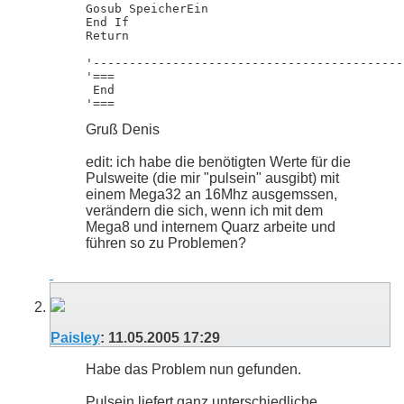
Gosub SpeicherEin

End If

Return

'-------------------------------------------
'===

 End

'===
Gruß Denis
edit: ich habe die benötigten Werte für die
Pulsweite (die mir "pulsein" ausgibt) mit
einem Mega32 an 16Mhz ausgemssen,
verändern die sich, wenn ich mit dem
Mega8 und internem Quarz arbeite und
führen so zu Problemen?
Paisley
:
11.05.2005
17:29
Habe das Problem nun gefunden.
Pulsein liefert ganz unterschiedliche