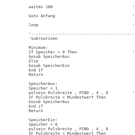
waitms 100                                 '
Goto Anfang                                '
loop                                       '
'-------------------------------------------
'Subroutinen

Minimum:                                    
If Speicher = 0 Then                       '
Gosub SpeicherAus

Else

Gosub SpeicherEin

End If

Return

SpeicherAus:                                
Speicher = 1                                
pulsein Pulsbreite , PIND , 4 , 0          '
IF Pulsbreite < Mindestwert Then

Gosub SpeicherAus

End if

Return

SpeicherEin:                                
Speicher = 0

pulsein Pulsbreite , PIND , 4 , 0

IF Pulsbreite < Mindestwert Then
