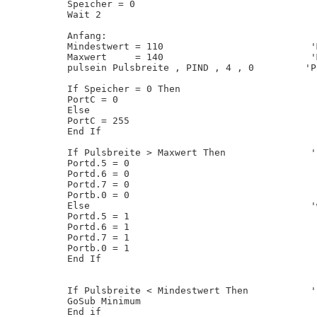
Speicher = 0

Wait 2

Anfang:

Mindestwert = 110                          '
Maxwert     = 140                          '
pulsein Pulsbreite , PIND , 4 , 0         'P
If Speicher = 0 Then

PortC = 0

Else

PortC = 255

End If

If Pulsbreite > Maxwert Then               '
Portd.5 = 0

Portd.6 = 0                                 
Portd.7 = 0

Portb.0 = 0

Else                                       '
Portd.5 = 1

Portd.6 = 1                                 
Portd.7 = 1

Portb.0 = 1

End If

If Pulsbreite < Mindestwert Then           '
GoSub Minimum

End if
