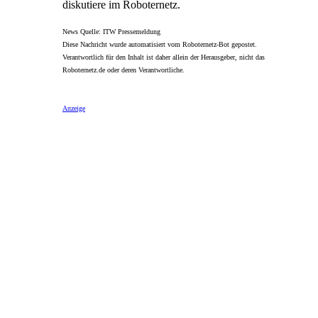
diskutiere im Roboternetz.
News Quelle: ITW Pressemeldung
Diese Nachricht wurde automatisiert vom Roboternetz-Bot gepostet.
Verantwortlich für den Inhalt ist daher allein der Herausgeber, nicht das
Roboternetz.de oder deren Verantwortliche.
Anzeige