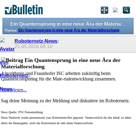
Ein Quantensprung in eine neue Ära der Materialforschung
Thema:
Ein Quantensprung in eine neue Ära der Materialforschung
Roboternetz-News
:
21.05.2026
08:10
Ein Quantensprung in eine neue Ära der
Materialforschung
Algorithmiq und Fraunhofer ISC arbeiten zukünftig beim
Quantencomputing für die Mate-rialentwicklung zusammen.
Weiterlesen...
Sag deine Meinung zu der Meldung und diskutiere im Roboternetz.
News Quelle: ITW Pressemeldung
Diese Nachricht wurde automatisiert vom Roboternetz-Bot gepostet. Verantwortlich für den Inhalt ist daher
allein der Herausgeber, nicht das Roboternetz.de oder deren Verantwortliche.