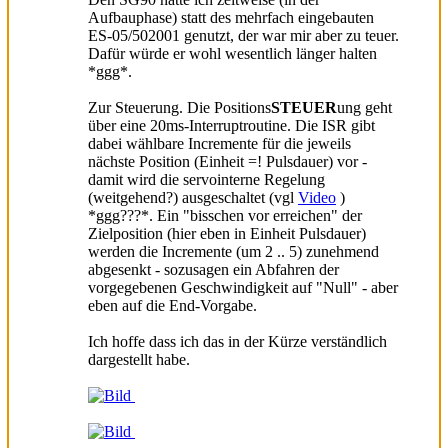
Aufbauphase) statt des mehrfach eingebauten
ES-05/502001 genutzt, der war mir aber zu teuer.
Dafür würde er wohl wesentlich länger halten
*ggg*.
Zur Steuerung. Die Positions
STEUER
ung geht
über eine 20ms-Interruptroutine. Die ISR gibt
dabei wählbare Incremente für die jeweils
nächste Position (Einheit =! Pulsdauer) vor -
damit wird die servointerne Regelung
(weitgehend?) ausgeschaltet (vgl
Video
)
*ggg???*. Ein "bisschen vor erreichen" der
Zielposition (hier eben in Einheit Pulsdauer)
werden die Incremente (um 2 .. 5) zunehmend
abgesenkt - sozusagen ein Abfahren der
vorgegebenen Geschwindigkeit auf "Null" - aber
eben auf die End-Vorgabe.
Ich hoffe dass ich das in der Kürze verständlich
dargestellt habe.