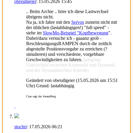
oberallgeier
:
15.05.2026
15:45
.. Beim Archie .. höre ich diese Lastwechsel
übrigens nicht.
Na ja, ich fahre mit den
Servos
zumeist nicht mit
der üblichen (lastabhängigen!) "full speed" -
siehe im
SlowMo-Beispiel "Kopfbewegung
".
Dabei/dazu versuche ich - gaaanz grob -
BeschleunigungsRAMPEN durch die zeitlich
abgestufte Positionsvorgabe zu erreichen (?
simulieren) und verschiedene, vorgebbare
Geschwindigkeiten zu fahren.
(pingelig:
Unterschied zwischen Kinematik und Dynamik
und der Dynamiktochter Kinetik)
Geändert von oberallgeier (15.05.2026 um
15:51
Uhr)
Grund:
lastabhängig
Ciao sagt der JoeamBerg
stochri
:
17.05.2026
06:21