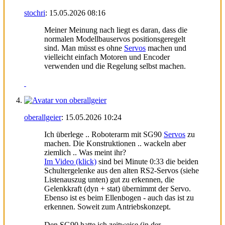
stochri
:
15.05.2026
08:16
Meiner Meinung nach liegt es daran, dass die
normalen Modellbauservos positionsgeregelt
sind. Man müsst es ohne
Servos
machen und
vielleicht einfach Motoren und Encoder
verwenden und die Regelung selbst machen.
oberallgeier
:
15.05.2026
10:24
Ich überlege .. Roboterarm mit SG90
Servos
zu
machen. Die Konstruktionen .. wackeln aber
ziemlich .. Was meint ihr?
Im Video (klick)
sind bei Minute 0:33 die beiden
Schultergelenke aus den alten RS2-Servos (siehe
Listenauszug unten) gut zu erkennen, die
Gelenkkraft (dyn + stat) übernimmt der Servo.
Ebenso ist es beim Ellenbogen - auch das ist zu
erkennen. Soweit zum Antriebskonzept.
Den SG90 hatte ich zeitweise (in der