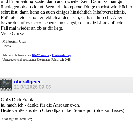
und Einarbeitung kostet dann auch wieder Zeit. Da muss man gut
überlegen ob das lohnt. Wenn du komplexe Dinge machst wie Bücher
schreibst, dann kann da auch einiges hinsichtlich Inhaltverzeichnis,
Fußnoten etc. schon erheblich anders sein, da hast du recht. Aber
bevor du auf was exotischeres umsteigst, schau die Libre auf jeden
Fall mal wieder an ob es dir liegt.
Viele Grüße
Mit bestem Gruß
Frank
Admin
Roboternetz.de -
RN-Wissen.de
-
Elektronik-Blog
Überzeugter und begeisterter Elektroauto Fahrer seit 2018
oberallgeier
:
21.04.2026
09:06
Grüß Dich Frank,
ja, mach ich - danke für die Anregung/-en.
Beste Grüße aus dem Oberallgäu - bei Sonne pur (blos kühl isses)
Ciao sagt der JoeamBerg