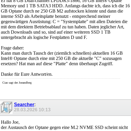
Er hat 8 GB Dual-channel LPDDR3-1866, 16 GB Intel® Optane
Memory und 1 TB SATA3 HDD. Anfangs dachte ich, dass ich die 16
GB Optane durch ne 250 GB M2 aufstocken könnte und dann die
interne SSD als Arbeitsplatte benutzt - entsprechend meiner
gegenwärtigen Ausrüstung: C = "Systemplatte" mit allen Dateien die
mit dem direktem Betriebsablauf zu tun haben. Daten jeglicher Art,
auch Downloads und so, sind auf einer weiteren SSD 1 TB
untergebracht als logische Festplatten D und F.
Frage daher:
Kann man durch Tausch der (ziemlich schnellen) aktuellen 16 GB
Intel® Optane durch eine mit 250 GB die aktuelle "C" sozusagen
ersetzen? Hat man auf diese "Platte" denn überhaupt Zugriff.
Danke für Eure Antwort/en.
Ciao sagt der JoeamBerg
Searcher
:
28.03.2026
10:13
Hallo Joe,
der Austausch der Optane gegen eine M.2 NVME SSD scheint nicht