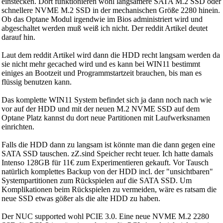
einstecken. Dort funktionieren wohl langsamere SATA M.2 SSD oder
schnellere NVME M.2 SSD in der mechanischen Größe 2280 hinein.
Ob das Optane Modul irgendwie im Bios administriert wird und
abgeschaltet werden muß weiß ich nicht. Der reddit Artikel deutet
darauf hin.
Laut dem reddit Artikel wird dann die HDD recht langsam werden da
sie nicht mehr gecached wird und es kann bei WIN11 bestimmt
einiges an Bootzeit und Programmstartzeit brauchen, bis man es
flüssig benutzen kann.
Das komplette WIN11 System befindet sich ja dann noch nach wie
vor auf der HDD und mit der neuen M.2 NVME SSD auf dem
Optane Platz kannst du dort neue Partitionen mit Laufwerksnamen
einrichten.
Falls die HDD dann zu langsam ist könnte man die dann gegen eine
SATA SSD tauschen. zZ.sind Speicher recht teuer. Ich hatte damals
Intenso 128GB für 11€ zum Experimentieren gekauft. Vor Tausch
natürlich komplettes Backup von der HDD incl. der "unsichtbaren"
Systempartitionen zum Rückspielen auf die SATA SSD. Um
Komplikationen beim Rückspielen zu vermeiden, wäre es ratsam die
neue SSD etwas gößer als die alte HDD zu haben.
Der NUC supported wohl PCIE 3.0. Eine neue NVME M.2 2280