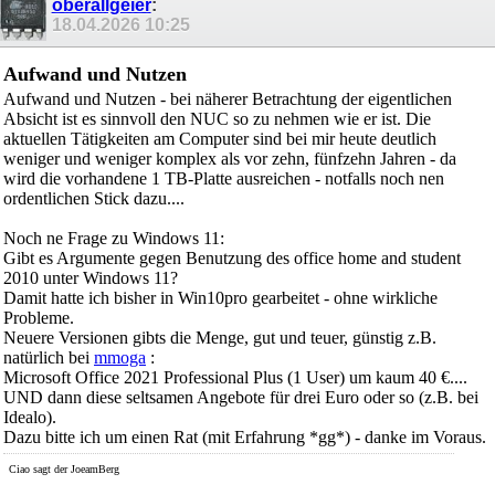
oberallgeier
:
18.04.2026
10:25
Aufwand und Nutzen
Aufwand und Nutzen - bei näherer Betrachtung der eigentlichen
Absicht ist es sinnvoll den NUC so zu nehmen wie er ist. Die
aktuellen Tätigkeiten am Computer sind bei mir heute deutlich
weniger und weniger komplex als vor zehn, fünfzehn Jahren - da
wird die vorhandene 1 TB-Platte ausreichen - notfalls noch nen
ordentlichen Stick dazu....
Noch ne Frage zu Windows 11:
Gibt es Argumente gegen Benutzung des office home and student
2010 unter Windows 11?
Damit hatte ich bisher in Win10pro gearbeitet - ohne wirkliche
Probleme.
Neuere Versionen gibts die Menge, gut und teuer, günstig z.B.
natürlich bei
mmoga
:
Microsoft Office 2021 Professional Plus (1 User) um kaum 40 €....
UND dann diese seltsamen Angebote für drei Euro oder so (z.B. bei
Idealo).
Dazu bitte ich um einen Rat (mit Erfahrung *gg*) - danke im Voraus.
Ciao sagt der JoeamBerg