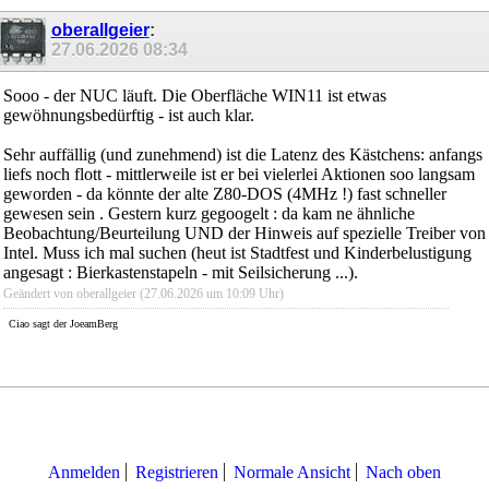
oberallgeier
:
27.06.2026
08:34
Sooo - der NUC läuft. Die Oberfläche WIN11 ist etwas
gewöhnungsbedürftig - ist auch klar.
Sehr auffällig (und zunehmend) ist die Latenz des Kästchens: anfangs
liefs noch flott - mittlerweile ist er bei vielerlei Aktionen soo langsam
geworden - da könnte der alte Z80-DOS (4MHz !) fast schneller
gewesen sein
. Gestern kurz gegoogelt : da kam ne ähnliche
Beobachtung/Beurteilung UND der Hinweis auf spezielle Treiber von
Intel. Muss ich mal suchen (heut ist Stadtfest und Kinderbelustigung
angesagt : Bierkastenstapeln - mit Seilsicherung ...).
Geändert von oberallgeier (27.06.2026 um
10:09
Uhr)
Ciao sagt der JoeamBerg
Anmelden
Registrieren
Normale Ansicht
Nach oben