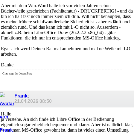
Aber mit dem Win-Word hatte ich vor vielen Jahren schon
Bücher-/teile geschrieben (Fachliteratur) - DRUCKFERTIG! - und da
bin ich halt fast noch immer ziemlich drin. Will nicht behaupten, dass
es meine frühere schlafwandlerische Sicherheit ist - aber es läuft noch
ziemlich rund. Und das kann ich mit L-O nicht so. Ausserdem -
aktuell z.B. beim LibreOffice Draw (26.2.2.2 x86_64) - gibts
Funktionen, die ich nur im entsprechenden MS-Office hinkrieg.
Egal - ich werd Deinen Rat mal annehmen und mal ne Weile mit LO
arbeiten.
Danke.
Ciao sagt der JoeamBerg
Frank
:
21.04.2026
08:50
Hallo,
ja verstehe. An sich finde ich Libre-Office in der Bedienung
eigentlich sogar erheblich bequemer und klarer. Aber ist natürlich klar,
wenn man MS-Office gewohnt ist, dann ist vieles einen Umstellung