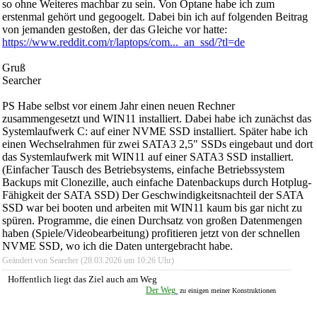
so ohne Weiteres machbar zu sein. Von Optane habe ich zum
erstenmal gehört und gegoogelt. Dabei bin ich auf folgenden Beitrag
von jemanden gestoßen, der das Gleiche vor hatte:
https://www.reddit.com/r/laptops/com..._an_ssd/?tl=de
Gruß
Searcher
PS Habe selbst vor einem Jahr einen neuen Rechner
zusammengesetzt und WIN11 installiert. Dabei habe ich zunächst das
Systemlaufwerk C: auf einer NVME SSD installiert. Später habe ich
einen Wechselrahmen für zwei SATA3 2,5" SSDs eingebaut und dort
das Systemlaufwerk mit WIN11 auf einer SATA3 SSD installiert.
(Einfacher Tausch des Betriebsystems, einfache Betriebssystem
Backups mit Clonezille, auch einfache Datenbackups durch Hotplug-
Fähigkeit der SATA SSD) Der Geschwindigkeitsnachteil der SATA
SSD war bei booten und arbeiten mit WIN11 kaum bis gar nicht zu
spüren. Programme, die einen Durchsatz von großen Datenmengen
haben (Spiele/Videobearbeitung) profitieren jetzt von der schnellen
NVME SSD, wo ich die Daten untergebracht habe.
Geändert von Searcher (28.03.2026 um
10:26
Uhr)
Hoffentlich liegt das Ziel auch am Weg
...............
..............
..............
..............
........
.
Der Weg
zu einigen meiner Konstruktionen