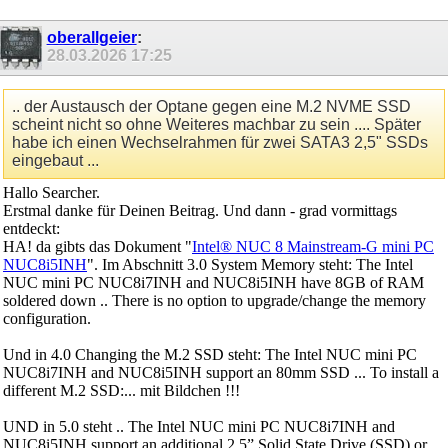
oberallgeier
:
28.03.2026
17:25
.. der Austausch der Optane gegen eine M.2 NVME SSD
scheint nicht so ohne Weiteres machbar zu sein .... Später
habe ich einen Wechselrahmen für zwei SATA3 2,5" SSDs
eingebaut ...
Hallo Searcher.
Erstmal danke für Deinen Beitrag. Und dann - grad vormittags
entdeckt:
HA! da gibts das Dokument "
Intel® NUC 8 Mainstream-G mini PC
NUC8i5INH
". Im Abschnitt 3.0 System Memory steht: The Intel
NUC mini PC NUC8i7INH and NUC8i5INH have 8GB of RAM
soldered down .. There is no option to upgrade/change the memory
configuration.
Und in 4.0 Changing the M.2 SSD steht: The Intel NUC mini PC
NUC8i7INH and NUC8i5INH support an 80mm SSD ... To install a
different M.2 SSD:... mit Bildchen !!!
UND in 5.0 steht .. The Intel NUC mini PC NUC8i7INH and
NUC8i5INH support an additional 2.5” Solid State Drive (SSD) or