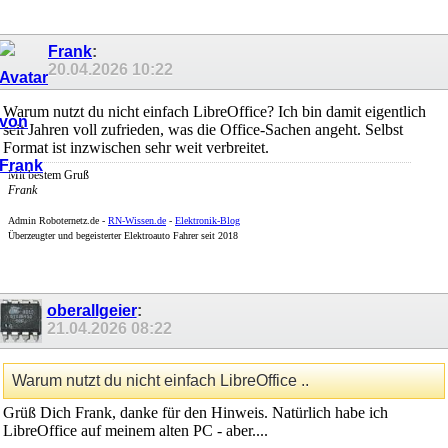
Frank
:
20.04.2026
10:22
Warum nutzt du nicht einfach LibreOffice? Ich bin damit eigentlich
seit Jahren voll zufrieden, was die Office-Sachen angeht. Selbst
Format ist inzwischen sehr weit verbreitet.
Mit bestem Gruß
Frank
Admin
Roboternetz.de -
RN-Wissen.de
-
Elektronik-Blog
Überzeugter und begeisterter Elektroauto Fahrer seit 2018
oberallgeier
:
21.04.2026
08:22
Warum nutzt du nicht einfach LibreOffice ..
Grüß Dich Frank, danke für den Hinweis. Natürlich habe ich
LibreOffice auf meinem alten PC - aber....