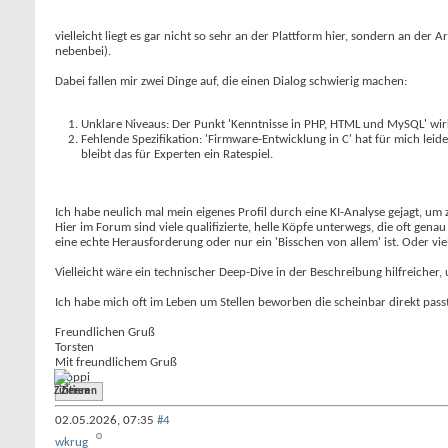
vielleicht liegt es gar nicht so sehr an der Plattform hier, sondern an d
nebenbei).
Dabei fallen mir zwei Dinge auf, die einen Dialog schwierig machen:
Unklare Niveaus: Der Punkt 'Kenntnisse in PHP, HTML und MySQL' wir
Fehlende Spezifikation: 'Firmware-Entwicklung in C' hat für mich leid
bleibt das für Experten ein Ratespiel.
Ich habe neulich mal mein eigenes Profil durch eine KI-Analyse gejagt, um
Hier im Forum sind viele qualifizierte, helle Köpfe unterwegs, die oft gena
eine echte Herausforderung oder nur ein 'Bisschen von allem' ist. Oder vi
Vielleicht wäre ein technischer Deep-Dive in der Beschreibung hilfreicher,
Ich habe mich oft im Leben um Stellen beworben die scheinbar direkt pass
Freundlichen Gruß
Torsten
Mit freundlichem Gruß
Moppi
Zitieren
02.05.2026,
07:35
#4
wkrug