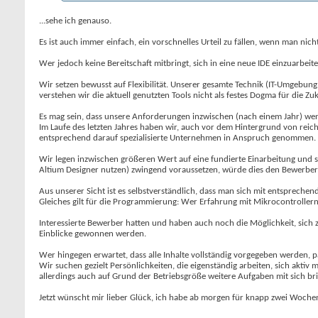
...sehe ich genauso.
Es ist auch immer einfach, ein vorschnelles Urteil zu fällen, wenn man nic
Wer jedoch keine Bereitschaft mitbringt, sich in eine neue IDE einzuarbei
Wir setzen bewusst auf Flexibilität. Unserer gesamte Technik (IT-Umgebung
verstehen wir die aktuell genutzten Tools nicht als festes Dogma für die 
Es mag sein, dass unsere Anforderungen inzwischen (nach einem Jahr) weni
Im Laufe des letzten Jahres haben wir, auch vor dem Hintergrund von reic
entsprechend darauf spezialisierte Unternehmen in Anspruch genommen.
Wir legen inzwischen größeren Wert auf eine fundierte Einarbeitung und so
Altium Designer nutzen) zwingend voraussetzen, würde dies den Bewerber
Aus unserer Sicht ist es selbstverständlich, dass man sich mit entsprec
Gleiches gilt für die Programmierung: Wer Erfahrung mit Mikrocontroller
Interessierte Bewerber hatten und haben auch noch die Möglichkeit, sich
Einblicke gewonnen werden.
Wer hingegen erwartet, dass alle Inhalte vollständig vorgegeben werden, p
Wir suchen gezielt Persönlichkeiten, die eigenständig arbeiten, sich akti
allerdings auch auf Grund der Betriebsgröße weitere Aufgaben mit sich bri
Jetzt wünscht mir lieber Glück, ich habe ab morgen für knapp zwei Wochen