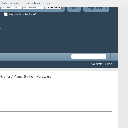
 Datenschutz
Ok ich akzeptiere
Hilfe
Registrieren
Angemeldet bleiben?
g
Erweiterte Suche
roller / Visual Studio / Hardware