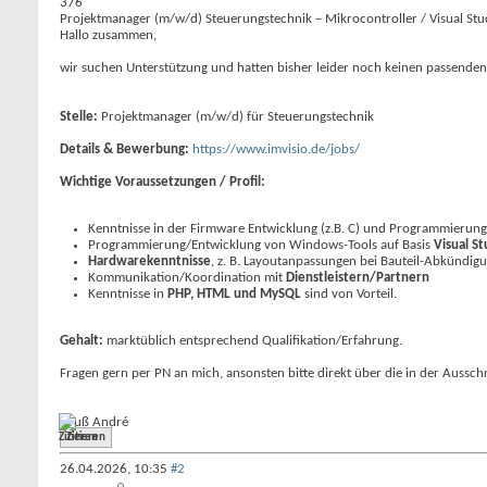
376
Projektmanager (m/w/d) Steuerungstechnik – Mikrocontroller / Visual St
Hallo zusammen,
wir suchen Unterstützung und hatten bisher leider noch keinen passende
Stelle:
Projektmanager (m/w/d) für Steuerungstechnik
Details & Bewerbung:
https://www.imvisio.de/jobs/
Wichtige Voraussetzungen / Profil:
Kenntnisse in der Firmware Entwicklung (z.B. C) und Programmierun
Programmierung/Entwicklung von Windows-Tools auf Basis
Visual S
Hardwarekenntnisse
, z. B. Layoutanpassungen bei Bauteil-Abkündig
Kommunikation/Koordination mit
Dienstleistern/Partnern
Kenntnisse in
PHP, HTML und MySQL
sind von Vorteil.
Gehalt:
marktüblich entsprechend Qualifikation/Erfahrung.
Fragen gern per PN an mich, ansonsten bitte direkt über die in der Auss
Gruß André
Zitieren
26.04.2026,
10:35
#2