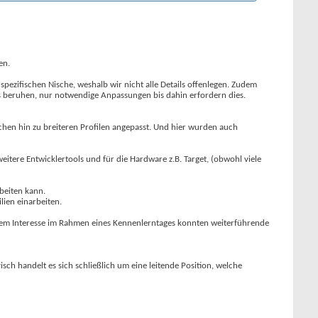
en.
pezifischen Nische, weshalb wir nicht alle Details offenlegen. Zudem
ols beruhen, nur notwendige Anpassungen bis dahin erfordern dies.
chen hin zu breiteren Profilen angepasst. Und hier wurden auch
itere Entwicklertools und für die Hardware z.B. Target, (obwohl viele
beiten kann.
ien einarbeiten.
erem Interesse im Rahmen eines Kennenlerntages konnten weiterführende
ch handelt es sich schließlich um eine leitende Position, welche