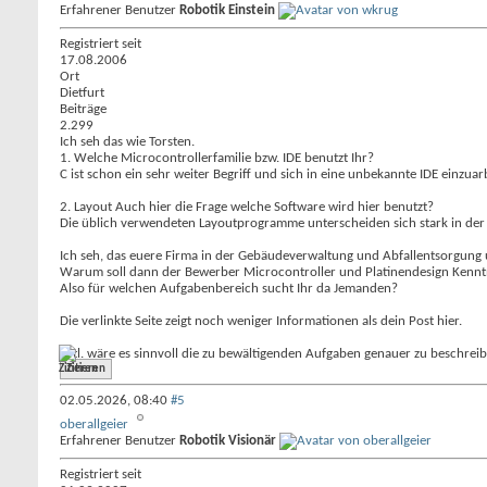
Erfahrener Benutzer
Robotik Einstein
Registriert seit
17.08.2006
Ort
Dietfurt
Beiträge
2.299
Ich seh das wie Torsten.
1. Welche Microcontrollerfamilie bzw. IDE benutzt Ihr?
C ist schon ein sehr weiter Begriff und sich in eine unbekannte IDE einzuarb
2. Layout Auch hier die Frage welche Software wird hier benutzt?
Die üblich verwendeten Layoutprogramme unterscheiden sich stark in der
Ich seh, das euere Firma in der Gebäudeverwaltung und Abfallentsorgung 
Warum soll dann der Bewerber Microcontroller und Platinendesign Kennt
Also für welchen Aufgabenbereich sucht Ihr da Jemanden?
Die verlinkte Seite zeigt noch weniger Informationen als dein Post hier.
Evtl. wäre es sinnvoll die zu bewältigenden Aufgaben genauer zu beschreiben
Zitieren
02.05.2026,
08:40
#5
oberallgeier
Erfahrener Benutzer
Robotik Visionär
Registriert seit