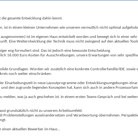
ht die gesamte Entwicklung dahin kennt.
ten, ist in einem kleinen Unternehmen wie unserem vermutlich nicht optimal aufgehob
 ausgenommen) ist im eigenen Haus entwickelt worden und bewegt sich in einer sehr s
Zukunft. Eine Weiterntwicklung der Technik muss nicht zwingend auf den aktuellen To
ger eng formuliert sind. Das ist jedoch eine bewusste Entscheidung.
hlich 16.000 Euro Kosten für Ausschreibungen, unsere Erwartungen von sehr spezifis
lide Grundlagen. Würden wir zusätzlich eine konkrete Controllerfamilie/IDE, sowie we
kreis noch weiter einschränken.
hender Einarbeitungszeit in neue Layoutprogramme oder Entwicklungsumgebungen einar
n und den zugrunde liegenden Konzepten hat, kann sich auch in andere Prozessorfamil
 zu melden, was ja auch geschehen ist. In einem ersten Teams-Gespräch und bei weit
asst grundsätzlich nicht zu unserem Arbeitsumfeld.
v mit Problemstellungen auseinandersetzen und Verantwortung übernehmen. Perspektivis
ngt.
 einen aktuellen Bewerber im Haus...