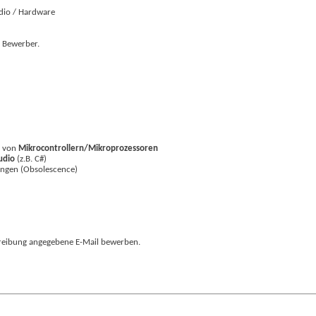
udio / Hardware
n Bewerber.
g von
Mikrocontrollern/Mikroprozessoren
tudio
(z.B. C#)
ungen (Obsolescence)
chreibung angegebene E-Mail bewerben.