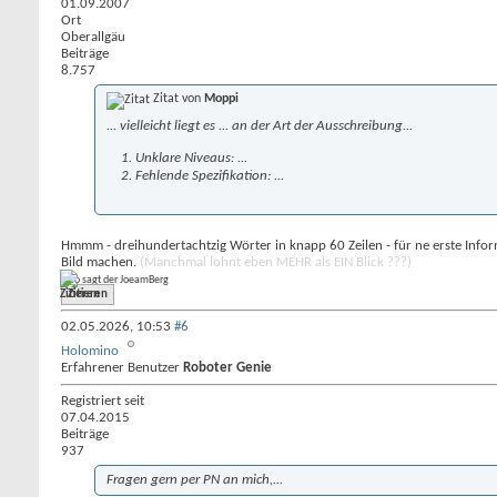
01.09.2007
Ort
Oberallgäu
Beiträge
8.757
Zitat von
Moppi
... vielleicht liegt es ... an der Art der Ausschreibung...
Unklare Niveaus: ...
Fehlende Spezifikation: ...
Hmmm - dreihundertachtzig Wörter in knapp 60 Zeilen - für ne erste Infor
Bild machen.
(Manchmal lohnt eben MEHR als EIN Blick ???)
Ciao sagt der JoeamBerg
Zitieren
02.05.2026,
10:53
#6
Holomino
Erfahrener Benutzer
Roboter Genie
Registriert seit
07.04.2015
Beiträge
937
Fragen gern per PN an mich,...