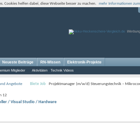
s. Cookies helfen dabei, diese Webseite besser zu machen.
mehr Informationen zum
Werbun
Neueste Beiträge
RN-Wissen
Elektronik-Projekte
emium Mitglieder
Aktivitäten
Technik Videos
 und Angebote
Biete Job
Projektmanager (m/w/d) Steuerungstechnik – Mikrocont
on 12
ler / Visual Studio / Hardware