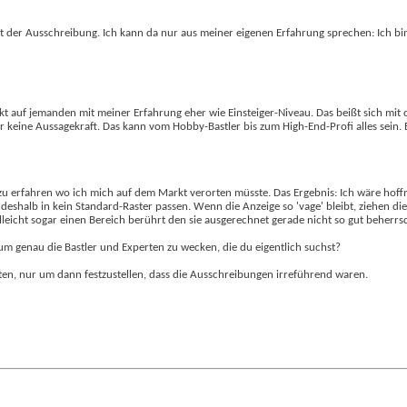
er Art der Ausschreibung. Ich kann da nur aus meiner eigenen Erfahrung sprechen: Ich
kt auf jemanden mit meiner Erfahrung eher wie Einsteiger-Niveau. Das beißt sich m
er keine Aussagekraft. Das kann vom Hobby-Bastler bis zum High-End-Profi alles sein. 
 zu erfahren wo ich mich auf dem Markt verorten müsste. Das Ergebnis: Ich wäre hoffn
u deshalb in kein Standard-Raster passen. Wenn die Anzeige so 'vage' bleibt, ziehen di
elleicht sogar einen Bereich berührt den sie ausgerechnet gerade nicht so gut beherrs
 um genau die Bastler und Experten zu wecken, die du eigentlich suchst?
ten, nur um dann festzustellen, dass die Ausschreibungen irreführend waren.