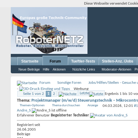
Diese Webseite verwendet Cookie
Startseite
Forum
Tueftler-Tests
Stellen-Anz. /Jobs
Neue Beiträge
Hilfe
Aktionen
Nützliche Links
Moderator-Aktionen
Pr
Forum
Sonstige Foren
Jobs/Hilfen/Stellen - Gesuche
-
Werbung
Letzte
Seite 1 von 2
1
2
Ergebnis 1 bis 10 v
Thema:
Projektmanager (m/w/d) Steuerungstechnik – Mikrocontrol
Themen-Optionen
Thema durchsuchen
Anzeige
04.03.2026,
12:01
#1
Andre_S
Erfahrener Benutzer
Begeisterter Techniker
Registriert seit
26.06.2005
Beiträge