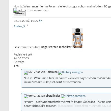
Nun ja. Wenn man hier im Forum vielleicht sogar schon mal mit dem TO gesc
Kapsel nicht zu verwenden.
Zitieren
02.05.2026,
11:20
#7
Andre_S
Erfahrener Benutzer
Begeisterter Techniker
Registriert seit
26.06.2005
Beiträge
376
Zitat von
Holomino
Nun ja. Wenn man hier im Forum vielleicht sogar schon mal mit dem
kleine Vitamin-B-Kapsel nicht zu verwenden.
Zitat von
oberallgeier
Hmmm - dreihundertachtzig Wörter in knapp 60 Zeilen - für ne ers
ordentliches Bild machen.
(Manchmal lohnt eben MEHR als EIN Blic