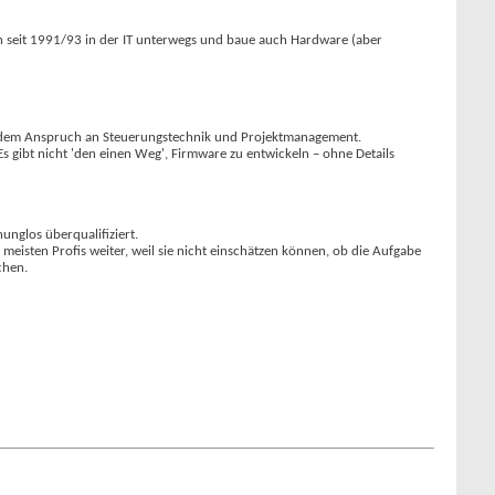
 bin seit 1991/93 in der IT unterwegs und baue auch Hardware (aber
it dem Anspruch an Steuerungstechnik und Projektmanagement.
Es gibt nicht 'den einen Weg', Firmware zu entwickeln – ohne Details
unglos überqualifiziert.
e meisten Profis weiter, weil sie nicht einschätzen können, ob die Aufgabe
chen.