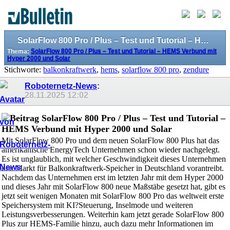
SolarFlow 800 Pro / Plus – Test und Tutorial – HEMS Verbund mit Hyper 2000 und Solar
Thema:
SolarFlow 800 Pro / Plus – Test und Tutorial – HEMS Verbund mit
Hyper 2000 und Solar
Stichworte:
balkonkraftwerk
,
hems
,
solarflow 800 pro
,
zendure
Roboternetz-News
:
28.11.2025
12:02
SolarFlow 800 Pro / Plus – Test und Tutorial –
HEMS Verbund mit Hyper 2000 und Solar
Mit SolarFlow 800 Pro und dem neuen SolarFlow 800 Plus hat das
amerikanische EnergyTech Unternehmen schon wieder nachgelegt.
Es ist unglaublich, mit welcher Geschwindigkeit dieses Unternehmen
den Markt für Balkonkraftwerk-Speicher in Deutschland vorantreibt.
Nachdem das Unternehmen erst im letzten Jahr mit dem Hyper 2000
und dieses Jahr mit SolarFlow 800 neue Maßstäbe gesetzt hat, gibt es
jetzt seit wenigen Monaten mit SolarFlow 800 Pro das weltweit erste
Speichersystem mit KI?Steuerung, Inselmode und weiteren
Leistungsverbesserungen. Weiterhin kam jetzt gerade SolarFlow 800
Plus zur HEMS-Familie hinzu, auch dazu mehr Informationen im