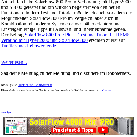
Artikel. Ich habe SolarFlow 800 Pro in Verbindung mit Hyper2000
und SF800 getestet und bin wirklich begeistert von den neuen
Funktionen. In dem Test und Tutorial möchte ich euch vor allem die
Möglichkeiten SolarFlow 800 Pro im Vergleich, aber auch in
Kombination mit anderen Systemen etwas näher erläutern und
Einsteigern einige Tipps für Auswahl und Inbetriebnahme geben.
Der Beitrag
SolarFlow 800 Pro / Plus – Test und Tutorial – HEMS
Verbund mit Hyper 2000 und SolarFlow 800
erschien zuerst auf
Tueftler-und-Heimwerker.de
.
Weiterlesen...
Sag deine Meinung zu der Meldung und diskutiere im Roboternetz.
News Quelle:
Tueftler-und-Heimwerker.de
Diese Nachricht wurde von der Tueftler-und-Heimwerker.de Redaktion gepostet. -
Kontakt
.
Anzeige