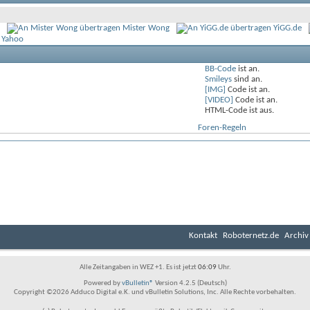
Mister Wong
YiGG.de
 Yahoo
BB-Code
ist
an
.
Smileys
sind
an
.
[IMG]
Code ist
an
.
[VIDEO]
Code ist
an
.
HTML-Code ist
aus
.
Foren-Regeln
Kontakt
Roboternetz.de
Archiv
Alle Zeitangaben in WEZ +1. Es ist jetzt
06:09
Uhr.
Powered by
vBulletin®
Version 4.2.5 (Deutsch)
Copyright ©2026 Adduco Digital e.K. und vBulletin Solutions, Inc. Alle Rechte vorbehalten.