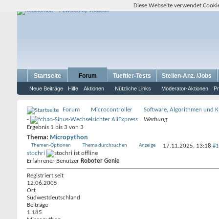
Diese Webseite verwendet Cookie
Startseite
Forum
Tueftler-Tests
Stellen-Anz. /Jobs
Neue Beiträge
Hilfe
Aktionen
Nützliche Links
Moderator-Aktionen
Pr
Forum
Microcontroller
Software, Algorithmen und K
-
Werbung
Ergebnis 1 bis 3 von 3
Thema:
Micropython
Themen-Optionen
Thema durchsuchen
Anzeige
17.11.2025,
13:18
#1
stochri
Erfahrener Benutzer
Roboter Genie
Registriert seit
12.06.2005
Ort
Südwestdeutschland
Beiträge
1.185