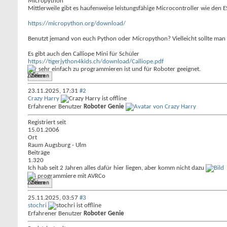
Micropython
Mittlerweile gibt es haufenweise leistungsfähige Microcontroller wie den
https://micropython.org/download/
Benutzt jemand von euch Python oder Micropython? Vielleicht sollte man
Es gibt auch den Calliope Mini für Schüler
https://tigerjython4kids.ch/download/Calliope.pdf
der sehr einfach zu programmieren ist und für Roboter geeignet.
Zitieren
23.11.2025,
17:31
#2
Crazy Harry
Erfahrener Benutzer
Roboter Genie
Registriert seit
15.01.2006
Ort
Raum Augsburg - Ulm
Beiträge
1.320
Ich hab seit 2 Jahren alles dafür hier liegen, aber komm nicht dazu
Ich programmiere mit AVRCo
Zitieren
25.11.2025,
03:57
#3
stochri
Erfahrener Benutzer
Roboter Genie