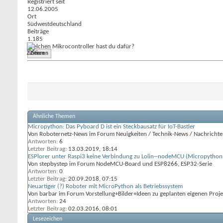
Registriert seit
12.06.2005
Ort
Südwestdeutschland
Beiträge
1.185
Welchen Mikrocontroller hast du dafür?
Zitieren
Ähnliche Themen
Micropython: Das Pyboard D ist ein Steckbausatz für IoT-Bastler
Von Roboternetz-News im Forum Neuigkeiten / Technik-News / Nachrichten
Antworten:
6
Letzter Beitrag:
13.03.2019,
18:14
ESPlorer unter Raspi3 keine Verbindung zu Lolin--nodeMCU (Micropython
Von stepbystep im Forum NodeMCU-Board und ESP8266, ESP32-Serie
Antworten:
0
Letzter Beitrag:
20.09.2018,
07:15
Neuartiger (?) Roboter mit MicroPython als Betriebssystem
Von barbar im Forum Vorstellung+Bilder+Ideen zu geplanten eigenen Proj
Antworten:
24
Letzter Beitrag:
02.03.2016,
08:01
Lesezeichen