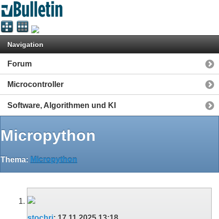
Navigation
Forum
Microcontroller
Software, Algorithmen und KI
Micropython
Thema:
Micropython
stochri
:
17.11.2025
13:18