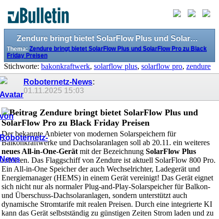
Zendure bringt bietet SolarFlow Plus und SolarFlow Pro zu Black Friday Preisen
Thema:
Zendure bringt bietet SolarFlow Plus und SolarFlow Pro zu Black
Friday Preisen
Stichworte:
bakonkraftwerk
,
solarflow plus
,
solarflow pro
,
zendure
Roboternetz-News
:
01.11.2025
15:03
Zendure bringt bietet SolarFlow Plus und
SolarFlow Pro zu Black Friday Preisen
Der bekannte Anbieter von modernen Solarspeichern für
Balkonkraftwerke und Dachsolaranlagen soll ab 20.11. ein weiteres
neues All-in-One-Gerät
mit der Bezeichnung
SolarFlow Plus
anbieten. Das Flaggschiff von Zendure ist aktuell SolarFlow 800 Pro.
Ein All-in-One Speicher der auch Wechselrichter, Ladegerät und
Energiemanager (HEMS) in einem Gerät vereinigt! Das Gerät eignet
sich nicht nur als normaler Plug-and-Play-Solarspeicher für Balkon-
und Überschuss-Dachsolaranlagen, sondern unterstützt auch
dynamische Stromtarife mit realen Preisen. Durch eine integrierte KI
kann das Gerät selbstständig zu günstigen Zeiten Strom laden und zu