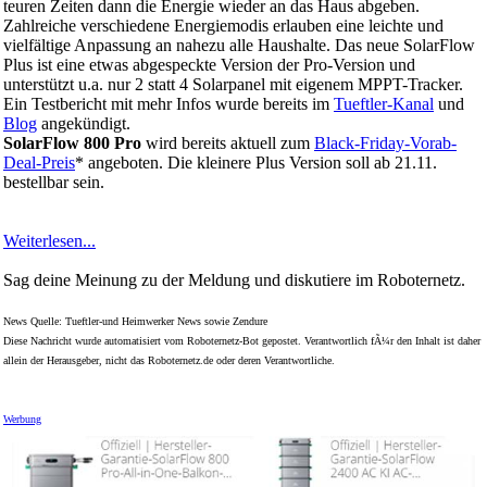
teuren Zeiten dann die Energie wieder an das Haus abgeben.
Zahlreiche verschiedene Energiemodis erlauben eine leichte und
vielfältige Anpassung an nahezu alle Haushalte. Das neue SolarFlow
Plus ist eine etwas abgespeckte Version der Pro-Version und
unterstützt u.a. nur 2 statt 4 Solarpanel mit eigenem MPPT-Tracker.
Ein Testbericht mit mehr Infos wurde bereits im
Tueftler-Kanal
und
Blog
angekündigt.
SolarFlow 800 Pro
wird bereits aktuell zum
Black-Friday-Vorab-
Deal-Preis
* angeboten. Die kleinere Plus Version soll ab 21.11.
bestellbar sein.
Weiterlesen...
Sag deine Meinung zu der Meldung und diskutiere im Roboternetz.
News Quelle: Tueftler-und Heimwerker News sowie Zendure
Diese Nachricht wurde automatisiert vom Roboternetz-Bot gepostet. Verantwortlich fÃ¼r den Inhalt ist daher
allein der Herausgeber, nicht das Roboternetz.de oder deren Verantwortliche.
Werbung