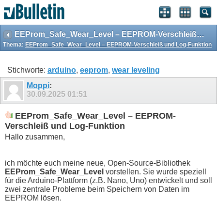
EEProm_Safe_Wear_Level – EEPROM-Verschleiß und Log-Funktion
Thema:
EEProm_Safe_Wear_Level – EEPROM-Verschleiß und Log-Funktion
Stichworte:
arduino
,
eeprom
,
wear leveling
Moppi
:
30.09.2025
01:51
EEProm_Safe_Wear_Level – EEPROM-
Verschleiß und Log-Funktion
Hallo zusammen,
ich möchte euch meine neue, Open-Source-Bibliothek
EEProm_Safe_Wear_Level
vorstellen. Sie wurde speziell
für die Arduino-Plattform (z.B. Nano, Uno) entwickelt und soll
zwei zentrale Probleme beim Speichern von Daten im
EEPROM lösen.