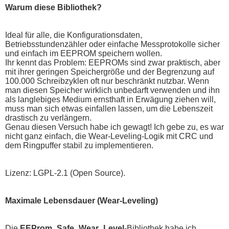
Warum diese Bibliothek?
Ideal für alle, die Konfigurationsdaten,
Betriebsstundenzähler oder einfache Messprotokolle sicher
und einfach im EEPROM speichern wollen.
Ihr kennt das Problem: EEPROMs sind zwar praktisch, aber
mit ihrer geringen Speichergröße und der Begrenzung auf
100.000 Schreibzyklen oft nur beschränkt nutzbar. Wenn
man diesen Speicher wirklich unbedarft verwenden und ihn
als langlebiges Medium ernsthaft in Erwägung ziehen will,
muss man sich etwas einfallen lassen, um die Lebenszeit
drastisch zu verlängern.
Genau diesen Versuch habe ich gewagt! Ich gebe zu, es war
nicht ganz einfach, die Wear-Leveling-Logik mit CRC und
dem Ringpuffer stabil zu implementieren.
Lizenz: LGPL-2.1 (Open Source).
Maximale Lebensdauer (Wear-Leveling)
Die
EEProm_Safe_Wear_Level
-Bibliothek habe ich