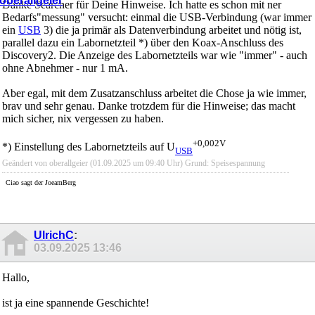
Danke Searcher für Deine Hinweise. Ich hatte es schon mit ner
Bedarfs"messung" versucht: einmal die USB-Verbindung (war immer
ein
USB
3) die ja primär als Datenverbindung arbeitet und nötig ist,
parallel dazu ein Labornetzteil *) über den Koax-Anschluss des
Discovery2. Die Anzeige des Labornetzteils war wie "immer" - auch
ohne Abnehmer - nur 1 mA.
Aber egal, mit dem Zusatzanschluss arbeitet die Chose ja wie immer,
brav und sehr genau. Danke trotzdem für die Hinweise; das macht
mich sicher, nix vergessen zu haben.
+0,002V
*) Einstellung des Labornetzteils auf U
USB
Geändert von oberallgeier (01.09.2025 um
09:40
Uhr)
Grund:
Speisespannung
Ciao sagt der JoeamBerg
UlrichC
:
03.09.2025
13:46
Hallo,
ist ja eine spannende Geschichte!