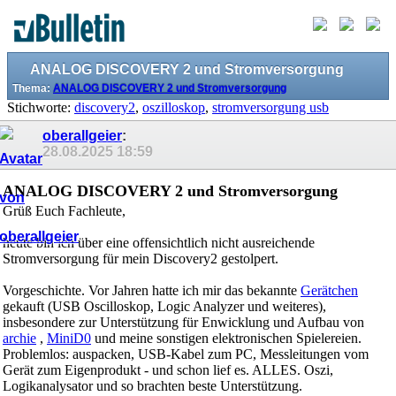
ANALOG DISCOVERY 2 und Stromversorgung
Thema:
ANALOG DISCOVERY 2 und Stromversorgung
Stichworte:
discovery2
,
oszilloskop
,
stromversorgung usb
oberallgeier
:
28.08.2025
18:59
ANALOG DISCOVERY 2 und Stromversorgung
Grüß Euch Fachleute,
heute bin ich über eine offensichtlich nicht ausreichende
Stromversorgung für mein Discovery2 gestolpert.
Vorgeschichte. Vor Jahren hatte ich mir das bekannte
Gerätchen
gekauft (USB Oscilloskop, Logic Analyzer und weiteres),
insbesondere zur Unterstützung für Enwicklung und Aufbau von
archie
,
MiniD0
und meine sonstigen elektronischen Spielereien.
Problemlos: auspacken, USB-Kabel zum PC, Messleitungen vom
Gerät zum Eigenprodukt - und schon lief es. ALLES. Oszi,
Logikanalysator und so brachten beste Unterstützung.