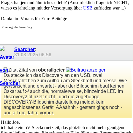
Frage: hat jemand ähnliches erlebt? (Ausdrücklich frage ich NICHT,
wieso es jahrelang mit der Versorgung über
USB
zufrieden war....)
Danke im Voraus für Eure Beiträge
Ciao sagt der JoeamBerg
Searcher
:
31.08.2025
06:56
Zitat von
oberallgeier
Da stecke ich das Discovery an den USB, zwei
Messdrähtchen zum Aufbau am Steckbrett und messe. Wie
gewünscht und erwartet - aber der Bildschirm baut keinen
Oskar auf :-/ auch die, normalerweise, blinzelnde LED im
Discovery2 blinzelt nicht - und die zugehörige
DISCOVERY-Bildschirmdarstellung meldet kein
angeschlossenes Gerät. ÄÄäähhh - gestern gings noch -
und all die Jahre vorher.
Hallo Joe,
ich hatte ein 5V Steckernetzteil, das plötzlich nicht mehr genügend
Strom liefern konnte. Ein schwacher Elko führt zum Zusammenbruch