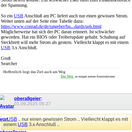
der Spannung.
So ein
USB
Anschluß am PC liefert auch nur einen gewissen Strom.
Weiter unten auf der Seite eine Tabelle dazu:
https://www.conrad.de/de/ratgeber/bu...dards/usb.html
Möglicherweise hat sich der PC daran erinnert. Ist schwächer
geworden. Hat ein BIOS oder Treiberupdate gehabt. Schaltung auf
Steckbrett will mehr Strom als gestern. Vielleicht klappt es mit einem
USB
3.x Anschluß.
Gruß
Searcher
Hoffentlich liegt das Ziel auch am Weg
...............
..............
..............
..............
........
.
Der Weg
zu einigen meiner Konstruktionen
oberallgeier
:
01.09.2025
08:27
..
USB
.. nur einen gewissen Strom .. Vielleicht klappt es mit
einem
USB
3.x Anschluß ..