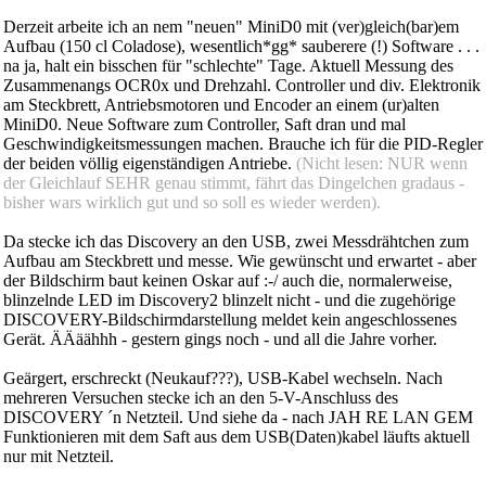
Derzeit arbeite ich an nem "neuen" MiniD0 mit (ver)gleich(bar)em
Aufbau (150 cl Coladose), wesentlich*gg* sauberere (!) Software . . .
na ja, halt ein bisschen für "schlechte" Tage. Aktuell Messung des
Zusammenangs OCR0x und Drehzahl. Controller und div. Elektronik
am Steckbrett, Antriebsmotoren und Encoder an einem (ur)alten
MiniD0. Neue Software zum Controller, Saft dran und mal
Geschwindigkeitsmessungen machen. Brauche ich für die PID-Regler
der beiden völlig eigenständigen Antriebe.
(Nicht lesen: NUR wenn
der Gleichlauf SEHR genau stimmt, fährt das Dingelchen gradaus -
bisher wars wirklich gut und so soll es wieder werden).
Da stecke ich das Discovery an den USB, zwei Messdrähtchen zum
Aufbau am Steckbrett und messe. Wie gewünscht und erwartet - aber
der Bildschirm baut keinen Oskar auf :-/ auch die, normalerweise,
blinzelnde LED im Discovery2 blinzelt nicht - und die zugehörige
DISCOVERY-Bildschirmdarstellung meldet kein angeschlossenes
Gerät. ÄÄäähhh - gestern gings noch - und all die Jahre vorher.
Geärgert, erschreckt (Neukauf???), USB-Kabel wechseln. Nach
mehreren Versuchen stecke ich an den 5-V-Anschluss des
DISCOVERY ´n Netzteil. Und siehe da - nach JAH RE LAN GEM
Funktionieren mit dem Saft aus dem USB(Daten)kabel läufts aktuell
nur mit Netzteil.