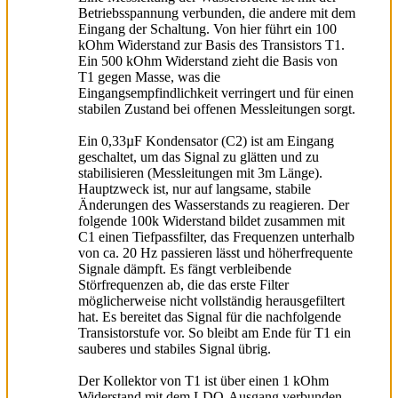
Betriebsspannung verbunden, die andere mit dem
Eingang der Schaltung. Von hier führt ein 100
kOhm Widerstand zur Basis des Transistors T1.
Ein 500 kOhm Widerstand zieht die Basis von
T1 gegen Masse, was die
Eingangsempfindlichkeit verringert und für einen
stabilen Zustand bei offenen Messleitungen sorgt.
Ein 0,33µF Kondensator (C2) ist am Eingang
geschaltet, um das Signal zu glätten und zu
stabilisieren (Messleitungen mit 3m Länge).
Hauptzweck ist, nur auf langsame, stabile
Änderungen des Wasserstands zu reagieren. Der
folgende 100k Widerstand bildet zusammen mit
C1 einen Tiefpassfilter, das Frequenzen unterhalb
von ca. 20 Hz passieren lässt und höherfrequente
Signale dämpft. Es fängt verbleibende
Störfrequenzen ab, die das erste Filter
möglicherweise nicht vollständig herausgefiltert
hat. Es bereitet das Signal für die nachfolgende
Transistorstufe vor. So bleibt am Ende für T1 ein
sauberes und stabiles Signal übrig.
Der Kollektor von T1 ist über einen 1 kOhm
Widerstand mit dem LDO-Ausgang verbunden.