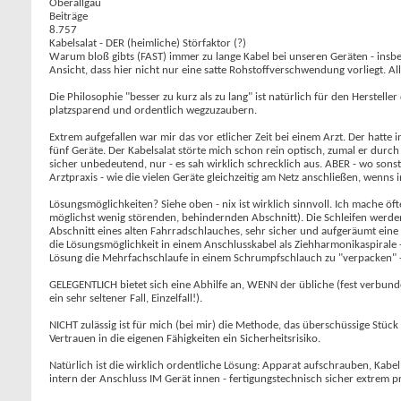
Oberallgäu
Beiträge
8.757
Kabelsalat - DER (heimliche) Störfaktor (?)
Warum bloß gibts (FAST) immer zu lange Kabel bei unseren Geräten - insbes
Ansicht, dass hier nicht nur eine satte Rohstoffverschwendung vorliegt. Aller
Die Philosophie "besser zu kurz als zu lang" ist natürlich für den Herstelle
platzsparend und ordentlich wegzuzaubern.
Extrem aufgefallen war mir das vor etlicher Zeit bei einem Arzt. Der hatte 
fünf Geräte. Der Kabelsalat störte mich schon rein optisch, zumal er durc
sicher unbedeutend, nur - es sah wirklich schrecklich aus. ABER - wo son
Arztpraxis - wie die vielen Geräte gleichzeitig am Netz anschließen, wenn
Lösungsmöglichkeiten? Siehe oben - nix ist wirklich sinnvoll. Ich mache öft
möglichst wenig störenden, behindernden Abschnitt). Die Schleifen werde
Abschnitt eines alten Fahrradschlauches, sehr sicher und aufgeräumt eine al
die Lösungsmöglichkeit in einem Anschlusskabel als Ziehharmonikaspirale -
Lösung die Mehrfachschlaufe in einem Schrumpfschlauch zu "verpacken" - 
GELEGENTLICH bietet sich eine Abhilfe an, WENN der übliche (fest verbunde
ein sehr seltener Fall, Einzelfall!).
NICHT zulässig ist für mich (bei mir) die Methode, das überschüssige Stück
Vertrauen in die eigenen Fähigkeiten ein Sicherheitsrisiko.
Natürlich ist die wirklich ordentliche Lösung: Apparat aufschrauben, Kabe
intern der Anschluss IM Gerät innen - fertigungstechnisch sicher extrem pra