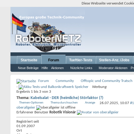
Diese Webseite verwendet Cookie
Startseite
Forum
Tueftler-Tests
Stellen-Anz. /Jobs
Neue Beiträge
Hilfe
Aktionen
Nützliche Links
Moderator-Aktionen
Pr
Forum
Community
Offtopic und Community Tratsch
-
Werbung
Ergebnis 1 bis 3 von 3
Thema:
Kabelsalat - DER (heimliche) Störfaktor (?)
Themen-Optionen
Thema durchsuchen
Anzeige
26.07.2025,
10:07
#1
oberallgeier
Erfahrener Benutzer
Robotik Visionär
Registriert seit
01.09.2007
Ort