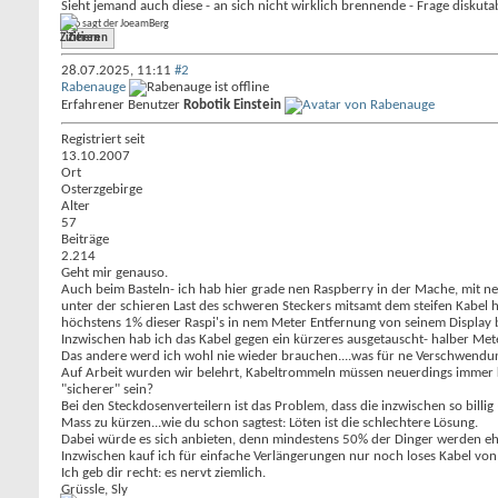
Sieht jemand auch diese - an sich nicht wirklich brennende - Frage diskut
Ciao sagt der JoeamBerg
Zitieren
28.07.2025,
11:11
#2
Rabenauge
Erfahrener Benutzer
Robotik Einstein
Registriert seit
13.10.2007
Ort
Osterzgebirge
Alter
57
Beiträge
2.214
Geht mir genauso.
Auch beim Basteln- ich hab hier grade nen Raspberry in der Mache, mit n
unter der schieren Last des schweren Steckers mitsamt dem steifen Kabel h
höchstens 1% dieser Raspi's in nem Meter Entfernung von seinem Display be
Inzwischen hab ich das Kabel gegen ein kürzeres ausgetauscht- halber Mete
Das andere werd ich wohl nie wieder brauchen....was für ne Verschwendu
Auf Arbeit wurden wir belehrt, Kabeltrommeln müssen neuerdings immer ko
"sicherer" sein?
Bei den Steckdosenverteilern ist das Problem, dass die inzwischen so billig 
Mass zu kürzen...wie du schon sagtest: Löten ist die schlechtere Lösung.
Dabei würde es sich anbieten, denn mindestens 50% der Dinger werden eh
Inzwischen kauf ich für einfache Verlängerungen nur noch loses Kabel von 
Ich geb dir recht: es nervt ziemlich.
Grüssle, Sly