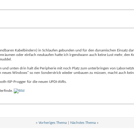
verwendbaren Kabelbindern) in Schlaufen gebunden und für den dynamischen Einsatz dan
mräumen oder einfach neukaufen hatte ich irgendwann auch keine Lust mehr, den Kr
lmuddel.
m und unten drin halt die Peripherie mit noch Platz zum unterbringen von Labornetz
 ein neues Windows" so nen Sonderstrick wieder umbauen zu müssen, macht auch kein
tooth-ISP-Progger für die neuen UPDI-AVRs.
derfinde.
«
Vorheriges Thema
|
Nächstes Thema
»