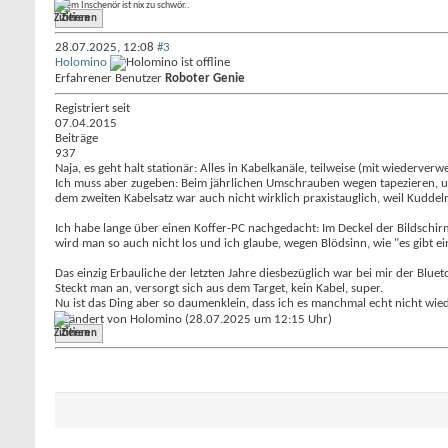
..dem Inschenör ist nix zu schwör..
Zitieren
28.07.2025,
12:08
#3
Holomino
Erfahrener Benutzer
Roboter Genie
Registriert seit
07.04.2015
Beiträge
937
Naja, es geht halt stationär: Alles in Kabelkanäle, teilweise (mit wieder
Ich muss aber zugeben: Beim jährlichen Umschrauben wegen tapezieren, u
dem zweiten Kabelsatz war auch nicht wirklich praxistauglich, weil Kudde
Ich habe lange über einen Koffer-PC nachgedacht: Im Deckel der Bildschir
wird man so auch nicht los und ich glaube, wegen Blödsinn, wie "es gibt
Das einzig Erbauliche der letzten Jahre diesbezüglich war bei mir der Blue
Steckt man an, versorgt sich aus dem Target, kein Kabel, super.
Nu ist das Ding aber so daumenklein, dass ich es manchmal echt nicht wie
Geändert von Holomino (28.07.2025 um
12:15
Uhr)
Zitieren