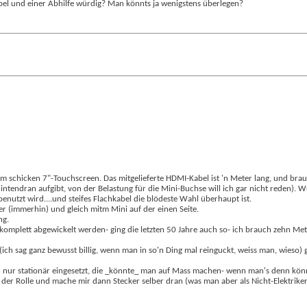
abel und einer Abhilfe würdig? Man könnts ja wenigstens überlegen?
em schicken 7"-Touchscreen. Das mitgelieferte HDMI-Kabel ist 'n Meter lang, und b
intendran aufgibt, von der Belastung für die Mini-Buchse will ich gar nicht reden).
nutzt wird....und steifes Flachkabel die blödeste Wahl überhaupt ist.
r (immerhin) und gleich mitm Mini auf der einen Seite.
ng.
mplett abgewickelt werden- ging die letzten 50 Jahre auch so- ich brauch zehn Me
(ich sag ganz bewusst billig, wenn man in so'n Ding mal reinguckt, weiss man, wieso) ge
 nur stationär eingesetzt, die _könnte_ man auf Mass machen- wenn man's denn kön
der Rolle und mache mir dann Stecker selber dran (was man aber als Nicht-Elektriker