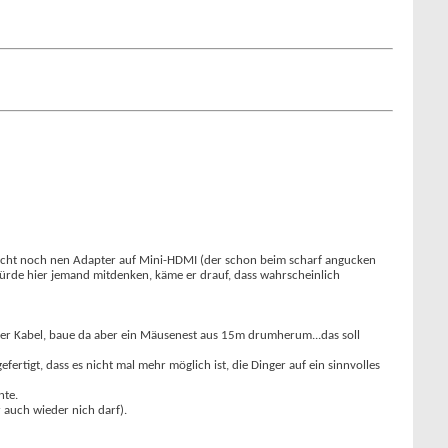
raucht noch nen Adapter auf Mini-HDMI (der schon beim scharf angucken
 Würde hier jemand mitdenken, käme er drauf, dass wahrscheinlich
ter Kabel, baue da aber ein Mäusenest aus 15m drumherum...das soll
fertigt, dass es nicht mal mehr möglich ist, die Dinger auf ein sinnvolles
nte.
 auch wieder nich darf).