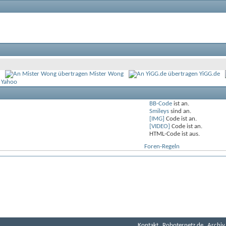
Mister Wong
YiGG.de
 Yahoo
BB-Code
ist
an
.
Smileys
sind
an
.
[IMG]
Code ist
an
.
[VIDEO]
Code ist
an
.
HTML-Code ist
aus
.
Foren-Regeln
Kontakt
Roboternetz.de
Archiv