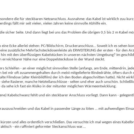
ondere die für steckbaren Netzanschluss. Ausnahme: das Kabel ist wirklich zuu kurz.
dings fällt mir seit vielen, vielen Jahren keine sinnvolle Abhilfe ein.
r die sicher Seite. Und dann liegt bei uns das Problem die übrigen 0,5 bis 2 m Kabel mö
in eine Ecke allerlei stehen: PC/Bildschirm, Druckeranschluss... Soweit ich es sehen ko
h eine zusätzliche Mehrfachsteckdosenleiste als ERWEITERUNG der ersten - für den Ar
st hin mit den überflüssigen Kabelstücken in unseren nächsten Umgebung? Im geschilde
s in erreichbarer Nähe nur eine Doppelsteckdose in der Wand steckt.
ers Schleifen - an einer möglichst sinnvollen Stelle (anfangs, am Ende, mittendrin, jed
n bei mir oft zusammengehalten durch meist mitgelieferte Bindedrähte, öfters durc
te Filmdose (alter Kleinbildfilm) der ich den Boden abgeschnitten hatte). Nicht wirkl
 siehe Rasierer, manche Netzteilanschlüsse - selten und eher auch unschön. Schließli
da sehe ich fast ein Risiko in der mitunter möglichen Wärmeentwicklung.
ne) Kabelschwanz fehlt und ein steckbarer Anschluss vorliegt. Dann kann - gelegentl
 rauszuschneiden und das Kabel in passender Länge zu löten ... mit aufwendigen Einsa
l kürzen und alles ordentlich verschließen. Das versuchte ich mal wegen eines Kabelb
ktisch - ein raffiniert geformter Steckanschluss war....