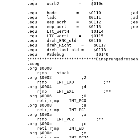
.equ    ocrb2        =    $010e

.equ    hadc        =    $0110            ;ad
.equ    ladc        =    $0111            ;ad
.equ    eep_adrh    =    $0112            ;ee
.equ    eep_adrl    =    $0113            ;ee
.equ    LTC_wertH    =    $0114

.equ    LTC_wertL    =    $0115

.equ    dreh_ENC_old=    $0116

.equ    dreh_Richt    =    $0117

.equ    dreh_tast_old =    $0118

.equ    RSdebug        =    $0140            
;***************************Einsprungadressen
.cseg

.org $0000

    rjmp    stack

.org $0002            ;2

    rjmp    INT_EX0            ;**

.org $0004            ;4

    rjmp    INT_EX1            ;**

.org $0006            ;6

    reti;rjmp    INT_PC0

.org $0008            ;8

    reti;rjmp    INT_PC1 

.org $000a            ;a

    rjmp    INT_PC2         ;**

.org $000c            ;c

    reti;rjmp    INT_WDT

.org $000e            ;e

    reti;rjmp    INT_OC2A
