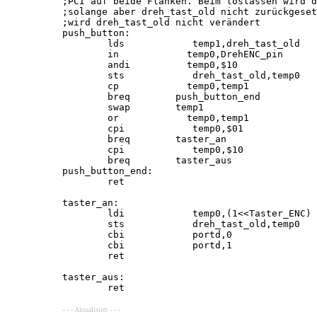
;PCI auf beide Flanken. Beim loslassen wird d
;solange aber dreh_tast_old nicht zurückgeset
;wird dreh_tast_old nicht verändert

push_button:

        lds            temp1,dreh_tast_old

        in            temp0,DrehENC_pin      
        andi          temp0,$10              
        sts            dreh_tast_old,temp0   
        cp            temp0,temp1            
        breq        push_button_end          
        swap        temp1                    
        or            temp0,temp1            
        cpi            temp0,$01             
        breq        taster_an

        cpi            temp0,$10             
        breq        taster_aus

push_button_end:

        ret

taster_an:

        ldi            temp0,(1<<Taster_ENC)

        sts            dreh_tast_old,temp0

        cbi            portd,0

        cbi            portd,1

        ret

taster_aus:

        ret
- - - Aktualisiert - - -