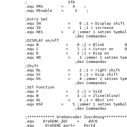
;                  STD

.equ PRS        =    4    ;

.equ PEnable    =     5    ;

;Entry Set

.equ SH            =    0 ;1 = Display shift 
.equ ID            =    1 ;1 = increase      
.equ HES        =    2 ;immer 1 setzen Symbol
                      ;des Commandos

;DISPLAY on/off

.equ B            =    0 ;1 = Blink         0
.equ C            =    1 ;1 = Cursor on     0
.equ D            =    2 ;1 = Disp on        
.equ HD            =    3 ;immer 1 setzen Sym
                      ;des Commandos

;Shift

.equ RL            =    2 ;1 = right shift   
.equ SC            =    3 ;1 = Disp shift    
.equ HS            =    4 ;immer 1 setzen Sym
                      ;des Commandos

;SET Function

.equ F            =    2 ;1 = 5x10           
.equ N            =    3 ;1 = 2line(4line)   
.equ DL            =    4 ;1 = 8bit int      
.equ HSF        =    5 ;immer 1 setzen Symbol
                      ;des Commandos

;************ Drehencoder Zuordnung**********
.equ    DrehENC_ddr    =    ddrD

.equ     DrehENC_port=    Portd
