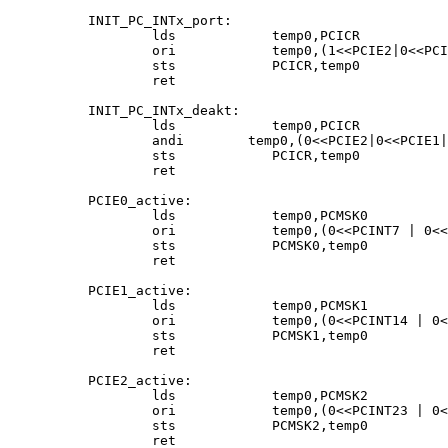
INIT_PC_INTx_port:

        lds            temp0,PCICR           
        ori            temp0,(1<<PCIE2|0<<PCI
        sts            PCICR,temp0           
        ret

INIT_PC_INTx_deakt:

        lds            temp0,PCICR

        andi        temp0,(0<<PCIE2|0<<PCIE1|
        sts            PCICR,temp0           
        ret

PCIE0_active:

        lds            temp0,PCMSK0

        ori            temp0,(0<<PCINT7 | 0<<
        sts            PCMSK0,temp0

        ret

PCIE1_active:

        lds            temp0,PCMSK1

        ori            temp0,(0<<PCINT14 | 0<
        sts            PCMSK1,temp0

        ret                

PCIE2_active:

        lds            temp0,PCMSK2

        ori            temp0,(0<<PCINT23 | 0<
        sts            PCMSK2,temp0

        ret    
