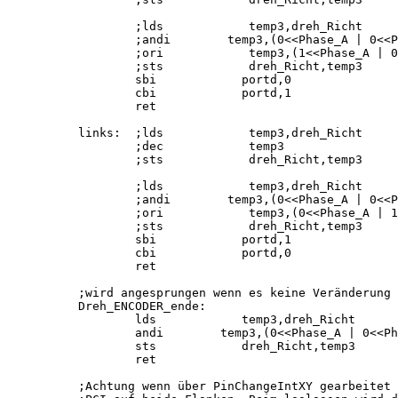
        ;lds            temp3,dreh_Richt     
        ;andi        temp3,(0<<Phase_A | 0<<P
        ;ori            temp3,(1<<Phase_A | 0
        ;sts            dreh_Richt,temp3     
        sbi            portd,0               
        cbi            portd,1               
        ret

links:  ;lds            temp3,dreh_Richt     
        ;dec            temp3                
        ;sts            dreh_Richt,temp3     
        ;lds            temp3,dreh_Richt     
        ;andi        temp3,(0<<Phase_A | 0<<P
        ;ori            temp3,(0<<Phase_A | 1
        ;sts            dreh_Richt,temp3     
        sbi            portd,1               
        cbi            portd,0               
        ret

;wird angesprungen wenn es keine Veränderung 
Dreh_ENCODER_ende:

        lds            temp3,dreh_Richt      
        andi        temp3,(0<<Phase_A | 0<<Ph
        sts            dreh_Richt,temp3

        ret    

;Achtung wenn über PinChangeIntXY gearbeitet 