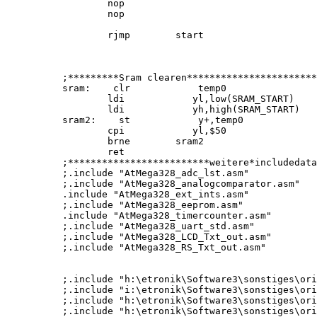
        nop

        nop

        rjmp        start

;*********Sram clearen***********************
sram:    clr            temp0

        ldi            yl,low(SRAM_START)

        ldi            yh,high(SRAM_START)   
sram2:    st            y+,temp0             
        cpi            yl,$50                
        brne        sram2        

        ret

;*************************weitere*includedata
;.include "AtMega328_adc_lst.asm"

;.include "AtMega328_analogcomparator.asm"

.include "AtMega328_ext_ints.asm"

;.include "AtMega328_eeprom.asm"

.include "AtMega328_timercounter.asm"

;.include "AtMega328_uart_std.asm"

;.include "AtMega328_LCD_Txt_out.asm"

;.include "AtMega328_RS_Txt_out.asm"

;.include "h:\etronik\Software3\sonstiges\ori
;.include "i:\etronik\Software3\sonstiges\ori
;.include "h:\etronik\Software3\sonstiges\ori
;.include "h:\etronik\Software3\sonstiges\ori