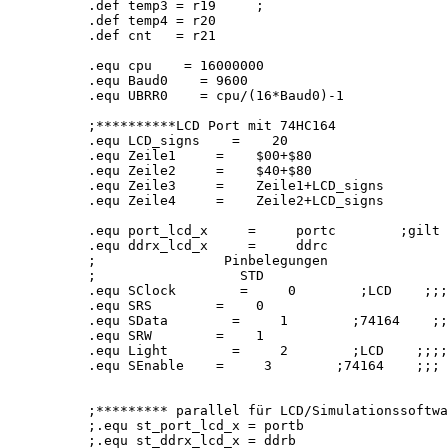
.def temp3 = r19     ;

.def temp4 = r20

.def cnt   = r21

.equ cpu    = 16000000

.equ Baud0    = 9600

.equ UBRR0    = cpu/(16*Baud0)-1

;**********LCD Port mit 74HC164

.equ LCD_signs    =    20

.equ Zeile1     =    $00+$80

.equ Zeile2     =    $40+$80

.equ Zeile3     =    Zeile1+LCD_signs

.equ Zeile4     =    Zeile2+LCD_signs

.equ port_lcd_x     =     portc        ;gilt 
.equ ddrx_lcd_x     =     ddrc

;                Pinbelegungen

;                  STD

.equ SClock        =     0        ;LCD    ;;;

.equ SRS        =    0

.equ SData        =     1        ;74164    ;;
.equ SRW        =    1

.equ Light        =     2        ;LCD    ;;;;
.equ SEnable    =     3        ;74164    ;;;

;********* parallel für LCD/Simulationssoftwa
;.equ st_port_lcd_x = portb

;.equ st_ddrx_lcd_x = ddrb
