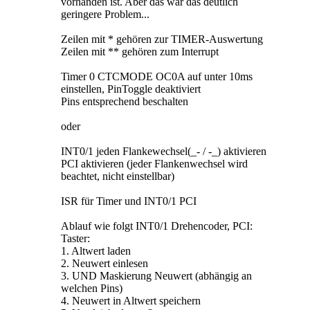
vorhanden ist. Aber das war das deutlich
geringere Problem...
Zeilen mit * gehören zur TIMER-Auswertung
Zeilen mit ** gehören zum Interrupt
Timer 0 CTCMODE OC0A auf unter 10ms
einstellen, PinToggle deaktiviert
Pins entsprechend beschalten
oder
INT0/1 jeden Flankewechsel(_- / -_) aktivieren
PCI aktivieren (jeder Flankenwechsel wird
beachtet, nicht einstellbar)
ISR für Timer und INT0/1 PCI
Ablauf wie folgt INT0/1 Drehencoder, PCI:
Taster:
1. Altwert laden
2. Neuwert einlesen
3. UND Maskierung Neuwert (abhängig an
welchen Pins)
4. Neuwert in Altwert speichern