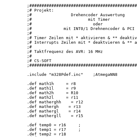
;############################################
;# Projekt:                                  
;#                Drehencoder Auswertung     
;#                       mit Timer           
;#                         oder              
;#             mit INT0/1 Drehnencoder & PCI 
;#                                           
;# Timer Zeilen mit * aktivieren & ** deaktiv
;# Interrupts Zeilen mit * deaktvieren & ** a
;#                                           
;# Taktfrequenz des AVR: 16 MHz              
;#                                           
;# CS-SOFT                                   
;############################################
.include "m328Pdef.inc"    ;AtmegaNN8

.def math1h     = r8

.def math1l     = r9

.def math2h     = R10

.def math2l     = r11

.def matherghh    = r12

.def mathergh    = r13

.def mathergl    = r14

.def mathergll    = r15

.def temp0 = r16     ; 

.def temp1 = r17     ;

.def temp2 = r18
