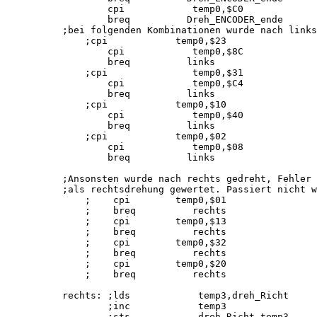
        cpi            temp0,$C0             
        breq          Dreh_ENCODER_ende

;bei folgenden Kombinationen wurde nach links
    ;cpi            temp0,$23                
        cpi            temp0,$8C             
        breq          links

    ;cpi               temp0,$31             
        cpi            temp0,$C4             
        breq          links

    ;cpi            temp0,$10                
        cpi            temp0,$40             
        breq          links    

    ;cpi            temp0,$02                
        cpi            temp0,$08             
        breq          links

;Ansonsten wurde nach rechts gedreht, Fehler 
;als rechtsdrehung gewertet. Passiert nicht w
    ;    cpi        temp0,$01                
    ;    breq          rechts

    ;    cpi        temp0,$13                
    ;    breq          rechts

    ;    cpi        temp0,$32                
    ;    breq          rechts

    ;    cpi        temp0,$20                
    ;    breq          rechts

rechts: ;lds            temp3,dreh_Richt

        ;inc            temp3                
        ;sts            dreh_Richt,temp3
