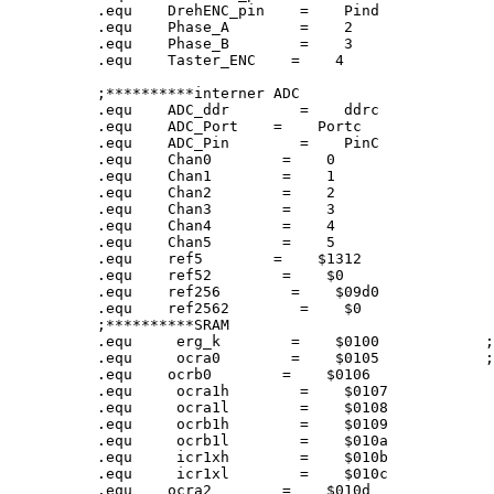
.equ    DrehENC_pin    =    Pind

.equ    Phase_A        =    2

.equ    Phase_B        =    3

.equ    Taster_ENC    =    4

;**********interner ADC

.equ    ADC_ddr        =    ddrc

.equ    ADC_Port    =    Portc

.equ    ADC_Pin        =    PinC

.equ    Chan0        =    0

.equ    Chan1        =    1

.equ    Chan2        =    2

.equ    Chan3        =    3

.equ    Chan4        =    4

.equ    Chan5        =    5

.equ    ref5        =    $1312

.equ    ref52        =    $0

.equ    ref256        =    $09d0

.equ    ref2562        =    $0

;**********SRAM

.equ     erg_k        =    $0100            ;
.equ     ocra0        =    $0105            ;
.equ    ocrb0        =    $0106

.equ     ocra1h        =    $0107            
.equ     ocra1l        =    $0108            
.equ     ocrb1h        =    $0109            
.equ     ocrb1l        =    $010a            
.equ     icr1xh        =    $010b            
.equ     icr1xl        =    $010c            
.equ    ocra2        =    $010d
