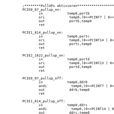
;********PullUPs aktivieren******************
PCIE0_07_pullup_on:

        in            temp0,portb

        ori            temp0,(0<<PCINT7 | 0<<
        out            portb,temp0

        ret

PCIE1_814_pullup_on:

        in            temp0,portc

        ori            temp0,(0<<PCINT14 | 0<
        out            portc,temp0

        ret                

PCIE2_1622_pullup_on:

        in            temp0,portd

        ori            temp0,(0<<PCINT23 | 0<
        out            portd,temp0

        ret    

PCIE0_07_pullup_off:

        in            temp0,ddrb

        andi            temp0,(0<<PCINT7 | 0<
        out            ddrb,temp0

        ret

PCIE1_814_pullup_off:

        in            temp0,ddrc

        andi            temp0,(0<<PCINT14 | 0
        out            ddrc,temp0
