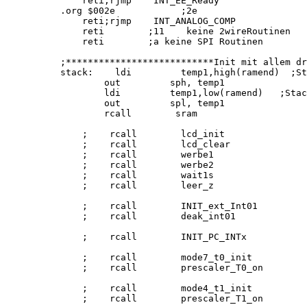
    reti;rjmp    INT_EE_Ready

.org $002e            ;2e

    reti;rjmp    INT_ANALOG_COMP

    reti        ;11    keine 2wireRoutinen

    reti        ;a keine SPI Routinen

;***************************Init mit allem dr
stack:    ldi         temp1,high(ramend)  ;St
        out         sph, temp1

        ldi         temp1,low(ramend)   ;Stac
        out         spl, temp1

        rcall        sram

    ;    rcall        lcd_init

    ;    rcall        lcd_clear

    ;    rcall        werbe1

    ;    rcall        werbe2

    ;    rcall        wait1s        

    ;    rcall        leer_z

    ;    rcall        INIT_ext_Int01

    ;    rcall        deak_int01    

    ;    rcall        INIT_PC_INTx

    ;    rcall        mode7_t0_init

    ;    rcall        prescaler_T0_on

    ;    rcall        mode4_t1_init

    ;    rcall        prescaler_T1_on
