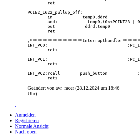
        ret                

PCIE2_1622_pullup_off:

        in            temp0,ddrd

        andi            temp0,(0<<PCINT23 | 0
        out            ddrd,temp0

        ret    

;*********************Interrupthandler*******
INT_PC0:                                ;PC_I
        reti

INT_PC1:                                ;PC_I
        reti

INT_PC2:rcall        push_button            ;
        reti
Geändert von avr_racer (28.12.2024 um
18:46
Uhr)
Anmelden
Registrieren
Normale Ansicht
Nach oben