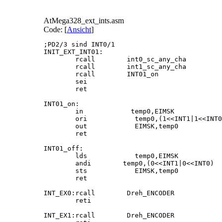
AtMega328_ext_ints.asm
Code: [
Ansicht
]
;PD2/3 sind INT0/1

INIT_EXT_INT01:

        rcall        int0_sc_any_cha         
        rcall        int1_sc_any_cha         
        rcall        INT01_on                
        sei                                  
        ret

INT01_on:

        in            temp0,EIMSK

        ori            temp0,(1<<INT1|1<<INT0
        out            EIMSK,temp0

        ret

INT01_off:

        lds            temp0,EIMSK

        andi        temp0,(0<<INT1|0<<INT0)  
        sts            EIMSK,temp0

        ret

INT_EX0:rcall        Dreh_ENCODER

        reti

INT_EX1:rcall        Dreh_ENCODER
