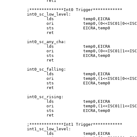
        reti

;**************Int0 Trigger************

int0_sc_low_level:

        lds            temp0,EICRA

        ori            temp0,(0<<ISC01|0<<ISC
        sts            EICRA,temp0

        ret

int0_sc_any_cha:

        lds            temp0,EICRA

        ori            temp0,(0<<ISC01|1<<ISC
        sts            EICRA,temp0

        ret

int0_sc_falling:

        lds            temp0,EICRA

        ori            temp0,(1<<ISC01|0<<ISC
        sts            EICRA,temp0

        ret

int0_sc_rising:

        lds            temp0,EICRA

        ori            temp0,(1<<ISC01|1<<ISC
        sts            EICRA,temp0

        ret

;**************Int1 Trigger************

int1_sc_low_level:

        lds            temp0,EICRA
