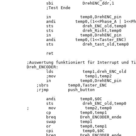
        sbi            DrehENC_ddr,1        

        ;Test Ende

        in            temp0,DrehENC_pin

        andi        temp0,(1<<Phase_A | 1<<Ph
        sts            dreh_ENC_old,temp0

        sts            dreh_Richt,temp0

        in            temp0,DrehENC_pin

        andi        temp0,(1<<Taster_ENC)

        sts            dreh_tast_old,temp0   
        ret

;Auswertung funktioniert für Interrupt und Ti
Dreh_ENCODER:

        lds            temp1,dreh_ENC_old

        ;mov            temp1,temp2          
        in            temp0,DrehENC_pin      
    ;sbrs        temp0,Taster_ENC            
    ;rjmp        push_button                 
        andi          temp0,$0C              
        sts            dreh_ENC_old,temp0

;        mov            temp2,temp0          
        cp            temp0,temp1            
        breq          Dreh_ENCODER_ende      
        swap          temp1                  
        or            temp0,temp1            
        cpi            temp0,$0C             
        breq          Dreh_ENCODER_ende
