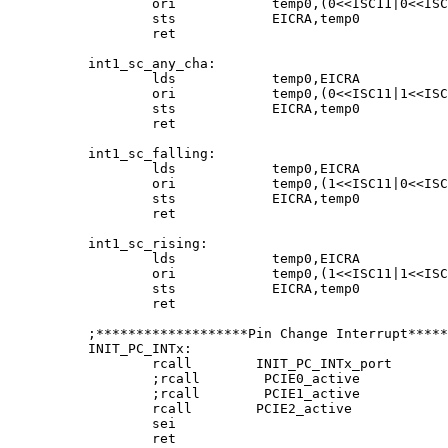
        ori            temp0,(0<<ISC11|0<<ISC
        sts            EICRA,temp0

        ret

int1_sc_any_cha:

        lds            temp0,EICRA

        ori            temp0,(0<<ISC11|1<<ISC
        sts            EICRA,temp0

        ret

int1_sc_falling:

        lds            temp0,EICRA

        ori            temp0,(1<<ISC11|0<<ISC
        sts            EICRA,temp0

        ret

int1_sc_rising:

        lds            temp0,EICRA

        ori            temp0,(1<<ISC11|1<<ISC
        sts            EICRA,temp0

        ret

;*******************Pin Change Interrupt*****
INIT_PC_INTx:

        rcall        INIT_PC_INTx_port       
        ;rcall        PCIE0_active

        ;rcall        PCIE1_active

        rcall        PCIE2_active

        sei

        ret
