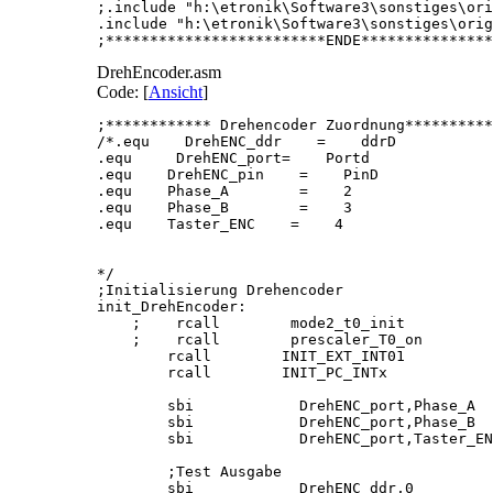
;.include "h:\etronik\Software3\sonstiges\ori
.include "h:\etronik\Software3\sonstiges\orig
;*************************ENDE***************
DrehEncoder.asm
Code: [
Ansicht
]
;************ Drehencoder Zuordnung**********
/*.equ    DrehENC_ddr    =    ddrD

.equ     DrehENC_port=    Portd

.equ    DrehENC_pin    =    PinD

.equ    Phase_A        =    2

.equ    Phase_B        =    3

.equ    Taster_ENC    =    4

*/

;Initialisierung Drehencoder

init_DrehEncoder:

    ;    rcall        mode2_t0_init          
    ;    rcall        prescaler_T0_on        
        rcall        INIT_EXT_INT01          
        rcall        INIT_PC_INTx            
        sbi            DrehENC_port,Phase_A

        sbi            DrehENC_port,Phase_B

        sbi            DrehENC_port,Taster_EN
        ;Test Ausgabe

        sbi            DrehENC_ddr,0
