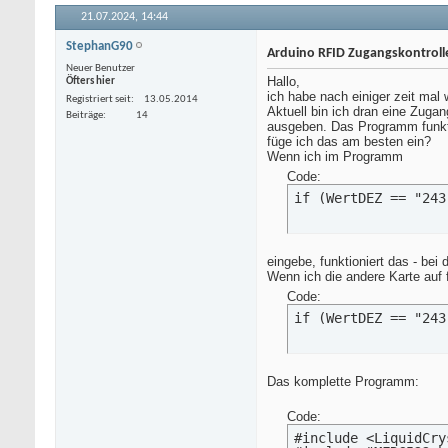
21.07.2024,
14:44
StephanG90
Arduino RFID Zugangskontroll
Neuer Benutzer
Hallo,
Öfters hier
ich habe nach einiger zeit mal
Registriert seit
13.05.2014
Aktuell bin ich dran eine Zuga
Beiträge
14
ausgeben. Das Programm funkti
füge ich das am besten ein?
Wenn ich im Programm
Code:
if (WertDEZ == "243
eingebe, funktioniert das - be
Wenn ich die andere Karte auf 
Code:
if (WertDEZ == "243
Das komplette Programm:
Code:
#include <LiquidCry