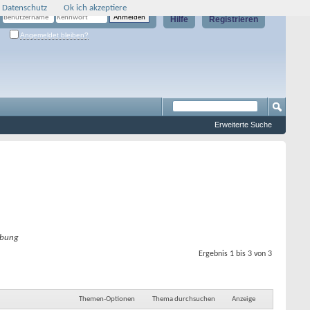
 Datenschutz
Ok ich akzeptiere
Hilfe
Registrieren
Angemeldet bleiben?
Erweiterte Suche
bung
Ergebnis 1 bis 3 von 3
Themen-Optionen
Thema durchsuchen
Anzeige