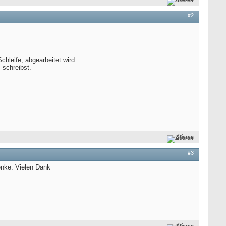
#2
Schleife, abgearbeitet wird.
 schreibst.
Zitieren
#3
enke. Vielen Dank