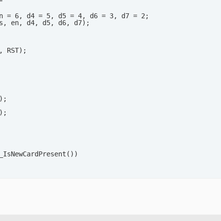


n = 6, d4 = 5, d5 = 4, d6 = 3, d7 = 2;

s, en, d4, d5, d6, d7);

, RST);

;

;

_IsNewCardPresent())

_ReadCardSerial())

arte entdeckt!");
