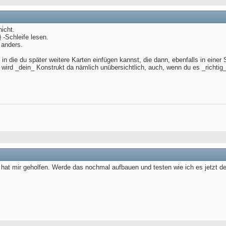
i < mfrc522.uid.size; i++)

EZ + String(mfrc522.uid.uidByte[i], DEC) + " ";

nicht.
} -Schleife lesen.
ezimalwert: " + WertDEZ);

 anders.
43 142 107 1"; "52 88 17 60") 

 in die du später weitere Karten einfügen kannst, die dann, ebenfalls in einer 
 wird _dein_ Konstrukt da nämlich unübersichtlich, auch, wenn du es _richtig_
0);

g");

0);

 Zugang");

 hat mir geholfen. Werde das nochmal aufbauen und testen wie ich es jetzt d