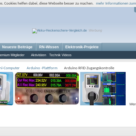
s. Cookies helfen dabei, diese Webseite besser zu machen.
mehr Informationen zum
Werbung
Neueste Beiträge
RN-Wissen
Elektronik-Projekte
emium Mitglieder
Aktivitäten
Technik Videos
ini-Computer
Arduino -Plattform
Arduino RFID Zugangskontrolle
Wer