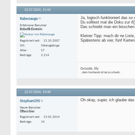
  for (byte i = 0; 
  {

    WertDEZ = WertD
22.07.2024,
15:43
  }

Ja, logisch funktioniert das so 
  WertDEZ.trim();

Rabenauge
Du solltest mal die Doku zur if{
  Serial.println("D
Erfahrener Benutzer
Das schreibt man ein bisschen
Robotik Einstein
  if (WertDEZ == "2
  {

Kleiner Tipp: mach dir ne Liste,
    lcd.clear();

Spätestens ab vier, fünf Karten
Registriert seit
13.10.2007
    lcd.setCursor(0,
Ort
Osterzgebirge
    lcd.print("Zugan
Alter
57
  }

Beiträge
2.214
  else 

  {

    lcd.clear();

Grüssle, Sly
    lcd.setCursor(0,
..dem Inschenör ist nix zu schwör..
    lcd.print("kein
  }

  delay(1000);

22.07.2024,
19:40
}
Oh okay, super, ich glaube das
StephanG90
Neuer Benutzer
Öfters hier
Registriert seit
13.05.2014
Beiträge
14