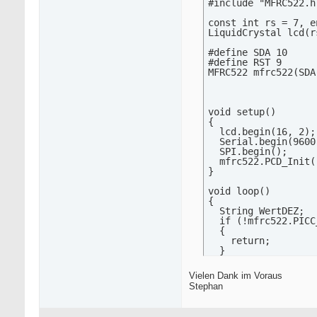
#include "MFRC522.h"
const int rs = 7, e
LiquidCrystal lcd(r
#define SDA 10

#define RST 9

MFRC522 mfrc522(SDA
void setup()

{

  lcd.begin(16, 2);

  Serial.begin(9600)
  SPI.begin();

  mfrc522.PCD_Init()
}

void loop()

{

  String WertDEZ;

  if (!mfrc522.PICC
  {

    return;

  }

  if (!mfrc522.PICC
  {

Vielen Dank im Voraus
    return;

Stephan
  }

  Serial.println("K