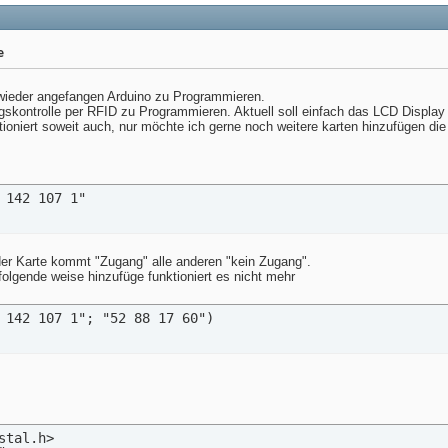
e
 wieder angefangen Arduino zu Programmieren.
ngskontrolle per RFID zu Programmieren. Aktuell soll einfach das LCD Displa
oniert soweit auch, nur möchte ich gerne noch weitere karten hinzufügen 
 142 107 1"
i der Karte kommt "Zugang" alle anderen "kein Zugang".
folgende weise hinzufüge funktioniert es nicht mehr
 142 107 1"; "52 88 17 60")
stal.h>
