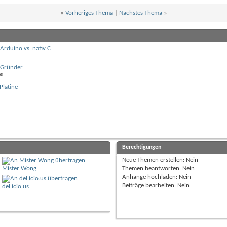
«
Vorheriges Thema
|
Nächstes Thema
»
rduino vs. nativ C
r Gründer
es
latine
Berechtigungen
Neue Themen erstellen:
Nein
Mister Wong
Themen beantworten:
Nein
Anhänge hochladen:
Nein
Beiträge bearbeiten:
Nein
del.icio.us