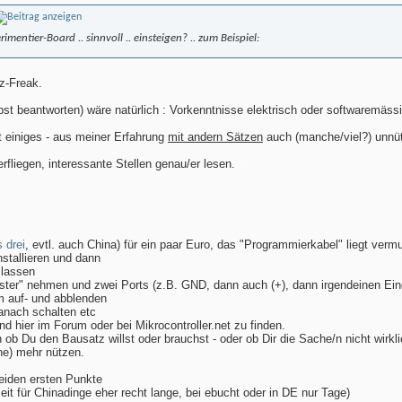
entier-Board .. sinnvoll .. einsteigen? .. zum Beispiel:
z-Freak.
st beantworten) wäre natürlich : Vorkenntnisse elektrisch oder softwaremässi
lt einiges - aus meiner Erfahrung
mit andern Sätzen
auch (manche/viel?) unnütz
fliegen, interessante Stellen genau/er lesen.
...
s drei
, evtl. auch China) für ein paar Euro, das "Programmierkabel" liegt ver
nstallieren und dann
 lassen
aster" nehmen und zwei Ports (z.B. GND, dann auch (+), dann irgendeinen Ei
m auf- und abblenden
anach schalten etc
d hier im Forum oder bei Mikrocontroller.net zu finden.
 Du den Bausatz willst oder brauchst - oder ob Dir die Sache/n nicht wirklich
che) mehr nützen.
beiden ersten Punkte
zeit für Chinadinge eher recht lange, bei ebucht oder in DE nur Tage)