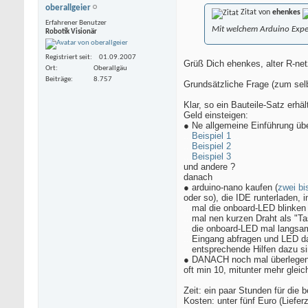
oberallgeier
Zitat von
ehenkes
Erfahrener Benutzer
Mit welchem Arduino Experim
Robotik Visionär
Registriert seit
01.09.2007
Grüß Dich ehenkes, alter R-net
Ort
Oberallgäu
Beiträge
8.757
Grundsätzliche Frage (zum selb
Klar, so ein Bauteile-Satz erhä
Geld einsteigen:
● Ne allgemeine Einführung über
...
Beispiel 1
...
...
Beispiel 2
...
Beispiel 3
und andere ?
danach
● arduino-nano kaufen (
zwei bi
oder so), die IDE runterladen, i
...
mal die onboard-LED blinken
...
mal nen kurzen Draht als "T
...
die onboard-LED mal langsa
...
Eingang abfragen und LED d
...
entsprechende Hilfen dazu sin
● DANACH noch mal überlegen ob
oft min 10, mitunter mehr glei
Zeit: ein paar Stunden für die 
Kosten: unter fünf Euro (Liefer