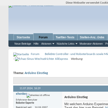
Diese Webseite verwendet Cookie
Startseite
Forum
Tueftler-Tests
Stellen-Anz. /Jobs
Neue Beiträge
Hilfe
Aktionen
Nützliche Links
Moderator-Aktionen
Pr
Forum
Beliebte Controller- und Roboterboards sowie M
-
Werbung
Thema:
Arduino Einstieg
11.07.2024,
16:29
ehenkes
Arduino Einstieg
Erfahrener Benutzer
Roboter Experte
Mit welchem Arduino Experimen
Taugt das hier zum Beispiel:
h
Registriert seit
14.04.2007