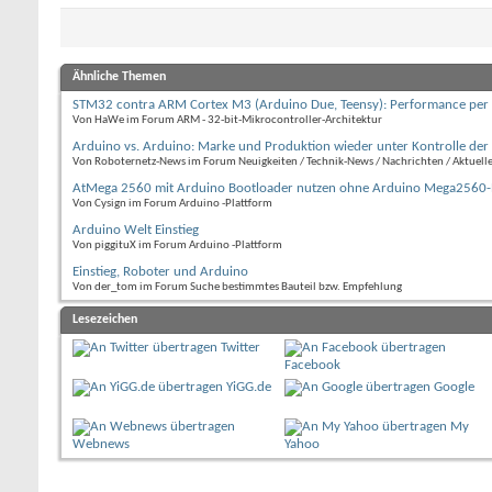
Ähnliche Themen
STM32 contra ARM Cortex M3 (Arduino Due, Teensy): Performance per A
Von HaWe im Forum ARM - 32-bit-Mikrocontroller-Architektur
Arduino vs. Arduino: Marke und Produktion wieder unter Kontrolle de
Von Roboternetz-News im Forum Neuigkeiten / Technik-News / Nachrichten / Aktuell
AtMega 2560 mit Arduino Bootloader nutzen ohne Arduino Mega2560-P
Von Cysign im Forum Arduino -Plattform
Arduino Welt Einstieg
Von piggituX im Forum Arduino -Plattform
Einstieg, Roboter und Arduino
Von der_tom im Forum Suche bestimmtes Bauteil bzw. Empfehlung
Lesezeichen
Twitter
Facebook
YiGG.de
Google
My
Webnews
Yahoo