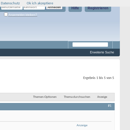
 Datenschutz
Ok ich akzeptiere
Hilfe
Registrieren
Angemeldet bleiben?
Erweiterte Suche
Ergebnis 1 bis 5 von 5
Themen-Optionen
Thema durchsuchen
Anzeige
#1
Anzeige