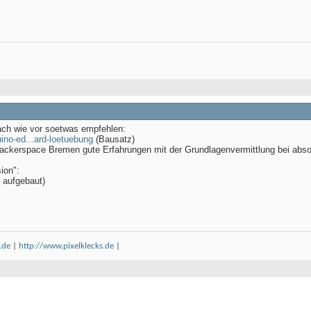
ach wie vor soetwas empfehlen:
ino-ed...ard-loetuebung
(Bausatz)
 Hackerspace Bremen gute Erfahrungen mit der Grundlagenvermittlung bei abs
ion":
g aufgebaut)
.de
|
http://www.pixelklecks.de
|