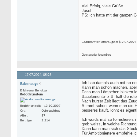
Viel Erfolg, viele Grüße
Josef
PS: ich hatte mit der ganzen Co
Geändert von oberallgeier (12.07.202
Ciao sagt der JoeamBerg
17.07.2024,
05:23
Ich hab damals auch mit so n
Rabenauge
Kann man schon machen, aber i
Erfahrener Benutzer
Dass man Lämpchen blinken lass
Robotik Einstein
Bauelemente- z.B. halt die rot
Nach kurzer Zeit liegt das Zeu
Stimmt schon: wenn man die Ei
Registriert seit
13.10.2007
besseres kauft, lohnt es eigentl
Ort
Osterzgebirge
Alter
57
Ich würds mal so formulieren: 
Beiträge
2.214
grob weiss, in welche Richtung
Dann kann man sich das Steckb
Für Ambitioniertere empfehle 