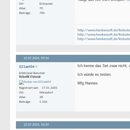
Ort
Einhausen
Alter
70
Beiträge
700
http://www.henkessoft.de/Robote
http://www.henkessoft.de/Robote
http://www.henkessoft.de/Robot
12.07.2024,
09:14
Ich kenne das Set zwar nicht, 
021aet04
Erfahrener Benutzer
Ich würde es testen.
Robotik Visionär
Mfg Hannes
Registriert seit
17.01.2005
Ort
Niklasdorf
Alter
38
Beiträge
5.106
12.07.2024,
10:19