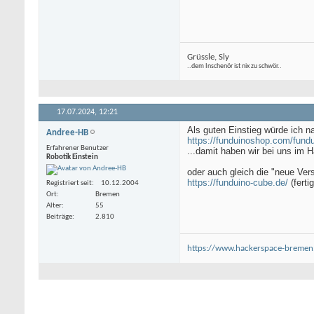
Grüssle, Sly
..dem Inschenör ist nix zu schwör..
17.07.2024,
12:21
Als guten Einstieg würde ich n
Andree-HB
https://funduinoshop.com/fundu
Erfahrener Benutzer
...damit haben wir bei uns im
Robotik Einstein
oder auch gleich die "neue Vers
https://funduino-cube.de/
(ferti
Registriert seit
10.12.2004
Ort
Bremen
Alter
55
Beiträge
2.810
https://www.hackerspace-bremen