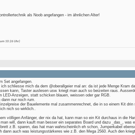
ntrollertechnik als Noob angefangen - im ähnlichen Alter!
4 um
10:26
Uhr)
em Set angefangen.
ch schliesse mich da dem @oberallgeier mal an: da ist jede Menge Kram dab
en kann, Taster auslesen usw. kriegt man auch so beizeiten raus. Ausserdem
en LED-Anzeigen, statt schicken blauen, weissen oder gar RGB.
g dann nur noch rum.
nzelpreise der Bauelemente mal zusammenrechnet, die in so einem Kit drin 
ich nich so wirklich..
nem völligen Anfänger, der nix da hat, kann man so ein Kit durchaus in die
 man will, dann kauft man besser ein separates Board und dazu _das_, was ein
rett z.B. sparen, das hat man wahrscheinlich eh schon, Jumperkabel ebens
ich dann auch was leistungsstärkeres wie z.B. den Mega 2560. Auch den krieg