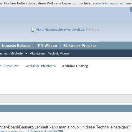
s. Cookies helfen dabei, diese Webseite besser zu machen.
mehr Informationen zum
Werbung
Neueste Beiträge
RN-Wissen
Elektronik-Projekte
emium Mitglieder
Aktivitäten
Technik Videos
ini-Computer
Arduino -Plattform
Arduino Einstieg
tier-Board/Bausatz/Lernheft kann man sinnvoll in diese Technik einsteigen?
ttps://www.ebay.de/itm/226156435289