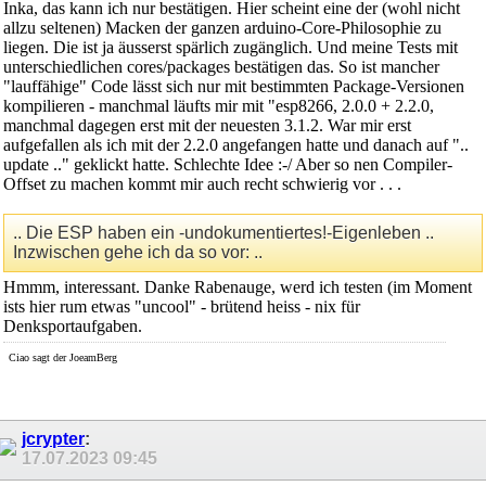
    Serial.println(WiFi.macAddress());

Inka, das kann ich nur bestätigen. Hier scheint eine der (wohl nicht
    delay( 1000);

allzu seltenen) Macken der ganzen arduino-Core-Philosophie zu
    Serial.print("\r");

liegen. Die ist ja äusserst spärlich zugänglich. Und meine Tests mit
    Serial.print("MAC: ");

unterschiedlichen cores/packages bestätigen das. So ist mancher
    Serial.println(WiFi.macAddress());

    delay( 1000);

"lauffähige" Code lässt sich nur mit bestimmten Package-Versionen
  }

kompilieren - manchmal läufts mir mit "esp8266, 2.0.0 + 2.2.0,
void loop(){}

manchmal dagegen erst mit der neuesten 3.1.2. War mir erst
//  -   -   -   -   -   -   -
aufgefallen als ich mit der 2.2.0 angefangen hatte und danach auf "..
update .." geklickt hatte. Schlechte Idee :-/ Aber so nen Compiler-
Offset zu machen kommt mir auch recht schwierig vor . . .
.. Die ESP haben ein -undokumentiertes!-Eigenleben ..
Inzwischen gehe ich da so vor: ..
Hmmm, interessant. Danke Rabenauge, werd ich testen (im Moment
ists hier rum etwas "uncool" - brütend heiss - nix für
Denksportaufgaben.
Ciao sagt der JoeamBerg
jcrypter
:
17.07.2023
09:45