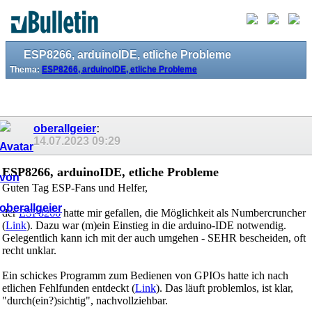
ESP8266, arduinoIDE, etliche Probleme
Thema:
ESP8266, arduinoIDE, etliche Probleme
oberallgeier
:
14.07.2023
09:29
ESP8266, arduinoIDE, etliche Probleme
Guten Tag ESP-Fans und Helfer,
der
ESP8266
hatte mir gefallen, die Möglichkeit als Numbercruncher
(
Link
). Dazu war (m)ein Einstieg in die arduino-IDE notwendig.
Gelegentlich kann ich mit der auch umgehen - SEHR bescheiden, oft
recht unklar.
Ein schickes Programm zum Bedienen von GPIOs hatte ich nach
etlichen Fehlfunden entdeckt (
Link
). Das läuft problemlos, ist klar,
"durch(ein?)sichtig", nachvollziehbar.