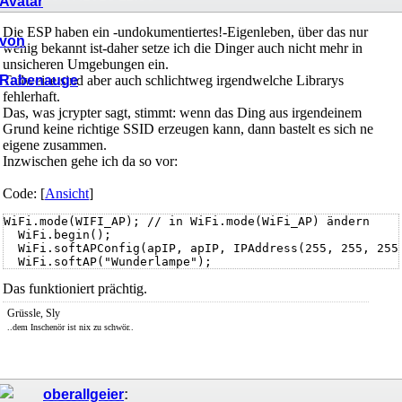
Die ESP haben ein -undokumentiertes!-Eigenleben, über das nur
wenig bekannt ist-daher setze ich die Dinger auch nicht mehr in
unsicheren Umgebungen ein.
Teilweise sind aber auch schlichtweg irgendwelche Librarys
fehlerhaft.
Das, was jcrypter sagt, stimmt: wenn das Ding aus irgendeinem
Grund keine richtige SSID erzeugen kann, dann bastelt es sich ne
eigene zusammen.
Inzwischen gehe ich da so vor:
Code: [
Ansicht
]
WiFi.mode(WIFI_AP); // in WiFi.mode(WiFi_AP) ändern

  WiFi.begin();

  WiFi.softAPConfig(apIP, apIP, IPAddress(255, 255, 255,
  WiFi.softAP("Wunderlampe");
Das funktioniert prächtig.
Grüssle, Sly
..dem Inschenör ist nix zu schwör..
oberallgeier
: