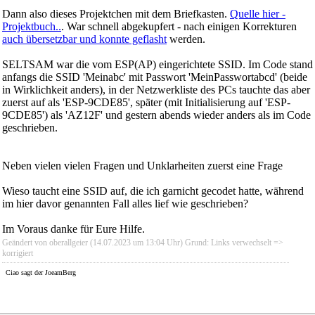
Dann also dieses Projektchen mit dem Briefkasten.
Quelle hier -
Projektbuch..
. War schnell abgekupfert - nach einigen Korrekturen
auch übersetzbar und konnte geflasht
werden.
SELTSAM war die vom ESP(AP) eingerichtete SSID. Im Code stand
anfangs die SSID 'Meinabc' mit Passwort 'MeinPasswortabcd' (beide
in Wirklichkeit anders), in der Netzwerkliste des PCs tauchte das aber
zuerst auf als 'ESP-9CDE85', später (mit Initialisierung auf 'ESP-
9CDE85') als 'AZ12F' und gestern abends wieder anders als im Code
geschrieben.
Neben vielen vielen Fragen und Unklarheiten zuerst eine Frage
Wieso taucht eine SSID auf, die ich garnicht gecodet hatte, während
im hier davor genannten Fall alles lief wie geschrieben?
Im Voraus danke für Eure Hilfe.
Geändert von oberallgeier (14.07.2023 um
13:04
Uhr)
Grund:
Links verwechselt =>
korrigiert
Ciao sagt der JoeamBerg