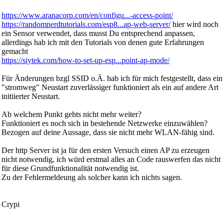
3ffffee0:  4022aa81 00000001 3ffee5e0 026e12e7  

3ffffef0:  00000001 3fffdad0 3ffefd20 00000030  

https://www.aranacorp.com/en/configu...-access-point/
3fffff00:  4022bce5 402118ed 3ffede70 40213ba4  

https://randomnerdtutorials.com/esp8...ap-web-server/
hier wird noch
3fffff10:  3fff0f4c 3ffef234 3fff0f4c 40213bae  

3fffff20:  3ffede70 00000000 0000000d 3ffe9214  

ein Sensor verwendet, dass musst Du entsprechend anpassen,
3fffff30:  4021196b 3ffede70 00000000 4022900e  

allerdings hab ich mit den Tutorials von denen gute Erfahrungen
3fffff40:  4021173b 3ffede88 3ffee5e0 026ebc26  

gemacht
3fffff50:  00000000 3ffede88 3ffee5e0 026ebc26  

https://siytek.com/how-to-set-up-esp...point-ap-mode/
3fffff60:  40211be4 00c27d38 3ffee5b8 3ffee5e0  

3fffff70:  4021c239 3ffede88 3ffee5e0 026eafdb  

3fffff80:  4021c27e 3fffdab0 00000000 3fffdcb0  

Für Änderungen bzgl SSID o.Ä. hab ich für mich festgestellt, dass ein
3fffff90:  3ffee608 3fffdad0 3ffefd20 40205cab  

"stromweg" Neustart zuverlässiger funktioniert als ein auf andere Art
3fffffa0:  40000f49 40000f49 3fffdab0 40000f49  

initiierter Neustart.
<<<stack<<<

Ab welchem Punkt gehts nicht mehr weiter?
 ets Jan  8 2013,rst cause:2, boot mode:(3,6)

Funktioniert es noch sich in bestehende Netzwerke einzuwählen?
load 0x4010f000, len 1264, room 16 

Bezogen auf deine Aussage, dass sie nicht mehr WLAN-fähig sind.
tail 0

chksum 0x0f

Der http Server ist ja für den ersten Versuch einen AP zu erzeugen
csum 0x0f

nicht notwendig, ich würd erstmal alles an Code rauswerfen das nicht
~ldHTTP server started
für diese Grundfunktionalität notwendig ist.
Zu der Fehlermeldeung als solcher kann ich nichts sagen.
Crypi