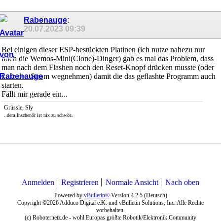
Rabenauge
:
20.07.2023
09:39
Bei einigen dieser ESP-bestückten Platinen (ich nutze nahezu nur
noch die Wemos-Mini(Clone)-Dinger) gab es mal das Problem, dass
man nach dem Flashen noch den Reset-Knopf drücken musste (oder
kurz den Strom wegnehmen) damit die das geflashte Programm auch
starten.
Fällt mir gerade ein...
Grüssle, Sly
..dem Inschenör ist nix zu schwör..
Anmelden
Registrieren
Normale Ansicht
Nach oben
Powered by
vBulletin®
Version 4.2.5 (Deutsch)
Copyright ©2026 Adduco Digital e.K. und vBulletin Solutions, Inc. Alle Rechte
vorbehalten.
(c) Roboternetz.de - wohl Europas größte Robotik/Elektronik Community