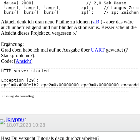
 delay( 2000);                    // 2,0 Sek Pause

 lang(); lang(); lang();        zp();    // Langes Zeich
 kurz(); kurz(); kurz();        zp();    // zp: Zeichenp
 lang(); lang(); lang();

Aktuell denk ich dran neue Platine zu klonen (
z.B.
) - aber das wäre
 }
auch unbefriedigend und nur blinder Aktionismus. Besser scheint die
Absicht dieses Projekt zu vergessen :-/
Ergänzung:
Grad eben habe ich mal auf ne Ausgabe über
UART
gewartet (?
Stackprobleme?):
Code: [
Ansicht
]
HTTP server started

Exception (29):

epc1=0x4000e1b2 epc2=0x00000000 epc3=0x00000000 excvaddr
ctx: sys 

Ciao sagt der JoeamBerg
sp: 3ffffce0 end: 3fffffb0 offset: 01a0

>>>stack>>>

3ffffe80:  3fff0f4c 0000002c 00000000 401004f4  

3ffffe90:  40213be6 40213ba4 00000000 40106dd4  

jcrypter
:
3ffffea0:  60000600 00000000 000002e1 40213c27  

18.07.2023
10:28
3ffffeb0:  00000001 00001388 3ff20200 ffffffff  

3ffffec0:  402317e7 ffffffc4 4022aa6a 00000001  

3ffffed0:  4022ecce 00000001 3ffee5e0 00000064  

Hast Du versucht Tutorials dazu durchzuarbeiten?