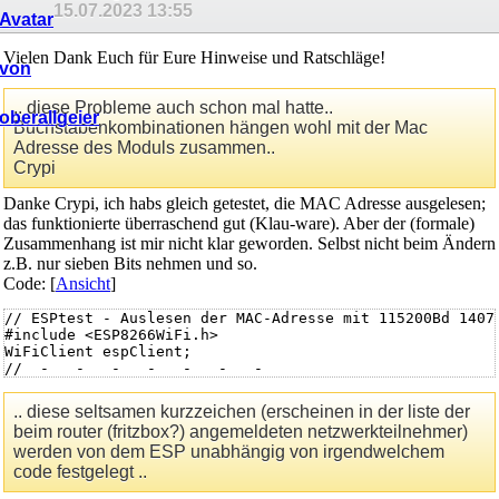
15.07.2023
13:55
Vielen Dank Euch für Eure Hinweise und Ratschläge!
.. diese Probleme auch schon mal hatte..
Buchstabenkombinationen hängen wohl mit der Mac
Adresse des Moduls zusammen..
Crypi
Danke Crypi, ich habs gleich getestet, die MAC Adresse ausgelesen;
das funktionierte überraschend gut (Klau-ware). Aber der (formale)
Zusammenhang ist mir nicht klar geworden. Selbst nicht beim Ändern
z.B. nur sieben Bits nehmen und so.
Code: [
Ansicht
]
// ESPtest - Auslesen der MAC-Adresse mit 115200Bd 14072
#include <ESP8266WiFi.h>

WiFiClient espClient;

//  -   -   -   -   -   -   -

  void setup()

  {

.. diese seltsamen kurzzeichen (erscheinen in der liste der
    Serial.begin(115200);

beim router (fritzbox?) angemeldeten netzwerkteilnehmer)
    delay(  500);

werden von dem ESP unabhängig von irgendwelchem
//  -   -   -

    Serial.println();

code festgelegt ..
    Serial.print("MAC: ");
