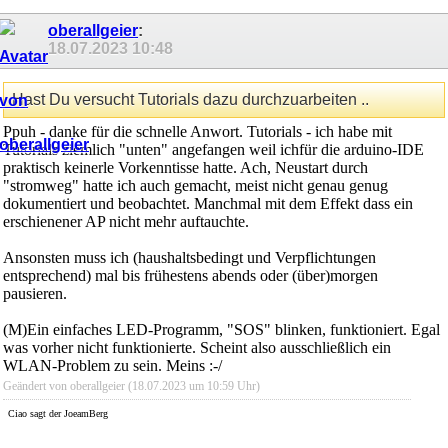
oberallgeier
:
18.07.2023
10:48
Hast Du versucht Tutorials dazu durchzuarbeiten ..
Ppuh - danke für die schnelle Anwort. Tutorials - ich habe mit
Tutorials ziemlich "unten" angefangen weil ichfür die arduino-IDE
praktisch keinerle Vorkenntisse hatte. Ach, Neustart durch
"stromweg" hatte ich auch gemacht, meist nicht genau genug
dokumentiert und beobachtet. Manchmal mit dem Effekt dass ein
erschienener AP nicht mehr auftauchte.
Ansonsten muss ich (haushaltsbedingt und Verpflichtungen
entsprechend) mal bis frühestens abends oder (über)morgen
pausieren.
(M)Ein einfaches LED-Programm, "SOS" blinken, funktioniert. Egal
was vorher nicht funktionierte. Scheint also ausschließlich ein
WLAN-Problem zu sein. Meins :-/
Geändert von oberallgeier (18.07.2023 um
10:59
Uhr)
Ciao sagt der JoeamBerg