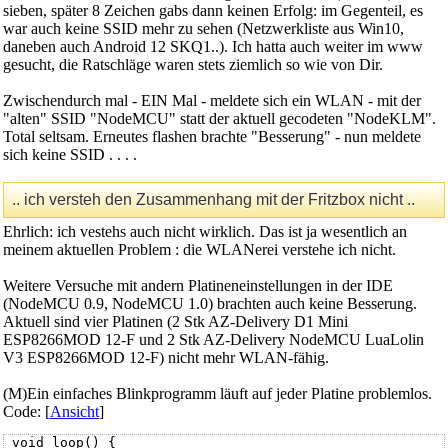
sieben, später 8 Zeichen gabs dann keinen Erfolg: im Gegenteil, es
war auch keine SSID mehr zu sehen (Netzwerkliste aus Win10,
daneben auch Android 12 SKQ1..). Ich hatta auch weiter im www
gesucht, die Ratschläge waren stets ziemlich so wie von Dir.
Zwischendurch mal - EIN Mal - meldete sich ein WLAN - mit der
"alten" SSID "NodeMCU" statt der aktuell gecodeten "NodeKLM".
Total seltsam. Erneutes flashen brachte "Besserung" - nun meldete
sich keine SSID . . . .
.. ich versteh den Zusammenhang mit der Fritzbox nicht ..
Ehrlich: ich vestehs auch nicht wirklich. Das ist ja wesentlich an
meinem aktuellen Problem : die WLANerei verstehe ich nicht.
Weitere Versuche mit andern Platineneinstellungen in der IDE
(NodeMCU 0.9, NodeMCU 1.0) brachten auch keine Besserung.
Aktuell sind vier Platinen (2 Stk AZ-Delivery D1 Mini
ESP8266MOD 12-F und 2 Stk AZ-Delivery NodeMCU LuaLolin
V3 ESP8266MOD 12-F) nicht mehr WLAN-fähig.
(M)Ein einfaches Blinkprogramm läuft auf jeder Platine problemlos.
Code: [
Ansicht
]
 void loop() {
