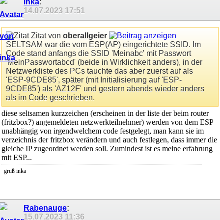
inka
:
14.07.2023
17:51
Zitat von
oberallgeier
SELTSAM war die vom ESP(AP) eingerichtete SSID. Im
Code stand anfangs die SSID 'Meinabc' mit Passwort
'MeinPasswortabcd' (beide in Wirklichkeit anders), in der
Netzwerkliste des PCs tauchte das aber zuerst auf als
'ESP-9CDE85', später (mit Initialisierung auf 'ESP-
9CDE85') als 'AZ12F' und gestern abends wieder anders
als im Code geschrieben.
diese seltsamen kurzzeichen (erscheinen in der liste der beim router
(fritzbox?) angemeldeten netzwerkteilnehmer) werden von dem ESP
unabhängig von irgendwelchem code festgelegt, man kann sie im
verzeichnis der fritzbox verändern und auch festlegen, dass immer die
gleiche IP zugeordnet werden soll. Zumindest ist es meine erfahrung
mit ESP...
gruß inka
Rabenauge
:
15.07.2023
11:36