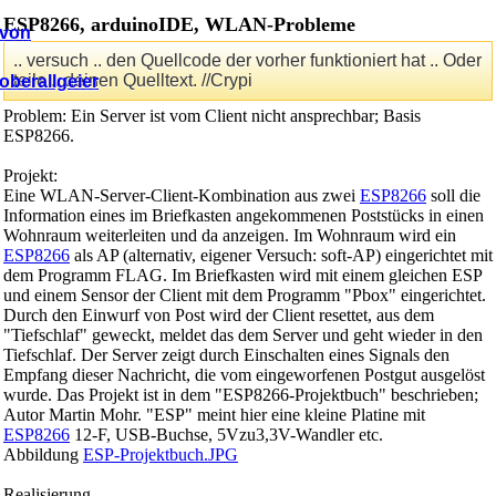
ESP8266, arduinoIDE, WLAN-Probleme
.. versuch .. den Quellcode der vorher funktioniert hat .. Oder
teile .. deinen Quelltext. //Crypi
Problem: Ein Server ist vom Client nicht ansprechbar; Basis
ESP8266.
Projekt:
Eine WLAN-Server-Client-Kombination aus zwei
ESP8266
soll die
Information eines im Briefkasten angekommenen Poststücks in einen
Wohnraum weiterleiten und da anzeigen. Im Wohnraum wird ein
ESP8266
als AP (alternativ, eigener Versuch: soft-AP) eingerichtet mit
dem Programm FLAG. Im Briefkasten wird mit einem gleichen ESP
und einem Sensor der Client mit dem Programm "Pbox" eingerichtet.
Durch den Einwurf von Post wird der Client resettet, aus dem
"Tiefschlaf" geweckt, meldet das dem Server und geht wieder in den
Tiefschlaf. Der Server zeigt durch Einschalten eines Signals den
Empfang dieser Nachricht, die vom eingeworfenen Postgut ausgelöst
wurde. Das Projekt ist in dem "ESP8266-Projektbuch" beschrieben;
Autor Martin Mohr. "ESP" meint hier eine kleine Platine mit
ESP8266
12-F, USB-Buchse, 5Vzu3,3V-Wandler etc.
Abbildung
ESP-Projektbuch.JPG
Realisierung