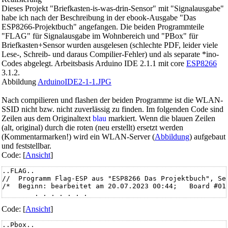
Dieses Projekt "Briefkasten-is-was-drin-Sensor" mit "Signalausgabe"
habe ich nach der Beschreibung in der ebook-Ausgabe "Das
ESP8266-Projektbuch" angefangen. Die beiden Programmteile
"FLAG" für Signalausgabe im Wohnbereich und "PBox" für
Briefkasten+Sensor wurden ausgelesen (schlechte PDF, leider viele
Lese-, Schreib- und daraus Compilier-Fehler) und als separate *ino-
Codes abgelegt. Arbeitsbasis Arduino IDE 2.1.1 mit core
ESP8266
3.1.2.
Abbildung
ArduinoIDE2-1-1.JPG
Nach compilieren und flashen der beiden Programme ist die WLAN-
SSID nicht bzw. nicht zuverlässig zu finden. Im folgenden Code sind
Zeilen aus dem Originaltext
blau
markiert. Wenn die blauen Zeilen
(alt, original) durch die roten (neu erstellt) ersetzt werden
(Kommentarmarken!) wird ein WLAN-Server (
Abbildung
) aufgebaut
und feststellbar.
Code: [
Ansicht
]
..FLAG..

//  Programm Flag-ESP aus "ESP8266 Das Projektbuch", Sei
/*  Beginn: bearbeitet am 20.07.2023 00:44;   Board #01,
        . . . . . . .

Aktuell bearbeitet 27 07 2023 13h30   übernommen aus D:\
Code: [
Ansicht
]
  #include <ESP8266WiFi.h>

  #include <ESP8266WebServer.h>

..Pbox..
