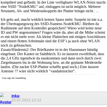
kompiliert und geflasht. In der Liste verfügbarer WLAN-Netze taucht
eine SSID "NodeKMU" auf, einloggen ist nicht möglich. Mehrere
Neustarts, Ab- und Wiederankoppeln der Platine bringts nicht . . .
Ich gebs auf, macht wirklich keinen Spass mehr. Suspekt ist mir u.a.
der Übertragungsweg des SSID-Namens NodeKMU. Bleiben da
Rudimente auf dem Kontroller gespeichert? Wieso wird keine neue
ID und PW angenommen? Fragen wäre da, aber all die Mühe scheint
es mir nicht mehr wert. Als kleine Platinchen mit einigen Anschlüssen
und einem flotten Arbeitstakt sind die ESP´s ja auch ohne WLAN
noch zu gebrauchen.
Zusatz/Hindernis2: Der Briefkasten ist in der Hausmauer bündig
eingebaut. Der Kasten ist Stahlblech. Es ist äusserst zweifelhaft, dass
die 2,4 GHz irgendwie da rauskommen und dann noch durch zwei
Ziegelmauern bis in die Wohnung bzw. an die geplante Meldestelle
laufen. (Die nackte ESP-Platine schaffts grad noch.) Eine äussere
Antenne ?? wäre nicht wirklich "vandalensicher".
Ciao sagt der JoeamBerg
inka
:
22.07.2023
12:12