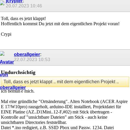
jcrypter
:
20.07.2023
10:46
Toll, dass es jetzt klappt!
Hoffentlich kommst Du jetzt mit dem eigentlichen Projekt voran!
Crypi
oberallgeier
:
22.07.2023
10:53
Undurchsichtig
Toll, dass es jetzt klappt .. mit dem eigentlichen Projekt ..
Ich bemüh
e mich.
t
Mal eine gründliche "Ortsänderung". Alten Notebook (ACER Aspire
E 17/W10pro) rausgeholt, arduino-IDE installiert, Projektdatei für
EINE Platine (AZ..D1Mini..12-F,#02) mit Stick übertragen -
Kontrolle auf "unsichtbare Dateien" am Stick - auch keine
unsichtbaren Directories feststellbar.
Datei *.ino redigiert, z.B. SSID Pbox und Passw. 1234. Datei