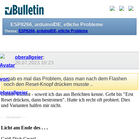
ESP8266, arduinoIDE, etliche Probleme
Thema:
ESP8266, arduinoIDE, etliche Probleme
oberallgeier
:
20.07.2023
10:23
.. gab es mal das Problem, dass man nach dem Flashen
noch den Reset-Knopf drücken musste ..
Danke. Stimmt - soweit ich das aus Berichten kenne. Geht bis "Erst
Reset drücken, dann bestromen". Hatte ich recht oft probiert. Dies
und Varianten halfen mir nicht.
- - - Aktualisiert - - -
Licht am Ende des . . .
Grüß Dich Crypi!