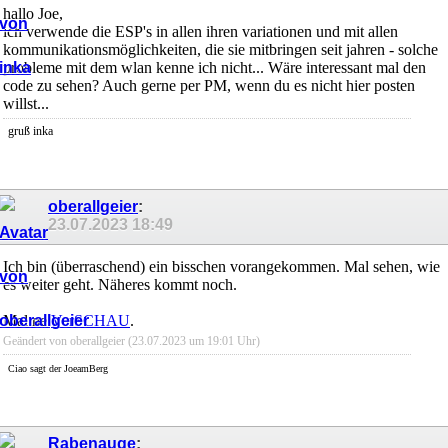
hallo Joe,
ich verwende die ESP's in allen ihren variationen und mit allen
kommunikationsmöglichkeiten, die sie mitbringen seit jahren - solche
probleme mit dem wlan kenne ich nicht... Wäre interessant mal den
code zu sehen? Auch gerne per PM, wenn du es nicht hier posten
willst...
gruß inka
oberallgeier
:
23.07.2023
18:49
Ich bin (überraschend) ein bisschen vorangekommen. Mal sehen, wie
es weiter geht. Näheres kommt noch.
Mal ne
VorSCHAU
.
Geändert von oberallgeier (23.07.2023 um
19:01
Uhr)
Ciao sagt der JoeamBerg
Rabenauge
: