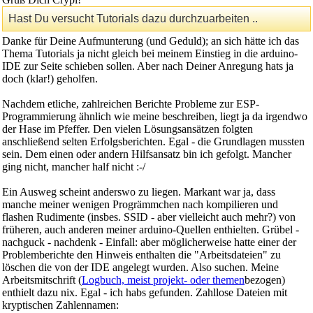
Hast Du versucht Tutorials dazu durchzuarbeiten ..
Danke für Deine Aufmunterung (und Geduld); an sich hätte ich das
Thema Tutorials ja nicht gleich bei meinem Einstieg in die arduino-
IDE zur Seite schieben sollen. Aber nach Deiner Anregung hats ja
doch (klar!) geholfen.
Nachdem etliche, zahlreichen Berichte Probleme zur ESP-
Programmierung ähnlich wie meine beschreiben, liegt ja da irgendwo
der Hase im Pfeffer. Den vielen Lösungsansätzen folgten
anschließend selten Erfolgsberichten. Egal - die Grundlagen mussten
sein. Dem einen oder andern Hilfsansatz bin ich gefolgt. Mancher
ging nicht, mancher half nicht :-/
Ein Ausweg scheint anderswo zu liegen. Markant war ja, dass
manche meiner wenigen Progrämmchen nach kompilieren und
flashen Rudimente (insbes. SSID - aber vielleicht auch mehr?) von
früheren, auch anderen meiner arduino-Quellen enthielten. Grübel -
nachguck - nachdenk - Einfall: aber möglicherweise hatte einer der
Problemberichte den Hinweis enthalten die "Arbeitsdateien" zu
löschen die von der IDE angelegt wurden. Also suchen. Meine
Arbeitsmitschrift (
Logbuch, meist projekt- oder themen
bezogen)
enthielt dazu nix. Egal - ich habs gefunden. Zahllose Dateien mit
kryptischen Zahlennamen: