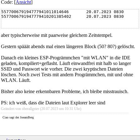
Code: [
Ansicht
]
557700679194777941011014646       20.07.2023 0830

5577006791947779410201385402      20.07.2023 0830
aber typischerweise mit paarweise gleichem Zeitstempel.
Gestern spääät abends mal einen längeren Block (50? 80?) gelöscht.
Danach ein kleines ESP-Progrämmchen "mit WLAN" in die IDE
geladen, kompiliert+geflasht. Läuft einwandfrei mit halb so langer
SSID und Passwort wie vorher. Die zwei kryptischen Dateien
löschen. Noch zwei Tests mit andern Progrämmchen, mit und ohne
WLAN. Läuft.
Bisher also keine erkennbaren Probleme, ich bleibe misstrauisch.
PS: ich weiß, dass die Dateien laut Explorer leer sind
Geändert von oberallgeier (20.07.2023 um
10:31
Uhr)
Ciao sagt der JoeamBerg