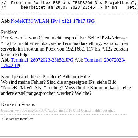
  const char* ssid      = "NodeKTM";             //  Emp
//  Programm Postbox-ESP aus "ESP8266 Das Projektbuch", 
//##  const char* pass      = "12345678";         //

/*      bearbeitet am 20.07.2023 23:46 => hh:mm    setup
        . . . .

//  / / / / / / Neue/geänderte Deklrarationen etc

aktuell bearbeitet 27 07 2023 11:04   Code für Pbox aus 
Abb
  const char* password = "12345678";          //Enter Pa
NodeKTM-WLAN-IPv4-x121-17h17.JPG
                   27 07 2023 11h30   >> geändert nur ss
  IPAddress local_ip(192,168,1,119);

                   27 07 2023 14h00   >> und geändert: d
//  \ \ \ \ \ \ Neue/geänderte Deklarationen etc

                /               /               /       
Problem:
  #include <ESP8266WiFi.h>

Der Server ist vom Client nicht ansprechbar. Seine IPv4-Adresse
  IPAddress      ip(192,168,1,120);

*.121 ist nicht erreichbar, siehe Terminaldarstellung. Variation der
  IPAddress gateway(192,168,1,1);              // 22072
  const char* ssid      = "NodeKTM";          // Dies hi
serverIp im Programm Pbox von 192,168,1,117 bis *.122 zeigten
  IPAddress subnet(255,255,255,0);

  const char* pass      = "12345678";         //

                                                        
keinen Erfolg.
  String inString;

//##  const char* serverIp  = "192,168,1,119";     // wi
Abb
Terminal_28072023-23h52.JPG
Abb
Terminal_29072023-
  ESP8266WebServer server(80);

  const char* serverIp  = "192,168,1,122";     // 29.07.
17h42.JP
G
// --------------------------

                        // Versuche: 16h45: 117, 16h46 1
  int serverPort = 80;

Kennt jemand dieses Problem? Bitte um Hilfe.
  void handleRoot()

  WiFiClient client;

  {

// --------------------------

Wo sind meine Fehler? Sind die angezeigten IPs, siehe Bild
    server.send(200, "text/plain", "ESP Flag Server");

  void setup()

"NodeKTM-WLAN..", richtig? Muss für die Kommunikation eine
  }

  {

andere erstellt/angesprochen werden? Welche?
// --------------------------

    Serial.begin(115200);

  void handleFlag()

      delay( 1000);

Danke im Voraus
  {

    Serial.println("\r\n");                   // Anmelde
    server.send(200, "text/plain", "Flag is up");

Geändert von oberallgeier (30.07.2023 um
10:16
Uhr)
Grund:
Fehler beseitigt
    delay(1500);

    WiFi.begin (ssid, pass);                  //

  }

    while (WiFi.status() != WL_CONNECTED)

Ciao sagt der JoeamBerg
// -----------------------------------------------------
    {

  void setup()                             // ssid = "FL
      delay(  500);

  {                                 // Sequenz setup Sta
      Serial.print(".");

    Serial.begin(115200);

    }
