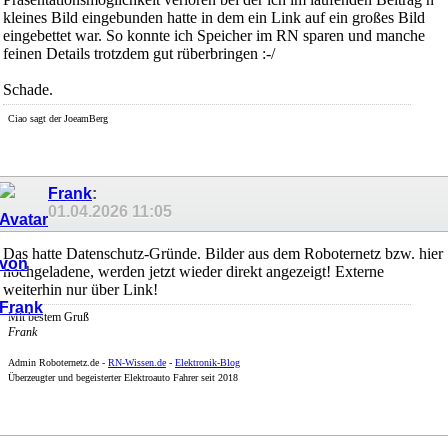
kleines Bild eingebunden hatte in dem ein Link auf ein großes Bild
eingebettet war. So konnte ich Speicher im RN sparen und manche
feinen Details trotzdem gut rüberbringen :-/
Schade.
Ciao sagt der JoeamBerg
Frank
:
01.04.2026
11:05
Das hatte Datenschutz-Gründe. Bilder aus dem Roboternetz bzw. hier
hochgeladene, werden jetzt wieder direkt angezeigt! Externe
weiterhin nur über Link!
Mit bestem Gruß
Frank
Admin
Roboternetz.de -
RN-Wissen.de
-
Elektronik-Blog
Überzeugter und begeisterter Elektroauto Fahrer seit 2018