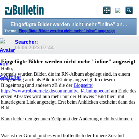
Eingefügte Bilder werden nicht mehr "inline" angezeigt
Thema:
Eingefügte Bilder werden nicht mehr "inline" angezeigt
Searcher
:
05.06.2023
07:44
Eingefügte Bilder werden nicht mehr "inline" angezeigt
Hallo,
vormals wurden Bilder, die im RN-Album abgelegt sind, in einem
Blogeintrag auch als Bild im Eintrag angezeigt. Im diesem
Blogeintrag (und anderen zB die der
Blogseite
)
https://www.roboternetz.de/community...l-Tuningbedarf
am Ende des
ersten Absatzes wird nun mehr nur der Hinweis "Bild hier" mit
hinterlegtem Link angezeigt. Erst beim Anklicken erscheint dann das
Bild.
Kann leider den genauen Zeitpunkt der Änderung nicht bestimmen.
Was ist der Grund
und es wird hoffentlich der frühere Zusatnd