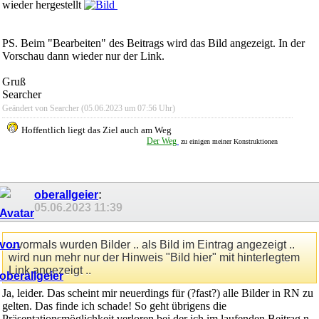
wieder hergestellt
PS. Beim "Bearbeiten" des Beitrags wird das Bild angezeigt. In der
Vorschau dann wieder nur der Link.
Gruß
Searcher
Geändert von Searcher (05.06.2023 um
07:56
Uhr)
Hoffentlich liegt das Ziel auch am Weg
...............
..............
..............
..............
........
.
Der Weg
zu einigen meiner Konstruktionen
oberallgeier
:
05.06.2023
11:39
.. vormals wurden Bilder .. als Bild im Eintrag angezeigt ..
wird nun mehr nur der Hinweis "Bild hier" mit hinterlegtem
Link angezeigt ..
Ja, leider. Das scheint mir neuerdings für (?fast?) alle Bilder in RN zu
gelten. Das finde ich schade! So geht übrigens die
Präsentationsmöglichkeit verloren bei der ich im laufenden Beitrag n