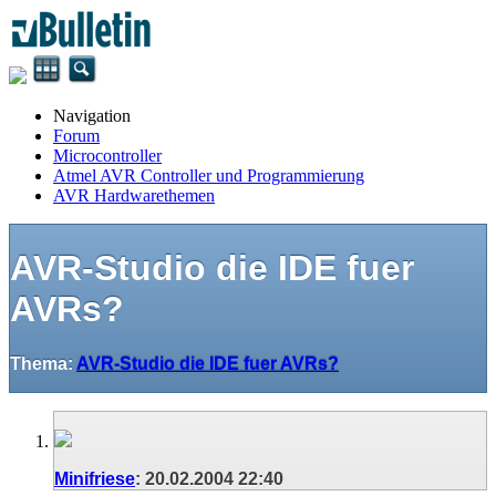
Navigation
Forum
Microcontroller
Atmel AVR Controller und Programmierung
AVR Hardwarethemen
AVR-Studio die IDE fuer
AVRs?
Thema:
AVR-Studio die IDE fuer AVRs?
Minifriese
:
20.02.2004
22:40