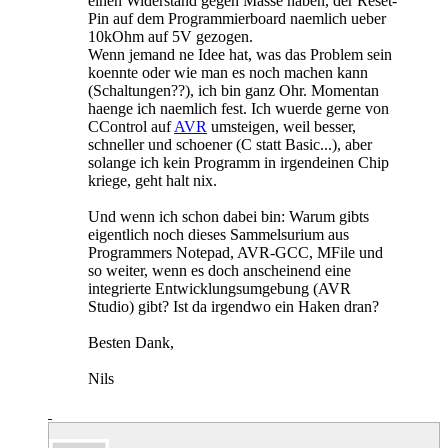
einen Widerstand gegen Masse haben, der Reset-
Pin auf dem Programmierboard naemlich ueber
10kOhm auf 5V gezogen.
Wenn jemand ne Idee hat, was das Problem sein
koennte oder wie man es noch machen kann
(Schaltungen??), ich bin ganz Ohr. Momentan
haenge ich naemlich fest. Ich wuerde gerne von
CControl auf
AVR
umsteigen, weil besser,
schneller und schoener (C statt Basic...), aber
solange ich kein Programm in irgendeinen Chip
kriege, geht halt nix.
Und wenn ich schon dabei bin: Warum gibts
eigentlich noch dieses Sammelsurium aus
Programmers Notepad, AVR-GCC, MFile und
so weiter, wenn es doch anscheinend eine
integrierte Entwicklungsumgebung (AVR
Studio) gibt? Ist da irgendwo ein Haken dran?
Besten Dank,
Nils