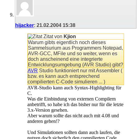
hijacker
:
21.02.2004
15:38
Zitat von
Kjion
Warum gibts eigentlich noch dieses
Sammelsurium aus Programmers Notepad,
AVR-GCC, MFile und so weiter, wenn es
doch anscheinend eine integrierte
Entwicklungsumgebung (AVR Studio) gibt?
AVR
Studio funktioniert nur mit Assembler (
bzw. es kann auch entsprechend
compilierten C-Code simulieren ... )
AVR-Studio kann auch Syntax-Highlighting für
C.
Was die Einbindung von externen Compilern
anbetrifft, so habe ich das bisher nur für die letzte
3.x-Version gesehen.
Aber warum sollte das nicht auch mit 4.08 und
anderen gehen!?
Und Simulationen sollten dann auch laufen, die
nutzen doch sicherlich den compilierten Code.