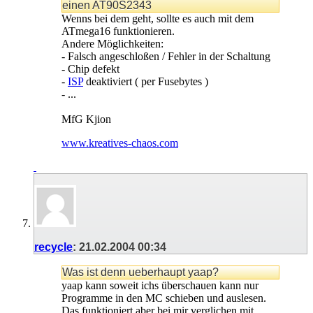
einen AT90S2343
Wenns bei dem geht, sollte es auch mit dem
ATmega16 funktionieren.
Andere Möglichkeiten:
- Falsch angeschloßen / Fehler in der Schaltung
- Chip defekt
-
ISP
deaktiviert ( per Fusebytes )
- ...
MfG Kjion
www.kreatives-chaos.com
recycle
:
21.02.2004
00:34
Was ist denn ueberhaupt yaap?
yaap kann soweit ichs überschauen kann nur
Programme in den MC schieben und auslesen.
Das funktioniert aber bei mir verglichen mit