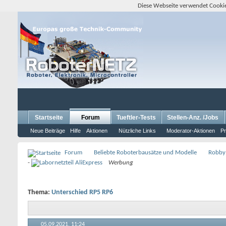
Diese Webseite verwendet Cookie
Startseite
Forum
Tueftler-Tests
Stellen-Anz. /Jobs
Neue Beiträge
Hilfe
Aktionen
Nützliche Links
Moderator-Aktionen
Pr
Forum
Beliebte Roboterbausätze und Modelle
Robby
-
Werbung
Thema:
Unterschied RP5 RP6
05.09.2021,
11:24