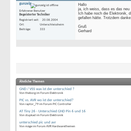
gunzelg
Hallo
ja, ich weiss, dass es das neu 
Erfahrener Benutzer
Ich habe noch die Elektronik, 
Begeisterter Techniker
gefallen hätte. Trotzdem danke
Registriert seit
20.08.2004
Ort
Unterschleissheim
Gruß
Beiträge
333
Gerhard
Ähnliche Themen
GND / VSS was ist der unterschied ?
Von theborg im Forum Elektronik
PIC vs. AVR wo ist der unterschied?
Von raptor_79 im Forum PIC Controller
AT Tiny 26 - Unterschied GND Pin 6 und 16
Von stupkad im Forum Elektronik
unterschied pic und avr
Von mäge im Forum AVR Hardwarethemen