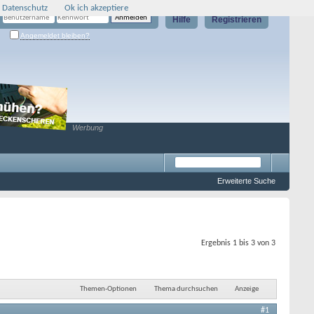
 Datenschutz
Ok ich akzeptiere
Hilfe
Registrieren
Angemeldet bleiben?
Werbung
Erweiterte Suche
Ergebnis 1 bis 3 von 3
Themen-Optionen
Thema durchsuchen
Anzeige
#1