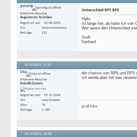
gunzelg
Unterschied RP5 RP6
Erfahrener Benutzer
Begeisterter Techniker
Hallo
ist lange her, da hatte ich vo
Registriert seit
20.08.2004
Wer weiss den Unterschied zwi
Ort
Unterschleissheim
Beiträge
333
Gruß
Gerhard
05.09.2021,
15:52
inka
die chassis von RP6 und RP5 wa
ich würde aber mit was neuerem
Erfahrener Benutzer
Robotik Einstein
Registriert seit
29.10.2006
Ort
nahe Dresden
Alter
78
gruß inka
Beiträge
2.180
05.09.2021,
16:46