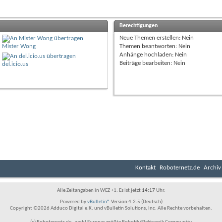
Berechtigungen
Neue Themen erstellen:
Nein
Mister Wong
Themen beantworten:
Nein
Anhänge hochladen:
Nein
Beiträge bearbeiten:
Nein
del.icio.us
Kontakt
Roboternetz.de
Archiv
Alle Zeitangaben in WEZ +1. Es ist jetzt
14:17
Uhr.
Powered by
vBulletin®
Version 4.2.5 (Deutsch)
Copyright ©2026 Adduco Digital e.K. und vBulletin Solutions, Inc. Alle Rechte vorbehalten.