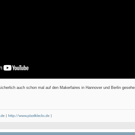
 sicherlich auch schon mal auf den Makerfaires in Hannover und Berlin geseh
.de
|
http://www.pixelklecks.de
|