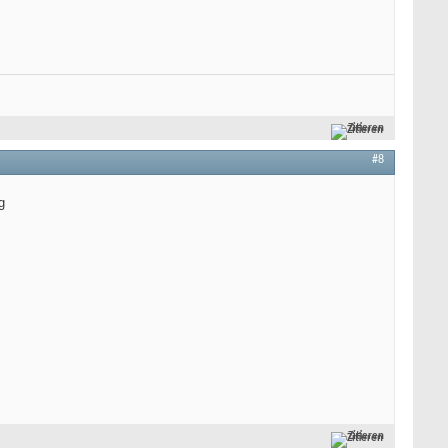
Zitieren
#8
g
Zitieren