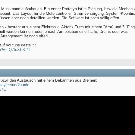
er-Musikband aufzubauen. Ein erster Prototyp ist in Planung, bzw die Mechani
gebaut. Das Layout für die Motorcontroller, Stromversorgung, System-Koordina
ssen aber noch detailliert werden. Die Software ist noch völlig offen.
anik besteht aus einem Elektronik+Aktorik Turm mit einem "Arm" und 5 "Fing
spielt werden können, oder je nach Armposition eine Harfe, Drums oder was
Arrangement ist noch offen.
uf youtube gestellt :
ch?v=-Q7teXEKf4I
e, bzw. den Austausch mit einem Bekannten aus Bremen:
klylectric/?hl=de
675/