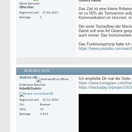
robots music
Neuer Benutzer
Öfters hier
Das Ziel ist eine kleine Robot
ist zu 50% als Testversion auf
Registriert seit
27.06.2021
Kommunikation ist skizziert, mü
Beiträge
5
Der erste Testaufbau der Mech
Damit soll eine Art Gitarre ge
auch immer. Das Instrumenten-
Das Funktionsprinzip habe ich a
https://www.youtube.com/wat
28.06.2021,
04:55
Andree-HB
Ich empfehle Dir mal die Seit
https://www.instagram.com/fran
Erfahrener Benutzer
https://hackaday.io/project/161
Robotik Einstein
Registriert seit
10.12.2004
Ort
Bremen
Alter
55
Beiträge
2.810