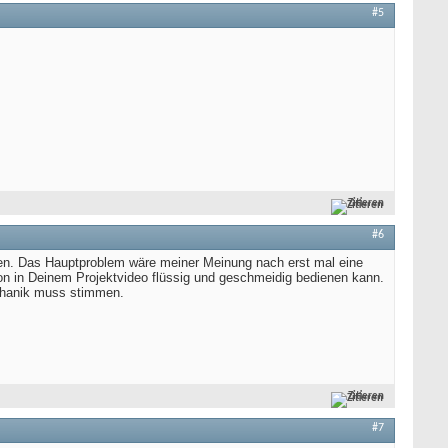
#5
Zitieren
#6
en. Das Hauptproblem wäre meiner Meinung nach erst mal eine
tion in Deinem Projektvideo flüssig und geschmeidig bedienen kann.
echanik muss stimmen.
Zitieren
#7