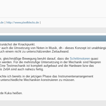
.de
|
http://www.pixelklecks.de
|
t zunächst der Knackpunkt.
er auch die Umsetzung von Noten in Musik, dh - dieses Konzept ist unabhängi
uch einem nicht zu unterschätzenden Zeitaufwand.
ge, gleichmäßige Bewegung beruht darauf, dass die
Schrittmotoren
quasi
 werden. Für die mehrstufige Untersetzung in der Mechanik sind Neopren
ine Testmechanik ist komplett aufgebaut und die Hardware bzw das
bis 2x6A sind auch nahezu fertig.
chte ich bereits in der jetzigen Phase das Instrumentenarrangement
 unterschiedliche Mechaniken konstruieren zu müssen.
ürde Kuka heißen.