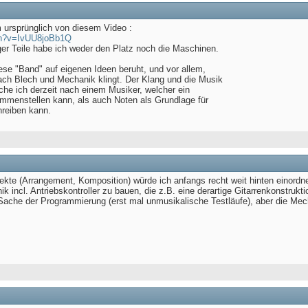
m ursprünglich von diesem Video :
ch?v=IvUU8joBb1Q
iger Teile habe ich weder den Platz noch die Maschinen.
diese "Band" auf eigenen Ideen beruht, und vor allem,
ach Blech und Mechanik klingt. Der Klang und die Musik
uche ich derzeit nach einem Musiker, welcher ein
menstellen kann, als auch Noten als Grundlage für
reiben kann.
te (Arrangement, Komposition) würde ich anfangs recht weit hinten einordn
k incl. Antriebskontroller zu bauen, die z.B. eine derartige Gitarrenkonstruk
Sache der Programmierung (erst mal unmusikalische Testläufe), aber die M