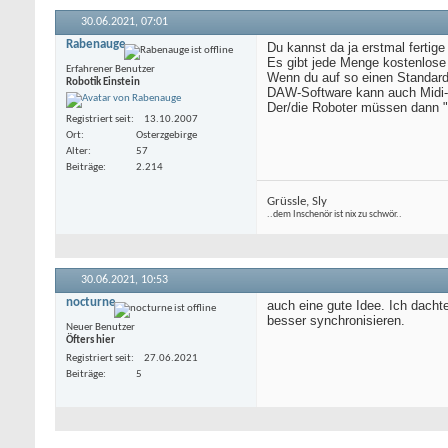
30.06.2021,
07:01
Rabenauge
Du kannst da ja erstmal fertig
Es gibt jede Menge kostenlose
Erfahrener Benutzer
Wenn du auf so einen Standard s
Robotik Einstein
DAW-Software kann auch Midi-S
Der/die Roboter müssen dann 
Registriert seit
13.10.2007
Ort
Osterzgebirge
Alter
57
Beiträge
2.214
Grüssle, Sly
..dem Inschenör ist nix zu schwör..
30.06.2021,
10:53
nocturne
auch eine gute Idee. Ich dachte
besser synchronisieren.
Neuer Benutzer
Öfters hier
Registriert seit
27.06.2021
Beiträge
5