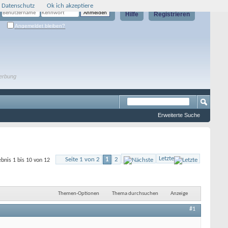
 Datenschutz
Ok ich akzeptiere
Hilfe
Registrieren
Angemeldet bleiben?
erbung
Erweiterte Suche
Letzte
Seite 1 von 2
1
2
bnis 1 bis 10 von 12
Themen-Optionen
Thema durchsuchen
Anzeige
#1