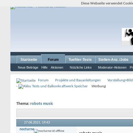
Diese Webseite verwendet Cookie
Startseite
Forum
Tueftler-Tests
Stellen-Anz. /Jobs
Neue Beiträge
Hilfe
Aktionen
Nützliche Links
Moderator-Aktionen
Pr
Forum
Projekte und Bauanleitungen
Vorstellung+Bil
-
Werbung
Thema:
robots music
27.06.2021,
19:43
nocturne