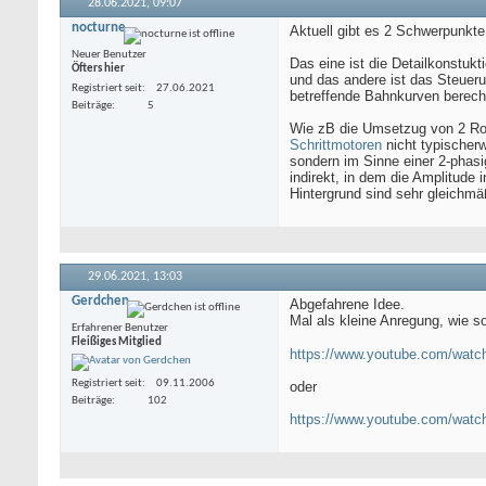
28.06.2021,
09:07
nocturne
Aktuell gibt es 2 Schwerpunkte
Neuer Benutzer
Das eine ist die Detailkonstukti
Öfters hier
und das andere ist das Steuer
Registriert seit
27.06.2021
betreffende Bahnkurven berec
Beiträge
5
Wie zB die Umsetzug von 2 Ro
Schrittmotoren
nicht typischer
sondern im Sinne einer 2-phas
indirekt, in dem die Amplitude 
Hintergrund sind sehr gleich
29.06.2021,
13:03
Gerdchen
Abgefahrene Idee.
Mal als kleine Anregung, wie 
Erfahrener Benutzer
Fleißiges Mitglied
https://www.youtube.com/w
Registriert seit
09.11.2006
oder
Beiträge
102
https://www.youtube.com/wa