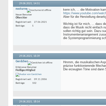
29.06.2021,
14:51
nocturne
kenn ich, ... die Motivation ka
https://www.youtube.com/wat
Neuer Benutzer
Aber für die Herstellung derart
Öfters hier
Registriert seit
27.06.2021
Wichtig ist für mich, ... dass 
Beiträge
5
dass die Musik nicht einfach n
sollen richtig gut sein. Dazu s
Instrumentenarrangement zusam
die Systemprogrammierung sch
29.06.2021,
16:39
Gerdchen
Hmmm, die musikalischen Aspek
präzise funktionierende Mechani
Erfahrener Benutzer
Die erzeugten Töne sind dann 
Fleißiges Mitglied
Registriert seit
09.11.2006
Beiträge
102
29.06.2021,
18:14