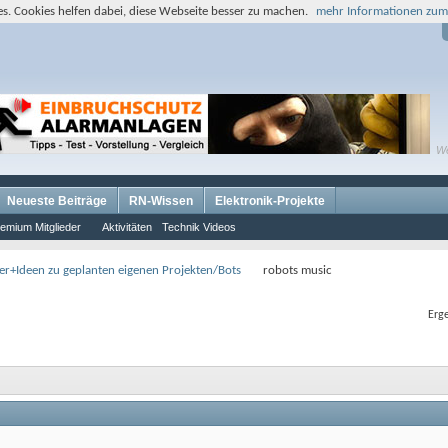
s. Cookies helfen dabei, diese Webseite besser zu machen.
mehr Informationen zum
W
Neueste Beiträge
RN-Wissen
Elektronik-Projekte
emium Mitglieder
Aktivitäten
Technik Videos
der+Ideen zu geplanten eigenen Projekten/Bots
robots music
Erge