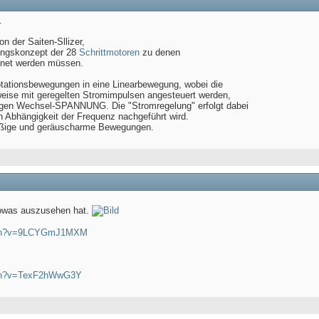
.
on der Saiten-Sllizer,
ungskonzept der 28
Schrittmotoren
zu denen
hnet werden müssen.
tationsbewegungen in eine Linearbewegung, wobei die
weise mit geregelten Stromimpulsen angesteuert werden,
igen Wechsel-SPANNUNG. Die "Stromregelung" erfolgt dabei
in Abhängigkeit der Frequenz nachgeführt wird.
mäßige und geräuscharme Bewegungen.
sowas auszusehen hat.
atch?v=9LCYGmJ1MXM
tch?v=TexF2hWwG3Y