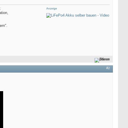
k
Anzeige
tion,
ern".
Zitieren
#2