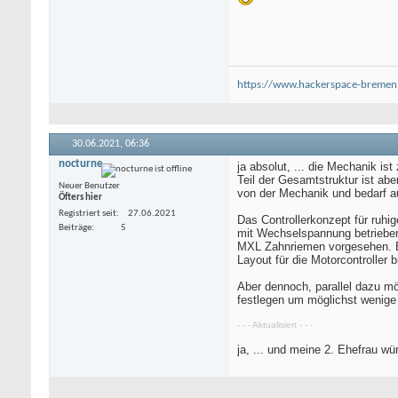
https://www.hackerspace-bremen
30.06.2021,
06:36
nocturne
ja absolut, ... die Mechanik is
Teil der Gesamtstruktur ist ab
Neuer Benutzer
von der Mechanik und bedarf a
Öfters hier
Registriert seit
27.06.2021
Das Controllerkonzept für ruhi
Beiträge
5
mit Wechselspannung betrieben
MXL Zahnriemen vorgesehen. E
Layout für die Motorcontroller 
Aber dennoch, parallel dazu mö
festlegen um möglichst wenige
- - - Aktualisiert - - -
ja, ... und meine 2. Ehefrau w