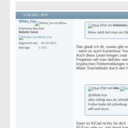
17.06.2021,
18:49
White_Fox
Zitat von
Holomino
Erfahrener Benutzer
Wow, mich hat man zur Dip
Roboter Genie
Registriert seit
04.10.2011
Das glaub ich dir, sowas gibt 
Beiträge
1.473
- wenn es auch kostenlose You
Auch diese Leute kriegen zwar
Projekten will man definitiv 
kryptischen Fehlermeldungen ni
Meter Stacheldraht durch den 
Zitat von
inka
@White-Fox
alles richtig was du schrei
Früher habe ich jahrelang
will und muss.
Dann ist KiCad nichts für dich
50 Euro oder so, und damit kom