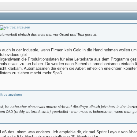
lomarbeit einfach das erste mal vor Orcad und Trax gesetzt.
es auch in der Industrie, wenn Firmen kein Geld in die Hand nehmen wollen um 
tubevideos gibt.
 irgendwann die Produktionsdaten für eine Leiterkarte aus dem Programm gez
niemals etwas zu tun haben. Da werden dann Sicherheitsmechanismen einfach ü
cht klarkam, Automatismen die einem die Arbeit erheblich erleichtern könnten 
Hintern zu ziehen macht mehr Spaß.
bst, ich habe aber eine etwas andere sicht auf die dinge, die ich jetzt bzw. in den letzt
 am CAD (caddy, autocad, catia) gearbeitet - man muss es beherrschen, wenn man gut
. Laß das, nimm was anderes. Ich empfehle dir, dir mal Sprint Layout von A
mt jeder Kfz-Mechaniker innerhalb von 20 Minuten klar.