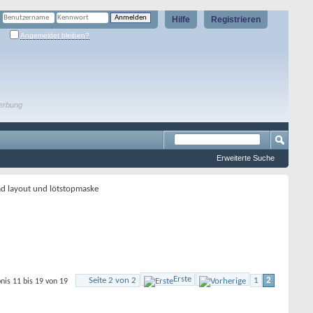
Hilfe
Registrieren
Angemeldet bleiben?
erbung
Erweiterte Suche
ad layout und lötstopmaske
Erste
Seite 2 von 2
1
2
nis 11 bis 19 von 19