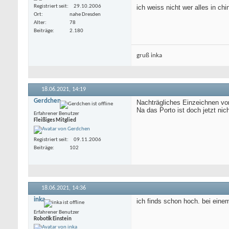
Registriert seit
29.10.2006
ich weiss nicht wer alles in ch
Ort
nahe Dresden
Alter
78
Beiträge
2.180
gruß inka
18.06.2021,
14:19
Gerdchen
Nachträgliches Einzeichnen von
Na das Porto ist doch jetzt nic
Erfahrener Benutzer
Fleißiges Mitglied
Registriert seit
09.11.2006
Beiträge
102
18.06.2021,
14:36
inka
ich finds schon hoch. bei eine
Erfahrener Benutzer
Robotik Einstein