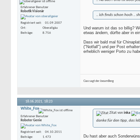
Erfahrener Benutzer
Robotik Visionär
.. ich finds schon hoch .. s
Registriert seit
01.09.2007
Und warum ist das so billig? We
Ort
Oberallgäu
etwas ändern, dürfte aber in ei
Beiträge
8.756
Dass wir bald mal für Chinapla
("Notfall") und per Post erhalte
erheblich weniger Porto zu hab
Ciao sagt der JoeamBerg
18.06.2021,
18:23
White_Fox
Zitat von
inka
Erfahrener Benutzer
danke für den tipp, das l
Roboter Genie
Registriert seit
04.10.2011
Du hast aber auch Sonderwüns
Beiträge
1.473