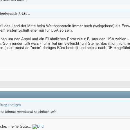
hippingcosts 7.48€ ..
il das Land der Mitte beim Weltpostverein immer noch (weitgehend) als Entwick
nem ersten Schritt eher nur für USA so sein.
tinen um nen Appel und ein Ei ähnliches Porto wie z.B. aus den USA zahlen - h
n. So´n runder fuffi wars - für n Teil um vielleicht fünf Steine, das mich nicht
en (habs meist an "mein" dortiges Büro bestellt und selbst nach DE eingeführt
eben könnte manchmal so einfach sein
che, meine Güte...