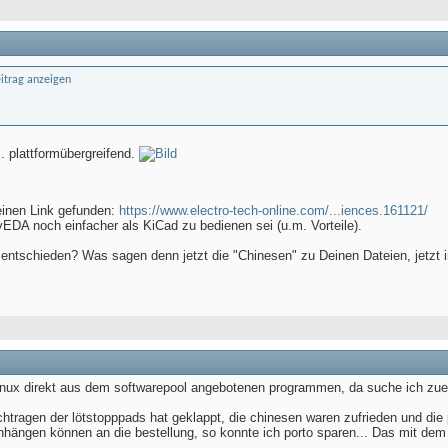
. plattformübergreifend.
 einen Link gefunden:
https://www.electro-tech-online.com/...iences.161121/
yEDA noch einfacher als KiCad zu bedienen sei (u.m. Vorteile).
ntschieden? Was sagen denn jetzt die "Chinesen" zu Deinen Dateien, jetzt i
linux direkt aus dem softwarepool angebotenen programmen, da suche ich zuer
tragen der lötstopppads hat geklappt, die chinesen waren zufrieden und die 
nhängen können an die bestellung, so konnte ich porto sparen... Das mit dem 