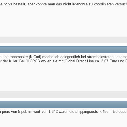
ina pcb's bestellt, aber könnte man das nicht irgendwie zu koordinieren versu
 Lötstoppmaske (KiCad) mache ich gelegentlich bei strombelasteten Leiterba
ht der Killer. Bei JLCPCB wollen sie mit Global Direct Line ca. 3.07 Euro und
m preis von 5 pcb im wert von 1.64€ waren die shippingcosts 7.48€... Europack