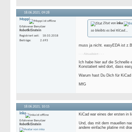
18.06.2021,
09:28
Moppi
Zitat von
inka
Erfahrener Benutzer
so bleibts es bei KiCad...
Robotik Einstein
Registriert seit
18.03.2018
Beiträge
2.693
muss ja nicht. easyEDA ist z.B
- - - Aktualisiert - - -
Ich habe hier auf die Schnelle
Konstatiert wird dort, dass eas
Warum hast Du Dich für KiCad e
MfG
18.06.2021,
10:15
inka
KiCad war eines der ersten in 
Erfahrener Benutzer
Und, das mit dem mauellen nach
Robotik Einstein
andere einfache platine mit dra