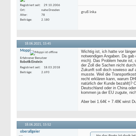
Registriert seit
29.10.2006
Ort
nahe Dresden
gruß inka
Alter
78
Beiträge
2.180
18.06.2021,
15:45
Moppi
Wichtig ist, ich hatte vor läng
notwendigen Angaben. Da gab e
Erfahrener Benutzer
mich). Das Problem heute ist, 
Robotik Einstein
der Zoll die Sachen nicht durc
Registriert seit
18.03.2018
Zukunft soll doch sowieso auf 
Beiträge
2.693
musste. Weil die Transportkoste
recht erklären kann, warum DHL
natürlich der Kunde bezahlt)? 
Deutschland oder in China oder
kommen ja der EU zugute, nich
Aber bei 1.64€ + 7.48€ wirst 
18.06.2021,
15:52
oberallgeier
.. Na das Porto ist doch jetz