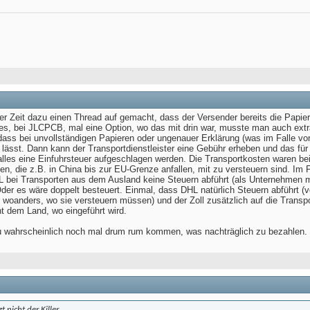
erer Zeit dazu einen Thread auf gemacht, dass der Versender bereits die Papiere
s, bei JLCPCB, mal eine Option, wo das mit drin war, musste man auch extra
dass bei unvollständigen Papieren oder ungenauer Erklärung (was im Falle v
h lässt. Dann kann der Transportdienstleister eine Gebühr erheben und das fü
alles eine Einfuhrsteuer aufgeschlagen werden. Die Transportkosten waren be
n, die z.B. in China bis zur EU-Grenze anfallen, mit zu versteuern sind. Im F
 bei Transporten aus dem Ausland keine Steuern abführt (als Unternehmen mü
Oder es wäre doppelt besteuert. Einmal, dass DHL natürlich Steuern abführt
 woanders, wo sie versteuern müssen) und der Zoll zusätzlich auf die Transp
t dem Land, wo eingeführt wird.
Du wahrscheinlich noch mal drum rum kommen, was nachträglich zu bezahlen.
t nicht der Killer ..