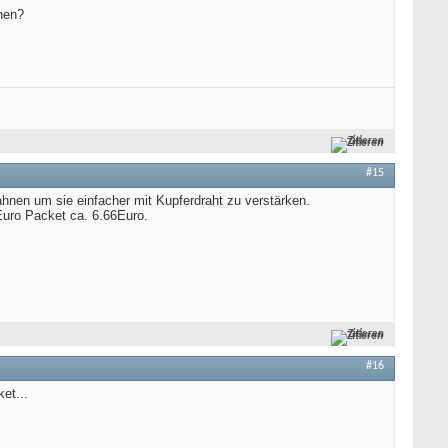
chen?
Zitieren
#15
hnen um sie einfacher mit Kupferdraht zu verstärken.
 Euro Packet ca. 6.66Euro.
Zitieren
#16
et...