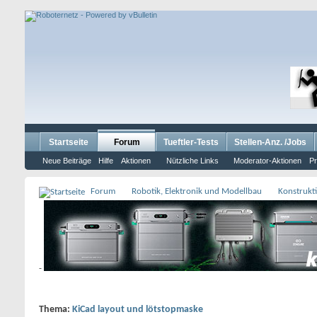
Startseite
Forum
Tueftler-Tests
Stellen-Anz. /Jobs
Neue Beiträge
Hilfe
Aktionen
Nützliche Links
Moderator-Aktionen
Pr
Forum
Robotik, Elektronik und Modellbau
Konstrukt
-
Thema:
KiCad layout und lötstopmaske