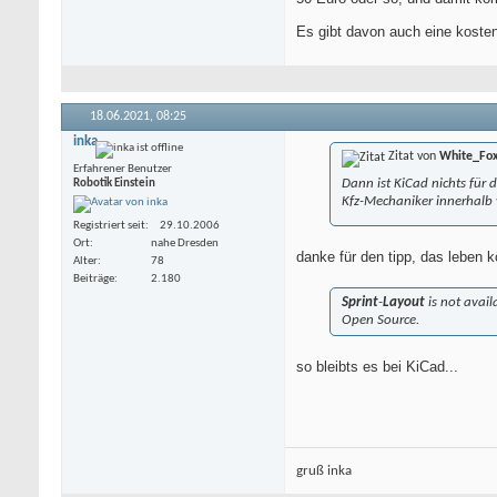
Es gibt davon auch eine koste
18.06.2021,
08:25
inka
Zitat von
White_Fo
Erfahrener Benutzer
Dann ist KiCad nichts für
Robotik Einstein
Kfz-Mechaniker innerhalb 
Registriert seit
29.10.2006
Ort
nahe Dresden
danke für den tipp, das leben 
Alter
78
Beiträge
2.180
Sprint
-
Layout
is not avail
Open Source.
so bleibts es bei KiCad...
gruß inka