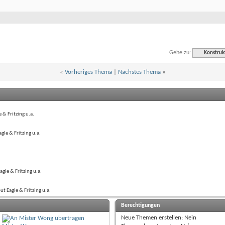
Gehe zu:
Konstruk
«
Vorheriges Thema
|
Nächstes Thema
»
& Fritzing u.a.
e & Fritzing u.a.
le & Fritzing u.a.
 Eagle & Fritzing u.a.
Berechtigungen
Neue Themen erstellen:
Nein