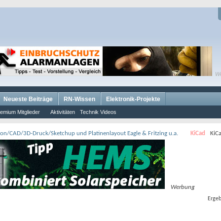
W
Neueste Beiträge
RN-Wissen
Elektronik-Projekte
emium Mitglieder
Aktivitäten
Technik Videos
ion/CAD/3D-Druck/Sketchup und Platinenlayout Eagle & Fritzing u.a.
KiCad
KiC
Werbung
Ergeb