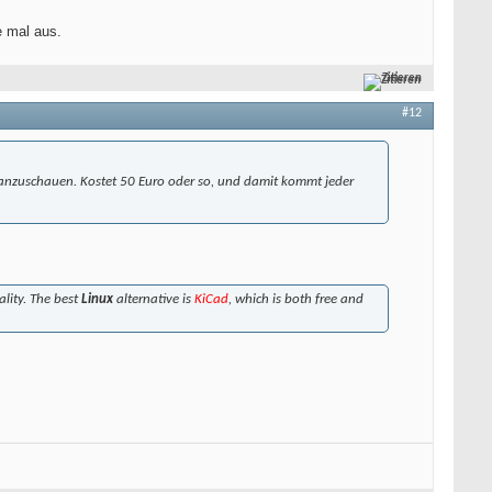
e mal aus.
Zitieren
#12
m anzuschauen. Kostet 50 Euro oder so, und damit kommt jeder
ality. The best
Linux
alternative is
KiCad
, which is both free and