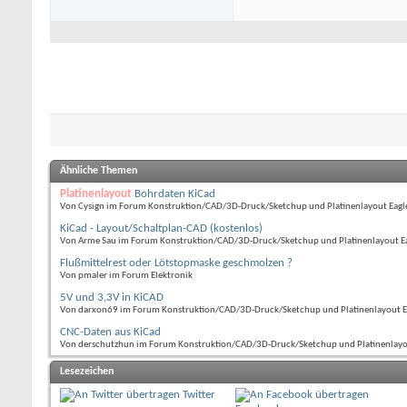
Ähnliche Themen
Platinenlayout
Bohrdaten KiCad
Von Cysign im Forum Konstruktion/CAD/3D-Druck/Sketchup und Platinenlayout Eagle 
KiCad - Layout/Schaltplan-CAD (kostenlos)
Von Arme Sau im Forum Konstruktion/CAD/3D-Druck/Sketchup und Platinenlayout Eagl
Flußmittelrest oder Lötstopmaske geschmolzen ?
Von pmaler im Forum Elektronik
5V und 3,3V in KiCAD
Von darxon69 im Forum Konstruktion/CAD/3D-Druck/Sketchup und Platinenlayout Eag
CNC-Daten aus KiCad
Von derschutzhun im Forum Konstruktion/CAD/3D-Druck/Sketchup und Platinenlayout
Lesezeichen
Twitter