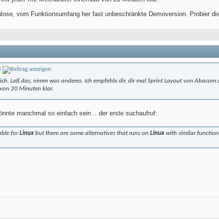
nlose, vom Funktionsumfang her fast unbeschränkte Demoversion. Probier di
x
 dich. Laß das, nimm was anderes. Ich empfehle dir, dir mal Sprint Layout von Abaco
von 20 Minuten klar.
könnte manchmal so einfach sein... der erste suchaufruf:
able for
Linux
but there are some alternatives that runs on
Linux
with similar function