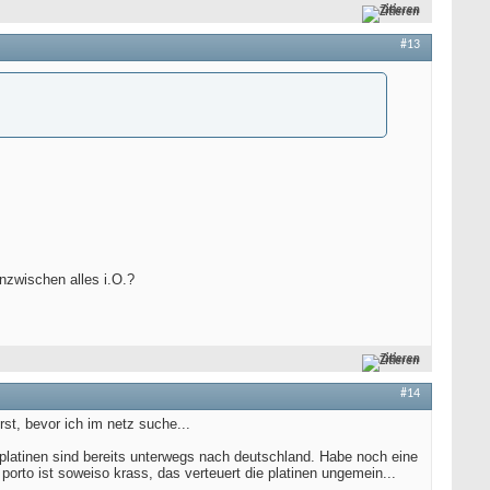
Zitieren
#13
nzwischen alles i.O.?
Zitieren
#14
st, bevor ich im netz suche...
platinen sind bereits unterwegs nach deutschland. Habe noch eine
porto ist soweiso krass, das verteuert die platinen ungemein...