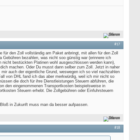
Zitieren
#17
 für den Zoll vollständig am Paket anbringt, mit allen für den Zoll
 Gebühren bezahlen, was nicht soo günstig war (erinnere ich
on nicht bestückten Platinen wohl ausgeschlossen werden kann),
r dich machen. Oder Du musst dann selber zum Zoll. Jetzt in naher
i mir auch der eigentliche Grund, weswegen ich so viel nachzahlen
all von DHL fand ich das aber merkwürdig, weil ich mir nicht so
ssen die doch für ihre Dienstleistungen Steuern abführen, die
 (von den eingenommenen Transportkosten beispielsweise in
ortkosten Steuern erhebt. Die Zollgebühren oder Einfuhrsteuern
 Bloß in Zukunft muss man da besser aufpassen.
Zitieren
#18