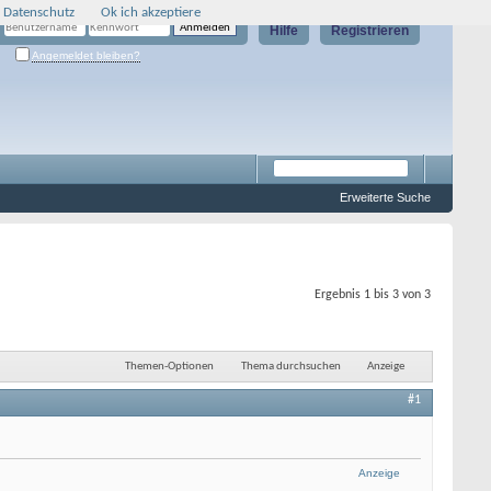
 Datenschutz
Ok ich akzeptiere
Hilfe
Registrieren
Angemeldet bleiben?
Erweiterte Suche
Ergebnis 1 bis 3 von 3
Themen-Optionen
Thema durchsuchen
Anzeige
#1
Anzeige