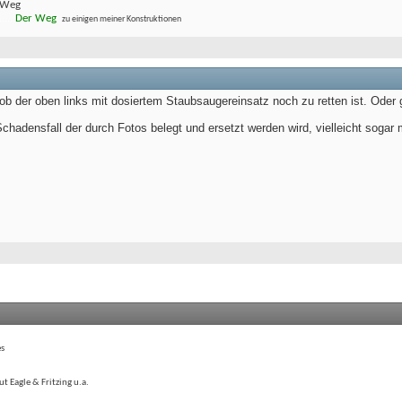
m Weg
.....
.
Der Weg
zu einigen meiner Konstruktionen
ob der oben links mit dosiertem Staubsaugereinsatz noch zu retten ist. Ode
Schadensfall der durch Fotos belegt und ersetzt werden wird, vielleicht sogar 
es
Eagle & Fritzing u.a.