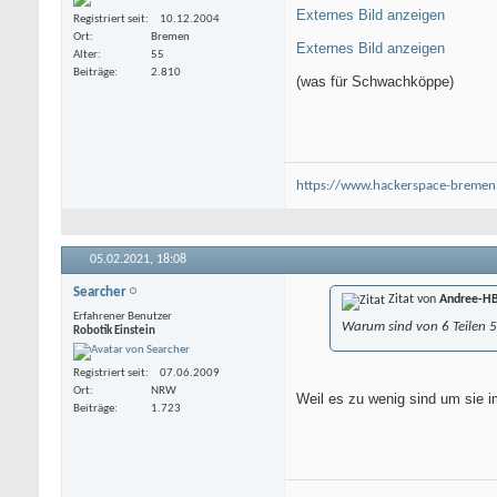
Externes Bild anzeigen
Registriert seit
10.12.2004
Ort
Bremen
Externes Bild anzeigen
Alter
55
Beiträge
2.810
(was für Schwachköppe)
https://www.hackerspace-bremen
05.02.2021,
18:08
Searcher
Zitat von
Andree-H
Erfahrener Benutzer
Warum sind von 6 Teilen 5
Robotik Einstein
Registriert seit
07.06.2009
Ort
NRW
Weil es zu wenig sind um sie 
Beiträge
1.723