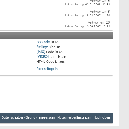
Antworten:
6
Letzter Beitrag:
02.01.2008,
23:32
Antworten:
5
Letzter Beitrag:
18.08.2007,
11:44
Antworten:
25
Letzter Beitrag:
13.08.2007,
15:19
BB-Code
ist
an
.
Smileys
sind
an
.
[IMG]
Code ist
an
.
[VIDEO]
Code ist
an
.
HTML-Code ist
aus
.
Foren-Regeln
Datenschutzerklärung / Impressum
Nutzungsbedingungen
Nach oben