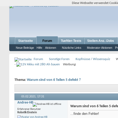
Diese Webseite verwendet Cookie
Startseite
Forum
Tueftler-Tests
Stellen-Anz. /Jobs
Neue Beiträge
Hilfe
Aktionen
Nützliche Links
Moderator-Aktionen
Pr
Forum
Sonstige Foren
Kopfnüsse / Wissensquiz
W
-
Werbung
Thema:
Warum sind von 6 Teilen 5 defekt ?
05.02.2021,
17:31
Andree-HB
Warum sind von 6 Teilen 5 defe
Erfahrener Benutzer
Robotik Einstein
...finde den Fehler!