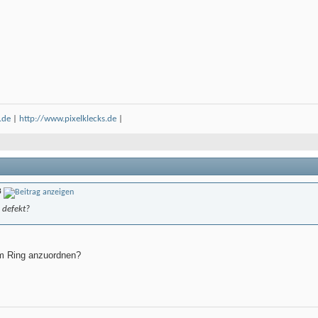
.de
|
http://www.pixelklecks.de
|
B
 defekt?
im Ring anzuordnen?