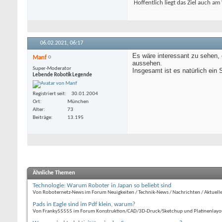
Hoffentlich liegt das Ziel auch a
...............
..............
..............
..............
...
06.02.2021,
06:17
Es wäre interessant zu sehen, 
Manf
aussehen.
Super-Moderator
Insgesamt ist es natürlich ein 
Lebende Robotik Legende
Registriert seit
30.01.2004
Ort
München
Alter
73
Beiträge
13.195
Ähnliche Themen
Technologie: Warum Roboter in Japan so beliebt sind
Von Roboternetz-News im Forum Neuigkeiten / Technik-News / Nachrichten / Aktuell
Pads in Eagle sind im Pdf klein, warum?
Von Franky55555 im Forum Konstruktion/CAD/3D-Druck/Sketchup und Platinenlayout 