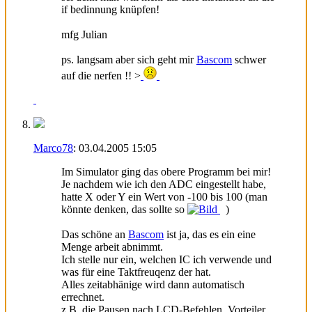
if bedinnung knüpfen!
mfg Julian
ps. langsam aber sich geht mir
Bascom
schwer
auf die nerfen !! >
Marco78
:
03.04.2005
15:05
Im Simulator ging das obere Programm bei mir!
Je nachdem wie ich den ADC eingestellt habe,
hatte X oder Y ein Wert von -100 bis 100 (man
könnte denken, das sollte so
)
Das schöne an
Bascom
ist ja, das es ein eine
Menge arbeit abnimmt.
Ich stelle nur ein, welchen IC ich verwende und
was für eine Taktfreuqenz der hat.
Alles zeitabhänige wird dann automatisch
errechnet.
z.B. die Pausen nach LCD-Befehlen. Vorteiler