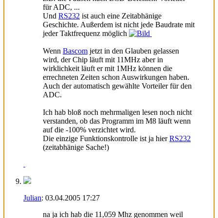
für ADC, ...
Und
RS232
ist auch eine Zeitabhänige
Geschichte. Außerdem ist nicht jede Baudrate mit
jeder Taktfrequenz möglich
Wenn
Bascom
jetzt in den Glauben gelassen
wird, der Chip läuft mit 11MHz aber in
wirklichkeit läuft er mit 1MHz können die
errechneten Zeiten schon Auswirkungen haben.
Auch der automatisch gewählte Vorteiler für den
ADC.
Ich hab bloß noch mehrmaligen lesen noch nicht
verstanden, ob das Programm im M8 läuft wenn
auf die -100% verzichtet wird.
Die einzige Funktionskontrolle ist ja hier
RS232
(zeitabhänige Sache!)
Julian
:
03.04.2005
17:27
na ja ich hab die 11,059 Mhz genommen weil