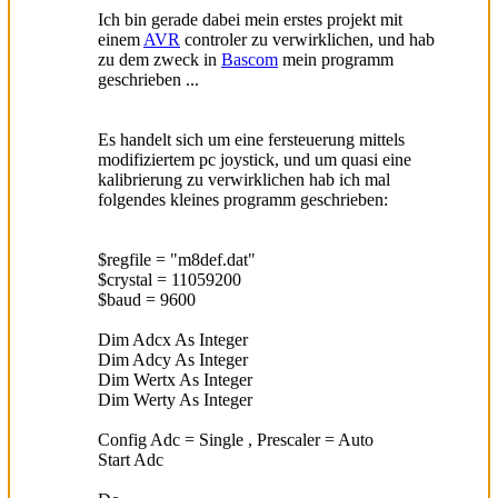
Ich bin gerade dabei mein erstes projekt mit
einem
AVR
controler zu verwirklichen, und hab
zu dem zweck in
Bascom
mein programm
geschrieben ...
Es handelt sich um eine fersteuerung mittels
modifiziertem pc joystick, und um quasi eine
kalibrierung zu verwirklichen hab ich mal
folgendes kleines programm geschrieben:
$regfile = "m8def.dat"
$crystal = 11059200
$baud = 9600
Dim Adcx As Integer
Dim Adcy As Integer
Dim Wertx As Integer
Dim Werty As Integer
Config Adc = Single , Prescaler = Auto
Start Adc