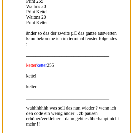
Print 255
Waitms 20
Print Kettel
Waitms 20
Print Ketter
änder so das der zweite µC das ganze auswerten
kann bekomme ich im terminal fenster folgendes
:
___________________________________
ketter
ketter
255
kettel
ketter
___________________________________
wahhhhhhh was soll das nun wieder ? wenn ich
den code ein wenig änder .. zb pausen
erhöher/verkleiner .. dann geht es überhaupt nicht
mehr !!