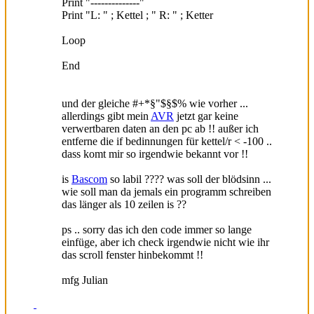
Print "--------------"
Print "L: " ; Kettel ; " R: " ; Ketter
Loop
End
und der gleiche #+*§"$§$% wie vorher ...
allerdings gibt mein
AVR
jetzt gar keine
verwertbaren daten an den pc ab !! außer ich
entferne die if bedinnungen für kettel/r < -100 ..
dass komt mir so irgendwie bekannt vor !!
is
Bascom
so labil ???? was soll der blödsinn ...
wie soll man da jemals ein programm schreiben
das länger als 10 zeilen is ??
ps .. sorry das ich den code immer so lange
einfüge, aber ich check irgendwie nicht wie ihr
das scroll fenster hinbekommt !!
mfg Julian