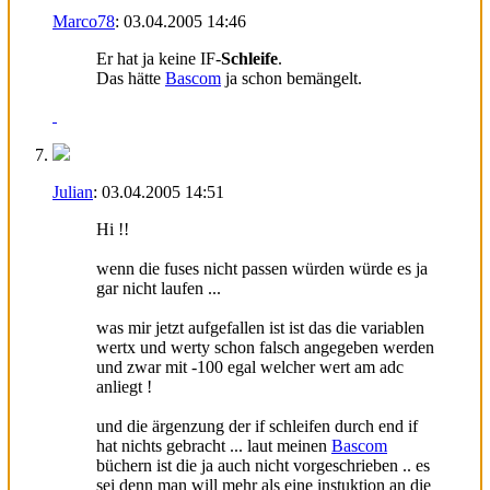
Marco78
:
03.04.2005
14:46
Er hat ja keine IF-
Schleife
.
Das hätte
Bascom
ja schon bemängelt.
Julian
:
03.04.2005
14:51
Hi !!
wenn die fuses nicht passen würden würde es ja
gar nicht laufen ...
was mir jetzt aufgefallen ist ist das die variablen
wertx und werty schon falsch angegeben werden
und zwar mit -100 egal welcher wert am adc
anliegt !
und die ärgenzung der if schleifen durch end if
hat nichts gebracht ... laut meinen
Bascom
büchern ist die ja auch nicht vorgeschrieben .. es
sei denn man will mehr als eine instuktion an die