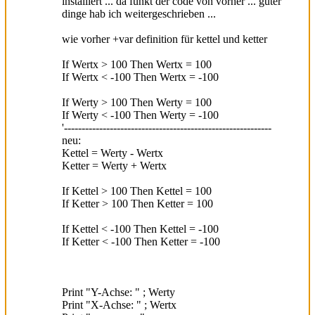
installiert ... da funkt der code von vorher ... guter
dinge hab ich weitergeschrieben ...
wie vorher +var definition für kettel und ketter
If Wertx > 100 Then Wertx = 100
If Wertx < -100 Then Wertx = -100
If Werty > 100 Then Werty = 100
If Werty < -100 Then Werty = -100
'-----------------------------------------------------------
neu:
Kettel = Werty - Wertx
Ketter = Werty + Wertx
If Kettel > 100 Then Kettel = 100
If Ketter > 100 Then Ketter = 100
If Kettel < -100 Then Kettel = -100
If Ketter < -100 Then Ketter = -100
Print "Y-Achse: " ; Werty
Print "X-Achse: " ; Wertx