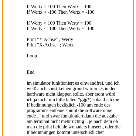
If Wertx > 100 Then Wertx = 100
If Wertx < -100 Then Wertx = -100
If Werty > 100 Then Werty = 100
If Werty < -100 Then Werty = -100
Print "Y-Achse" ; Werty
Print "X-Achse" ; Wertx
Loop
End
im simulator funktioniert es einwandfrei, und ich
weiß auch sonst keinen grund warum es in der
hardware nicht klappen sollte, aber (sont würd
ich ja nicht um hilfe bitten *ggg*) sobald ich die
If bedinnungen bezüglich -100 am ende des
programms einbaue spinnt die software ohne
ende ... und zwar funktioniert dann die ausgabe
am terminal nicht mehr richtig .. je nach dem ob
man die print befehle wonaders hinsetzt, oder die
if bedinnungen kommt unterschiedlicher