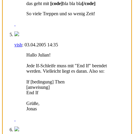
das geht mit
[c
o
de]
bla bla bla
[/co
d
e]
So viele Treppen und so wenig Zeit!
vish
:
03.04.2005
14:35
Hallo Julian!
Jede If-Schleife muss mit "End If" beendet
werden. Vielleicht liegt es daran. Also so:
If [bedingung] Then
[anweisung]
End If
Grüße,
Jonas