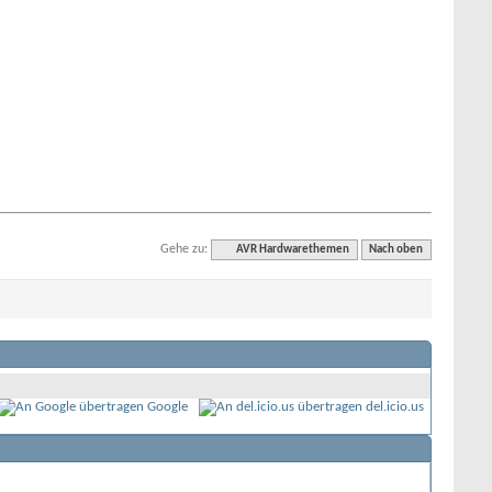
Gehe zu:
AVR Hardwarethemen
Nach oben
Google
del.icio.us