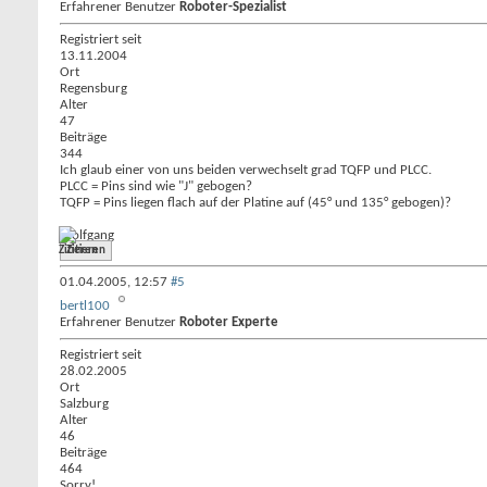
Erfahrener Benutzer
Roboter-Spezialist
Registriert seit
13.11.2004
Ort
Regensburg
Alter
47
Beiträge
344
Ich glaub einer von uns beiden verwechselt grad TQFP und PLCC.
PLCC = Pins sind wie "J" gebogen?
TQFP = Pins liegen flach auf der Platine auf (45° und 135° gebogen)?
Wolfgang
Zitieren
01.04.2005,
12:57
#5
bertl100
Erfahrener Benutzer
Roboter Experte
Registriert seit
28.02.2005
Ort
Salzburg
Alter
46
Beiträge
464
Sorry!