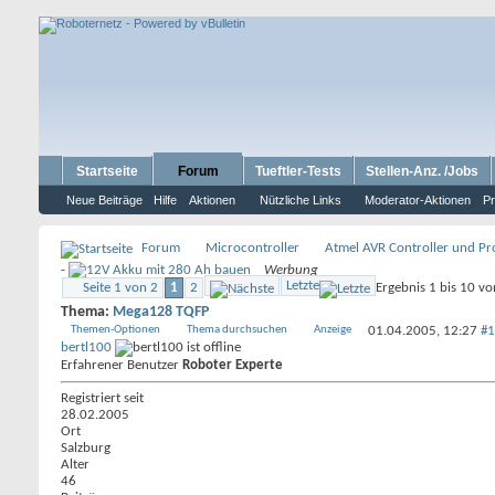
Startseite
Forum
Tueftler-Tests
Stellen-Anz. /Jobs
Neue Beiträge
Hilfe
Aktionen
Nützliche Links
Moderator-Aktionen
Pr
Forum
Microcontroller
Atmel AVR Controller und P
-
Werbung
Letzte
Seite 1 von 2
1
2
Ergebnis 1 bis 10 v
Thema:
Mega128 TQFP
Themen-Optionen
Thema durchsuchen
Anzeige
01.04.2005,
12:27
#1
bertl100
Erfahrener Benutzer
Roboter Experte
Registriert seit
28.02.2005
Ort
Salzburg
Alter
46