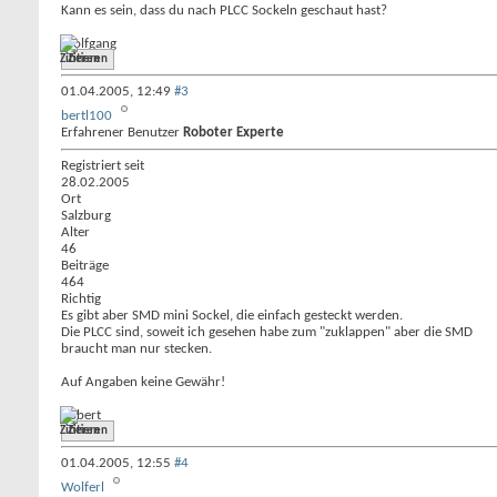
Kann es sein, dass du nach PLCC Sockeln geschaut hast?
Wolfgang
Zitieren
01.04.2005,
12:49
#3
bertl100
Erfahrener Benutzer
Roboter Experte
Registriert seit
28.02.2005
Ort
Salzburg
Alter
46
Beiträge
464
Richtig
Es gibt aber SMD mini Sockel, die einfach gesteckt werden.
Die PLCC sind, soweit ich gesehen habe zum "zuklappen" aber die SMD
braucht man nur stecken.
Auf Angaben keine Gewähr!
Robert
Zitieren
01.04.2005,
12:55
#4
Wolferl