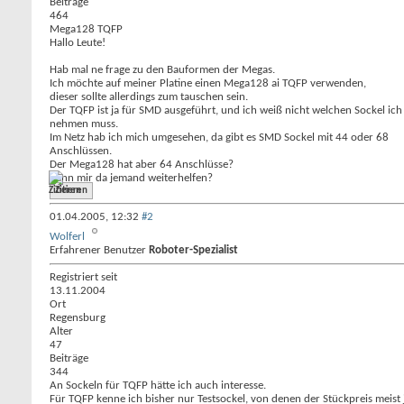
Beiträge
464
Mega128 TQFP
Hallo Leute!
Hab mal ne frage zu den Bauformen der Megas.
Ich möchte auf meiner Platine einen Mega128 ai TQFP verwenden,
dieser sollte allerdings zum tauschen sein.
Der TQFP ist ja für SMD ausgeführt, und ich weiß nicht welchen Sockel ich
nehmen muss.
Im Netz hab ich mich umgesehen, da gibt es SMD Sockel mit 44 oder 68
Anschlüssen.
Der Mega128 hat aber 64 Anschlüsse?
Kann mir da jemand weiterhelfen?
Zitieren
01.04.2005,
12:32
#2
Wolferl
Erfahrener Benutzer
Roboter-Spezialist
Registriert seit
13.11.2004
Ort
Regensburg
Alter
47
Beiträge
344
An Sockeln für TQFP hätte ich auch interesse.
Für TQFP kenne ich bisher nur Testsockel, von denen der Stückpreis meist 