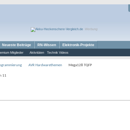
Werbung
Neueste Beiträge
RN-Wissen
Elektronik-Projekte
emium Mitglieder
Aktivitäten
Technik Videos
rogrammierung
AVR Hardwarethemen
Mega128 TQFP
on 11