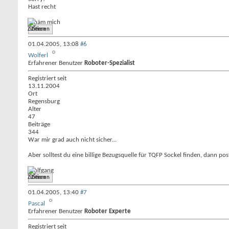
Hast recht
schäm mich
Zitieren
01.04.2005,
13:08
#6
Wolferl
Erfahrener Benutzer
Roboter-Spezialist
Registriert seit
13.11.2004
Ort
Regensburg
Alter
47
Beiträge
344
War mir grad auch nicht sicher...
Aber solltest du eine billige Bezugsquelle für TQFP Sockel finden, dann post
Wolfgang
Zitieren
01.04.2005,
13:40
#7
Pascal
Erfahrener Benutzer
Roboter Experte
Registriert seit