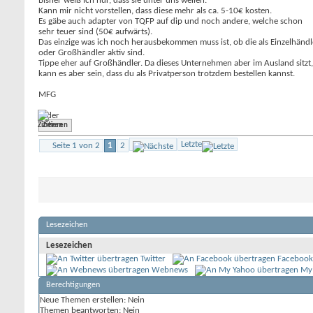
Bisher weiß ich nur, dass sie unter uns weilen.
Kann mir nicht vorstellen, dass diese mehr als ca. 5-10€ kosten.
Es gäbe auch adapter von TQFP auf dip und noch andere, welche schon
sehr teuer sind (50€ aufwärts).
Das einzige was ich noch herausbekommen muss ist, ob die als Einzelhändl
oder Großhändler aktiv sind.
Tippe eher auf Großhändler. Da dieses Unternehmen aber im Ausland sitzt,
kann es aber sein, dass du als Privatperson trotzdem bestellen kannst.
MFG
Vader
Zitieren
Letzte
Seite 1 von 2
1
2
Lesezeichen
Lesezeichen
Twitter
Facebook
Webnews
My
Berechtigungen
Neue Themen erstellen:
Nein
Themen beantworten:
Nein