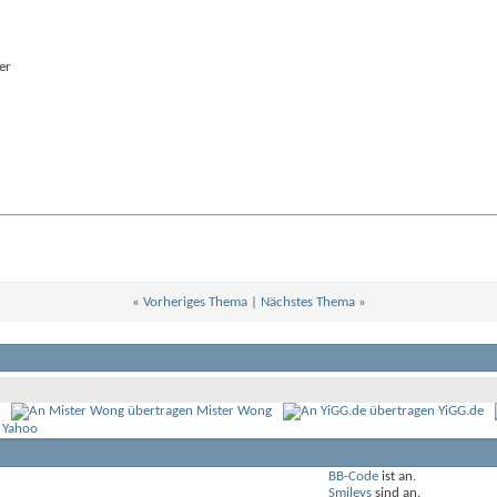
er
«
Vorheriges Thema
|
Nächstes Thema
»
Mister Wong
YiGG.de
 Yahoo
BB-Code
ist
an
.
Smileys
sind
an
.