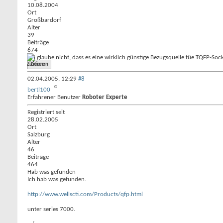
10.08.2004
Ort
Großbardorf
Alter
39
Beiträge
674
ich glaube nicht, dass es eine wirklich günstige Bezugsquelle füe TQFP-So
Zitieren
02.04.2005,
12:29
#8
bertl100
Erfahrener Benutzer
Roboter Experte
Registriert seit
28.02.2005
Ort
Salzburg
Alter
46
Beiträge
464
Hab was gefunden
Ich hab was gefunden.
http://www.wellscti.com/Products/qfp.html
unter series 7000.