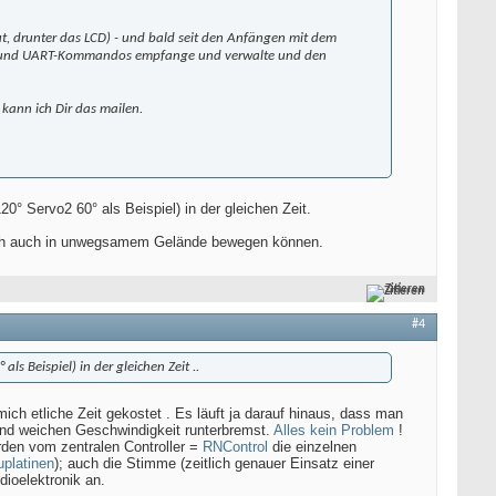
t, drunter das LCD) - und bald seit den Anfängen mit dem
ehle und UART-Kommandos empfange und verwalte und den
 kann ich Dir das mailen.
° Servo2 60° als Beispiel) in der gleichen Zeit.
 sich auch in unwegsamem Gelände bewegen können.
Zitieren
#4
s Beispiel) in der gleichen Zeit ..
ich etliche Zeit gekostet . Es läuft ja darauf hinaus, dass man
und weichen Geschwindigkeit runterbremst.
Alles kein Problem
!
erden vom zentralen Controller =
RNControl
die einzelnen
uplatinen
); auch die Stimme (zeitlich genauer Einsatz einer
dioelektronik an.