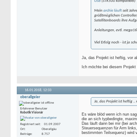
USB
(STK500 kompatibel)
Mein
archie läuft
seit Jah
größtmöglichen Controlle
Satellitenboards ihre Auf
Anleitungen, evtl. mega16-
Viel Erfolg noch - ist ja s
Ja, das Projekt ist heftig, vor
Ich möchte bei diesem Projekt
16.01.2018,
12:33
oberallgeier
Ja, das Projekt ist heftig 
Erfahrener Benutzer
Robotik Visionär
Es wäre blöd wenn ich nun sag
die an sich typbedingte, maxi
Das läuft dann bei mir (bei arch
Registriert seit
01.09.2007
Steuersequenzen für Arm links
Ort
Oberallgäu
bestimmten Teilsequenz) wird 
Beiträge
8.757