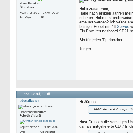
Wiederbelebung ein
Neuer Benutzer
Öfters hier
Hallo zusammen,
Habe nach einigen Jahren mein
Registriert seit
29.09.2010
nehmen. Habe mal probeweise 10
Beiträge
15
erneuert werden? Ich würde am
beiniger Robot mit 18
Servos
w
Ein Erweiterungsboard SD21 ha
Bin für jeden Tip dankbar
Jürgen
16.01.2018,
10:18
oberallgeier
Hi Jürgen!
.. RN-Cotrol mit Atmega 32(
Erfahrener Benutzer
Robotik Visionär
Hast Du noch die sonstigen Unt
damals mitgelieferte CD ? In d
Registriert seit
01.09.2007
Ort
Oberallgäu