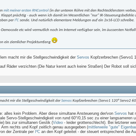
ren
mit meiner ersten
RNControl
(in der unteren Röhre mit den Rechteckfenstern verbau
r. Klappt prächtig - auch wenn ich damit im Wesentlichen "nur" IR-Steuerungsbef
gaben per
I²C
sende. Und natürlich elementare Meldungen auf ein 2x16-LCD schreibe.
Democode etc wird vermutlich noch im Internet verfügbar sein, im äussersten Notfall
chon ein ziemlicher Projektumfang
 allem macht mir die Stellgeschwindigkeit der
Servos
Kopfzerbrechen (Servo1 120
 auf Räder verzichten (Die Natur kennt auch keine Straßen) Der Robot soll
.. macht mir die Stellgeschwindigkeit der
Servos
Kopfzerbrechen (Servo1 120° Servo2 60° al
e: alles kein Problem. Aber diese simultane Ansteuerung der/von
Servos
hat m
male Servo-Stellgeschwindigkeit von rund 60°/0,15 sec zu einer langsameren 
ie) bis zur simultanen Gestik (
Video
- leider grottenschlecht). Bei letzterer w
, Arm rechts und Kopf zeitlich genau ausgegeben (
mittlerweile "gute" Eigenba
von der Zentrale per
I²C
an den Kopf geleitet - der steuert entsprechend die Au