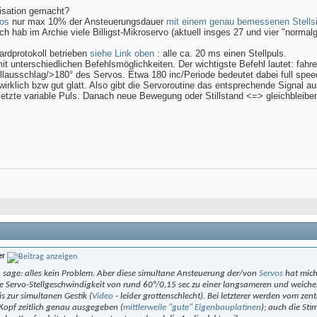
isation gemacht?
os
nur max 10% der Ansteuerungsdauer
mit einem genau bemessenen Stellsi
ch hab im Archie viele Billigst-Mikroservo (aktuell insges 27 und vier "no
rdprotokoll betrieben
siehe Link oben
: alle ca. 20 ms einen Stellpuls.
it unterschiedlichen Befehlsmöglichkeiten. Der wichtigste Befehl lautet: fah
ollausschlag/>180° des Servos. Etwa 180 inc/Periode bedeutet dabei full spee
wirklich bzw gut glatt. Also gibt die Servoroutine das entsprechende Signal 
letzte variable Puls. Danach neue Bewegung oder Stillstand <=> gleichbleibe
er
 sage: alles kein Problem. Aber diese simultane Ansteuerung der/von
Servos
hat mich 
e Servo-Stellgeschwindigkeit von rund 60°/0,15 sec zu einer langsameren und weich
is zur simultanen Gestik (
Video
- leider grottenschlecht). Bei letzterer werden vom zen
 Kopf zeitlich genau ausgegeben (
mittlerweile "gute" Eigenbauplatinen
); auch die Sti