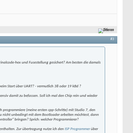
Zitieren
#3
ginalcode-hex und Fusestellung gesichert? Am besten die damals
beim Start über UART? - vermutlich 38 oder 19 kBd ?
ensiv damit zu befassen. Soll ich mal den Chip rein und wieder
h programmiere (meine ersten cpp-Schritte) mit Studio 7, den
Du nicht unbedingt mit dem Bootloader arbeiten möchtest, dann
ntroller" bringen? Sprich: welcher Programmierer?
 enthalten. Zur übertragung nutze ich den
ISP
Programmer
über