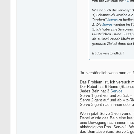
von der Zentrale per
I²C
an 
Wie hab ich die Servosyn
1) Bekanntlich werden die
"andern"
Servos
zu bediene
2) Die
Servos
werden im St
3) Ich habe eine Servorout
Pulsteilchen - rund 5000 p
ab 10 inc/Periode läufts w
genauen Ziel ist dann der 
Ist das verständlich?
Ja. verständlich wenn man es 3
Das Problem ist, ich versuch m
Der Robot hat 6 Beine (Stabhe
Jedes Bein hat 3
Servos
Servo 1 geht vor und zurück =
Servo 2 geht auf und ab = z-Ri
Servo 3 geht nach innen oder 
Wenn jetzt Servo 1 von vorne n
Dabei würde das Bein eine kre
eine Bewegung nach innen mach
abhängig von Pos. Servo 1. We
das Bein absenken. Servo 1 geht