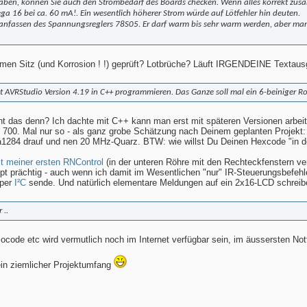
t haben, können Sie auch den Strombedarf des Boards checken. Wenn alles korrekt zu
ga 16 bei ca. 60 mA!. Ein wesentlich höherer Strom würde auf Lötfehler hin deuten.
s anfassen des Spannungsreglers 78S05. Er darf warm bis sehr warm werden, aber man 
mmen Sitz (und Korrosion ! !) geprüft? Lotbrüche? Läuft IRGENDEINE Textaus
mit AVRStudio Version 4.19 in C++ programmieren. Das Ganze soll mal ein 6-beiniger R
 das denn? Ich dachte mit C++ kann man erst mit späteren Versionen arbeite
d 700. Mal nur so - als ganz grobe Schätzung nach Deinem geplanten Projekt
a1284 drauf und nen 20 MHz-Quarz. BTW: wie willst Du Deinen Hexcode "in den
t meiner ersten
RNControl
(in der unteren Röhre mit den Rechteckfenstern ve
appt prächtig - auch wenn ich damit im Wesentlichen "nur" IR-Steuerungsbe
 per
I²C
sende. Und natürlich elementare Meldungen auf ein 2x16-LCD schreib
 ..
code etc wird vermutlich noch im Internet verfügbar sein, im äussersten Notf
 ein ziemlicher Projektumfang