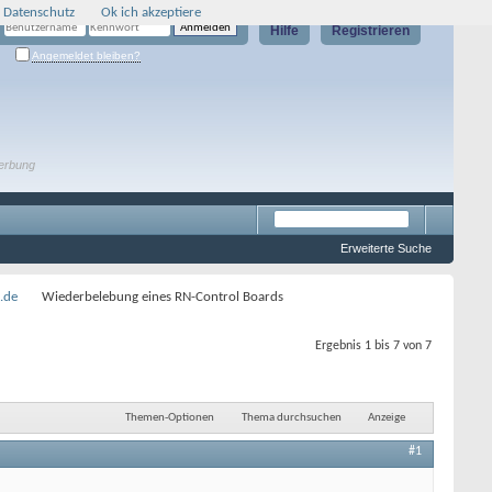
 Datenschutz
Ok ich akzeptiere
Hilfe
Registrieren
Angemeldet bleiben?
erbung
Erweiterte Suche
.de
Wiederbelebung eines RN-Control Boards
Ergebnis 1 bis 7 von 7
Themen-Optionen
Thema durchsuchen
Anzeige
#1