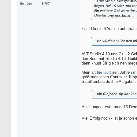
.. Falls Sie ein Messgerä
Beiträge
8.757
liegen. Bei 16 Mhz und Me
Ein weiterer Test wäre da
Überlastung geschützt! ..
Hast Du die BAuteile auf stra
.. Ich würde am liebsten 
AVRStudio 4.19 und C++ ? Geht
den Rest mit Studio 4.18, Buil
dann knüpf Dir gleich nen meg
Mein
archie läuft
seit Jahren
mi
größtmöglichen Controller. Kl
Satellitenboards ihre Aufgaben
.. Bin für jeden Tip dankbar
Anleitungen, evtl. mega16-Demo
Viel Erfolg noch - ist ja schon