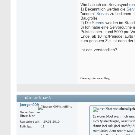
Wie hab ich die Servosynchron
1) Bekanntlich werden die
Serv
"andern"
Servos
zu bedienen. I
Baugröße.
2) Die
Servos
werden im Standa
3) Ich habe eine Servoroutine m
Pulsteilchen - rund 5000 pro V
Ende; ab 10 inc/Periode läufts 
zum genauen Ziel ist dann der 
Ist das verständlich?
Ciao sagt der JoeamBerg
16.01.2018,
14:18
juergen009
Zitat von
oberallgei
Neuer Benutzer
Es wäre blöd wenn ich nun
Öfters hier
sich typbedingte, maximal
Registriert seit
29.09.2010
dann bei mir (bei archie) b
Beiträge
15
Arm links, Arm rechts und