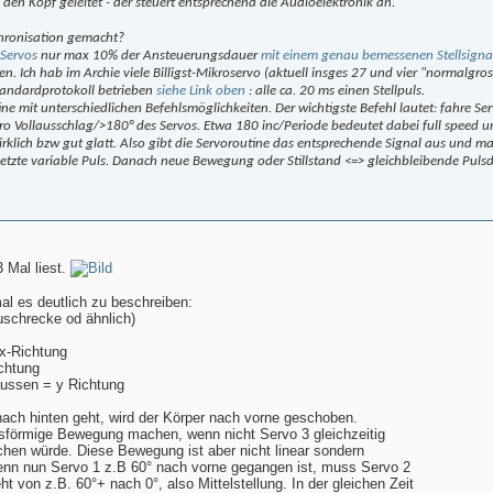
den Kopf geleitet - der steuert entsprechend die Audioelektronik an.
chronisation gemacht?
Servos
nur max 10% der Ansteuerungsdauer
mit einem genau bemessenen Stellsigna
n. Ich hab im Archie viele Billigst-Mikroservo (aktuell insges 27 und vier "normal
andardprotokoll betrieben
siehe Link oben
: alle ca. 20 ms einen Stellpuls.
ine mit unterschiedlichen Befehlsmöglichkeiten. Der wichtigste Befehl lautet: fahre Se
ro Vollausschlag/>180° des Servos. Etwa 180 inc/Periode bedeutet dabei full speed un
irklich bzw gut glatt. Also gibt die Servoroutine das entsprechende Signal aus und ma
letzte variable Puls. Danach neue Bewegung oder Stillstand <=> gleichbleibende Puls
 Mal liest.
al es deutlich zu beschreiben:
uschrecke od ähnlich)
 x-Richtung
chtung
aussen = y Richtung
ach hinten geht, wird der Körper nach vorne geschoben.
isförmige Bewegung machen, wenn nicht Servo 3 gleichzeitig
en würde. Diese Bewegung ist aber nicht linear sondern
nn nun Servo 1 z.B 60° nach vorne gegangen ist, muss Servo 2
 von z.B. 60°+ nach 0°, also Mittelstellung. In der gleichen Zeit