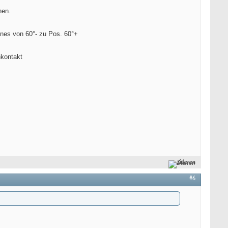
hen.
ines von 60°- zu Pos. 60°+
nkontakt
Zitieren
#6