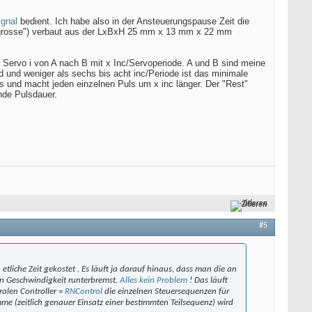
gnal
bedient. Ich habe also in der Ansteuerungspause Zeit die
rmalgrosse") verbaut aus der LxBxH 25 mm x 13 mm x 22 mm
re Servo i von A nach B mit x Inc/Servoperiode. A und B sind meine
d und weniger als sechs bis acht inc/Periode ist das minimale
aus und macht jeden einzelnen Puls um x inc länger. Der "Rest"
nde Pulsdauer.
Zitieren
#5
etliche Zeit gekostet . Es läuft ja darauf hinaus, dass man die an
en Geschwindigkeit runterbremst.
Alles kein Problem
! Das läuft
tralen Controller =
RNControl
die einzelnen Steuersequenzen für
mme (zeitlich genauer Einsatz einer bestimmten Teilsequenz) wird