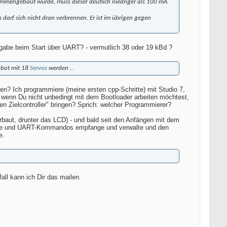
sammengebaut wurde, muss dieser deutlich niedriger als 100 mA
darf sich nicht dran verbrennen. Er ist im übrigen gegen
gabe beim Start über UART? - vermutlich 38 oder 19 kBd ?
obot mit 18
Servos
werden ..
n? Ich programmiere (meine ersten cpp-Schritte) mit Studio 7,
: wenn Du nicht unbedingt mit dem Bootloader arbeiten möchtest,
 Zielcontroller" bringen? Sprich: welcher Programmierer?
rbaut, drunter das LCD) - und bald seit den Anfängen mit dem
fehle und UART-Kommandos empfange und verwalte und den
e.
all kann ich Dir das mailen.