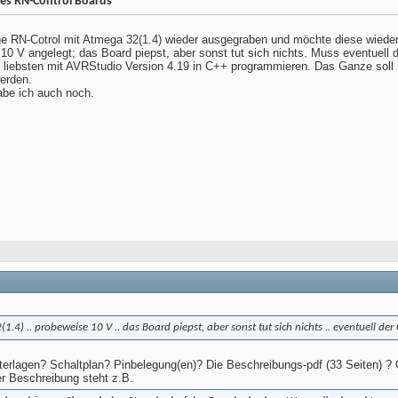
es RN-Control Boards
e RN-Cotrol mit Atmega 32(1.4) wieder ausgegraben und möchte diese wieder 
 V angelegt; das Board piepst, aber sonst tut sich nichts. Muss eventuell 
 liebsten mit AVRStudio Version 4.19 in C++ programmieren. Das Ganze soll 
erden.
be ich auch noch.
1.4) .. probeweise 10 V .. das Board piepst, aber sonst tut sich nichts .. eventuell der
erlagen? Schaltplan? Pinbelegung(en)? Die Beschreibungs-pdf (33 Seiten) ? 
er Beschreibung steht z.B.