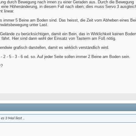
gung durch Bewegung nach innen zu einer Geraden aus. Durch die Bewegung
eine Höhenänderung, in diesem Fall nach oben; dies muss Servo 3 ausgleic
t linear.
ass immer 5 Beine am Boden sind. Das heisst, die Zeit vom Abheben eines Be
chwärtsbewegung unter Last.
elände zu berücksichtigen, damit ein Bein, das in Wirklichkeit keinen Bode
ft fährt. Hier sind dann wohl der Einsatz von Tasterm am Füß nötig.
dwie grafisch darstellen, damit es wirklich verständlich wird.
 - 2 - 5 - 3 - 6 od. so. Auf jeder Seite sollen immer 2 Beine am Boden sein.
r?
s 3 Mal liest ..