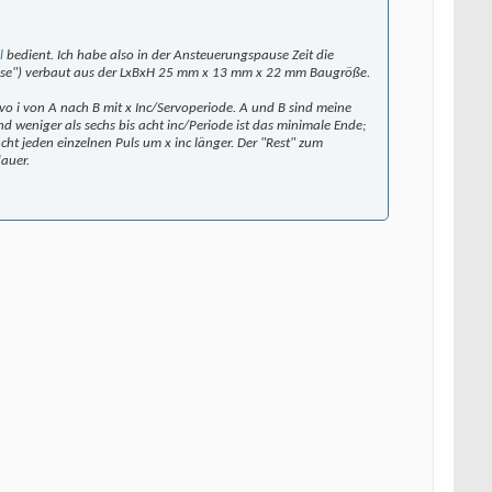
l
bedient. Ich habe also in der Ansteuerungspause Zeit die
grosse") verbaut aus der LxBxH 25 mm x 13 mm x 22 mm Baugröße.
rvo i von A nach B mit x Inc/Servoperiode. A und B sind meine
d weniger als sechs bis acht inc/Periode ist das minimale Ende;
cht jeden einzelnen Puls um x inc länger. Der "Rest" zum
dauer.