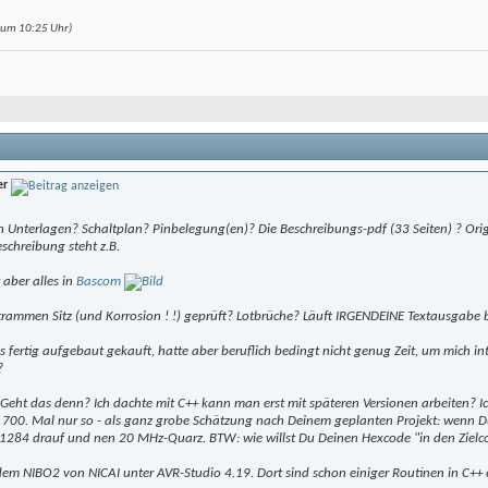
8 um
10:25
Uhr)
er
n Unterlagen? Schaltplan? Pinbelegung(en)? Die Beschreibungs-pdf (33 Seiten) ? Ori
eschreibung steht z.B.
 aber alles in
Bascom
strammen Sitz (und Korrosion ! !) geprüft? Lotbrüche? Läuft IRGENDEINE Textausgabe 
fertig aufgebaut gekauft, hatte aber beruflich bedingt nicht genug Zeit, um mich int
?
Geht das denn? Ich dachte mit C++ kann man erst mit späteren Versionen arbeiten? Ic
ld 700. Mal nur so - als ganz grobe Schätzung nach Deinem geplanten Projekt: wenn 
1284 drauf und nen 20 MHz-Quarz. BTW: wie willst Du Deinen Hexcode "in den Zielco
dem NIBO2 von NICAI unter AVR-Studio 4.19. Dort sind schon einiger Routinen in C++