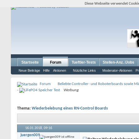
Diese Webseite verwendet Cookie
Startseite
Forum
Tueftler-Tests
Stellen-Anz. /Jobs
Neue Beiträge
Hilfe
Aktionen
Nützliche Links
Moderator-Aktionen
Pr
Forum
Beliebte Controller- und Roboterboards sowie M
-
Werbung
Thema:
Wiederbelebung eines RN-Control Boards
16.01.2018,
09:16
juergen009