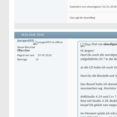
Geändert von oberallgeier (16.01.201
Ciao sagt der JoeamBerg
16.01.2018,
10:45
juergen009
Zitat von
oberallgei
Neuer Benutzer
Hi Jürgen!
Öfters hier
Hast Du noch die sonstige
Registriert seit
29.09.2010
mitgelieferte CD ? In der B
Beiträge
15
Ja die CD habe ich noch ist
Hast Du die BAuteile auf 
Das Board habe ich damals 
rausmachen wg. Korrision
AVRStudio 4.19 und C++ ? 
Rest mit Studio 4.18, Bui
knüpf Dir gleich nen mega
Im Moment spiele ich mit 