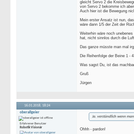
gleicht Servo 2 die Kreisbewe
von Servo 2 bekomme ich aber 
Auch hier ist die Bewegung nich
Mein erster Ansatz ist nun, d
wäre dann 1/5 der Zeit der Rü
Weiterhin wäre noch unebenes G
hat, nicht sinnlos durch die Lu
Das ganze müsste man mal irgen
Die Reihenfolge der Beine 1 - 4
Was sagst Du, ist das machba
Gruß
Jürgen
16.01.2018,
18:24
oberallgeier
Ja. verständlich wenn man e
Erfahrener Benutzer
Robotik Visionär
Ohhh - pardon!