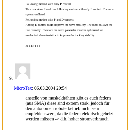
Following motion with only P control
This is a video file of line following motion with only P control. The servo
system oscllated.
Following motion with P and D controls
Adding D control could improve the servo stability. The robot follows the
line correctly. Therefore the servo parameter must be optimized for
mechanical characterristics to improve the tracking stability.
M a n f r e d
MicroTex
:
06.03.2004
20:54
anstelle von muskeldrähten gibt es auch federn
(aus SMA) diese sind extrem stark, jedoch für
den autonomen roboterbetrieb nicht sehr
empfehlenswert, da die federn elektrisch geheizt
werden müssen -> d.h. hoher stromverbrauch