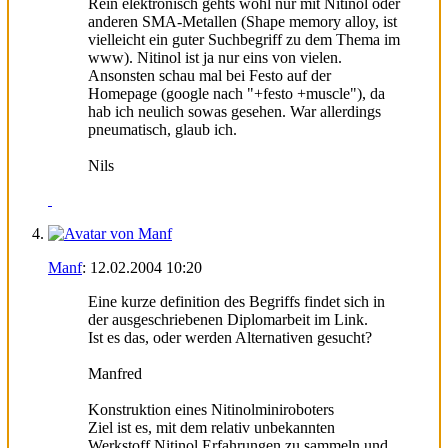
Rein elektronisch gehts wohl nur mit Nitinol oder
anderen SMA-Metallen (Shape memory alloy, ist
vielleicht ein guter Suchbegriff zu dem Thema im
www). Nitinol ist ja nur eins von vielen.
Ansonsten schau mal bei Festo auf der
Homepage (google nach "+festo +muscle"), da
hab ich neulich sowas gesehen. War allerdings
pneumatisch, glaub ich.
Nils
Manf
:
12.02.2004
10:20
Eine kurze definition des Begriffs findet sich in
der ausgeschriebenen Diplomarbeit im Link.
Ist es das, oder werden Alternativen gesucht?
Manfred
Konstruktion eines Nitinolminiroboters
Ziel ist es, mit dem relativ unbekannten
Werkstoff Nitinol Erfahrungen zu sammeln und