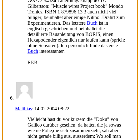
783772 345845 allerdings knapp 40 T€
Gilbertson: "Muscle wires Project book" Mondo
Tronics, ISBN 1 879896 13 3 auch nicht viel
billiger; beinhaltet aber einige Nitinol-Drährt zum
Experimentieren. Das letztere
Buch
ist in
englisch geschrieben und beinhaltet die
detaillierte Bauanleitung von BORIS, einen
Hexapodender eigentlich nur laufen kann (sprich:
ohne Sensoren). Ich persönlich finde das erste
Buch
interessanter.
REB
Matthias
:
14.02.2004
08:22
Vielleicht hast du vor kurzem die "Doku" von
Galileo darüber gesehen, da hatten die ja sowas
wie ne Folie,die sich zusammenzieht, sah aber
nicht gerade billig aus, ausserdem: Wo soll man