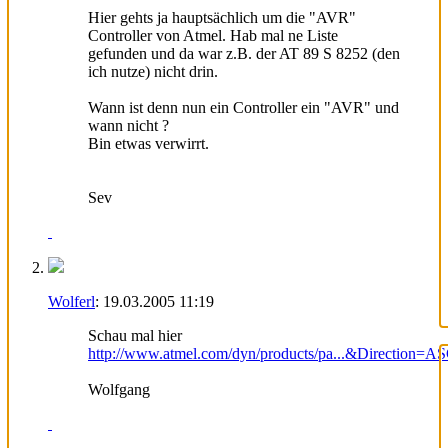
Hier gehts ja hauptsächlich um die "AVR"
Controller von Atmel. Hab mal ne Liste
gefunden und da war z.B. der AT 89 S 8252 (den
ich nutze) nicht drin.
Wann ist denn nun ein Controller ein "AVR" und
wann nicht ?
Bin etwas verwirrt.
Sev
Wolferl
:
19.03.2005
11:19
Schau mal hier
http://www.atmel.com/dyn/products/pa...&Direction=A
Wolfgang