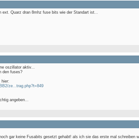
 ext. Quarz dran 8mhz fuse bits wie der Standart ist...
e oszillator aktiv...
n den fuses?
 hier:
pBB2/ze...trag.php?t=849
ichtig angeben...
och gar keine Fusabits gesetzt gehabt! als ich sie das erste mal schreiben wo