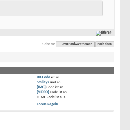
Zitieren
Gehe zu:
AVR Hardwarethemen
Nach oben
BB-Code
ist
an
.
Smileys
sind
an
.
[IMG]
Code ist
an
.
[VIDEO]
Code ist
an
.
HTML-Code ist
aus
.
Foren-Regeln