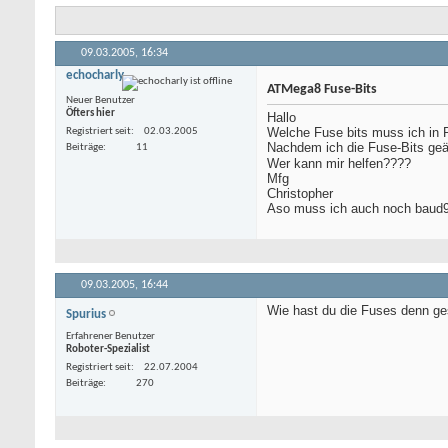
09.03.2005,
16:34
echocharly
ATMega8 Fuse-Bits
Neuer Benutzer
Öfters hier
Hallo
Welche Fuse bits muss ich in P
Registriert seit
02.03.2005
Nachdem ich die Fuse-Bits geä
Beiträge
11
Wer kann mir helfen????
Mfg
Christopher
Aso muss ich auch noch baud9
09.03.2005,
16:44
Wie hast du die Fuses denn ge
Spurius
Erfahrener Benutzer
Roboter-Spezialist
Registriert seit
22.07.2004
Beiträge
270