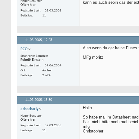
Neuer Benutzer
kann es auch seoin das der ext
Öfters hier
Registriert seit
02.03.2005
Beiträge
11
11.03.2005,
12:28
Also wenn du gar keine Fuses 
RCO
Erfahrener Benutzer
MFg moritz
Robotik Einstein
Registriert seit
09.06.2004
Ort
Aachen
Beiträge
2.674
11.03.2005,
15:30
Hallo
echocharly
Neuer Benutzer
So habe mal im Datasheet nachg
Öfters hier
Fals nicht bitte noch mal beric
Registriert seit
02.03.2005
mfg
Beiträge
11
Christopher