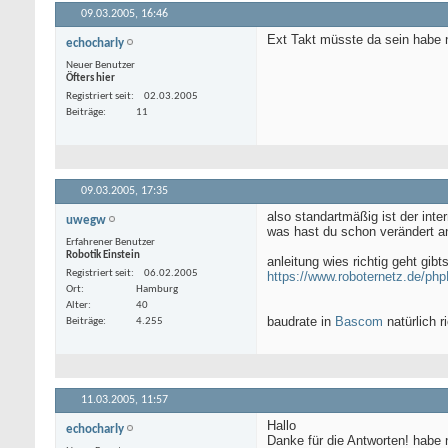
09.03.2005,
16:46
Ext Takt müsste da sein habe n
echocharly
Neuer Benutzer
Öfters hier
Registriert seit
02.03.2005
Beiträge
11
09.03.2005,
17:35
also standartmäßig ist der intern
uwegw
was hast du schon verändert a
Erfahrener Benutzer
Robotik Einstein
anleitung wies richtig geht gibts
Registriert seit
06.02.2005
https://www.roboternetz.de/ph
Ort
Hamburg
Alter
40
baudrate in
Bascom
natürlich r
Beiträge
4.255
11.03.2005,
11:57
Hallo
echocharly
Danke für die Antworten! habe n