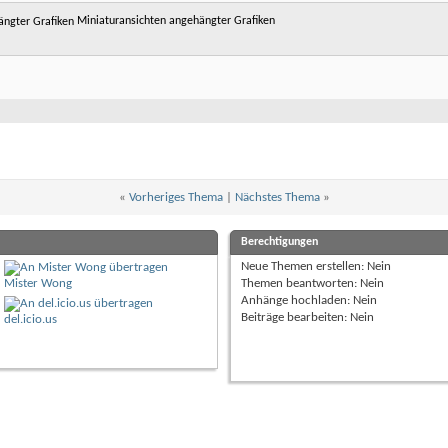
Miniaturansichten angehängter Grafiken
«
Vorheriges Thema
|
Nächstes Thema
»
Berechtigungen
Neue Themen erstellen:
Nein
Mister Wong
Themen beantworten:
Nein
Anhänge hochladen:
Nein
Beiträge bearbeiten:
Nein
del.icio.us