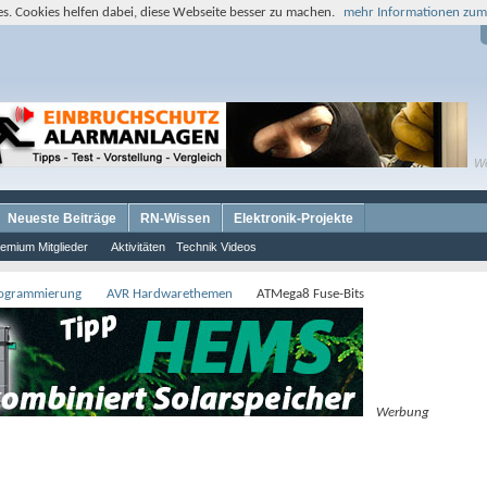
s. Cookies helfen dabei, diese Webseite besser zu machen.
mehr Informationen zum
W
Neueste Beiträge
RN-Wissen
Elektronik-Projekte
emium Mitglieder
Aktivitäten
Technik Videos
rogrammierung
AVR Hardwarethemen
ATMega8 Fuse-Bits
Werbung