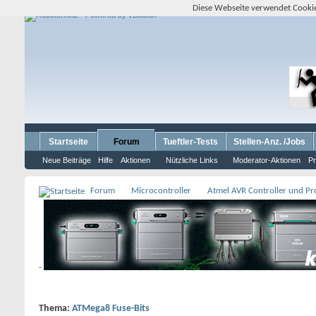
Diese Webseite verwendet Cookie
Startseite
Forum
Tueftler-Tests
Stellen-Anz. /Jobs
Neue Beiträge
Hilfe
Aktionen
Nützliche Links
Moderator-Aktionen
Pr
Forum
Microcontroller
Atmel AVR Controller und P
-
Thema:
ATMega8 Fuse-Bits