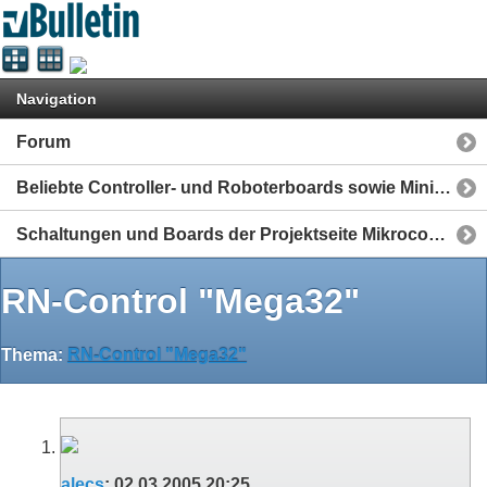
Navigation
Forum
Beliebte Controller- und Roboterboards sowie Mini-Computer
Schaltungen und Boards der Projektseite Mikrocontroller-Elektronik.de
RN-Control "Mega32"
Thema:
RN-Control "Mega32"
alecs
:
02.03.2005
20:25