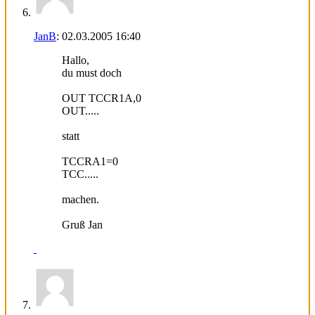
JanB
:
02.03.2005
16:40
Hallo,
du must doch
OUT TCCR1A,0
OUT.....
statt
TCCRA1=0
TCC.....
machen.
Gruß Jan