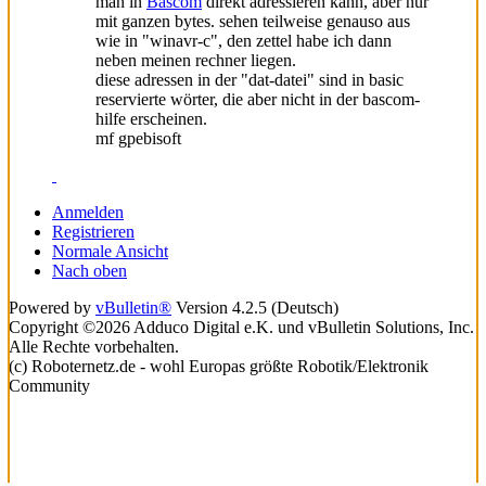
man in
Bascom
direkt adressieren kann, aber nur
mit ganzen bytes. sehen teilweise genauso aus
wie in "winavr-c", den zettel habe ich dann
neben meinen rechner liegen.
diese adressen in der "dat-datei" sind in basic
reservierte wörter, die aber nicht in der bascom-
hilfe erscheinen.
mf gpebisoft
Anmelden
Registrieren
Normale Ansicht
Nach oben
Powered by
vBulletin®
Version 4.2.5 (Deutsch)
Copyright ©2026 Adduco Digital e.K. und vBulletin Solutions, Inc.
Alle Rechte vorbehalten.
(c) Roboternetz.de - wohl Europas größte Robotik/Elektronik
Community