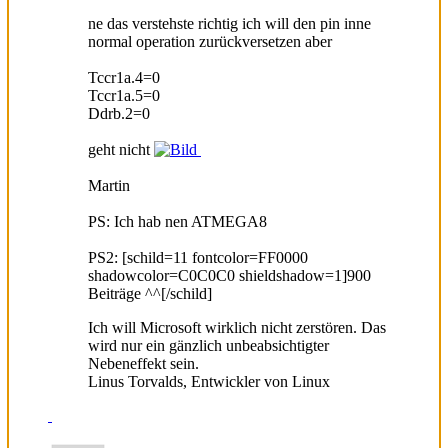
ne das verstehste richtig ich will den pin inne
normal operation zurückversetzen aber
Tccr1a.4=0
Tccr1a.5=0
Ddrb.2=0
geht nicht
Martin
PS: Ich hab nen ATMEGA8
PS2: [schild=11 fontcolor=FF0000
shadowcolor=C0C0C0 shieldshadow=1]900
Beiträge ^^[/schild]
Ich will Microsoft wirklich nicht zerstören. Das
wird nur ein gänzlich unbeabsichtigter
Nebeneffekt sein.
Linus Torvalds, Entwickler von Linux