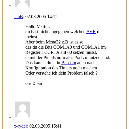
JanB
:
02.03.2005
14:15
Hallo Martin,
du hast nicht angegeben welchen
AVR
du
meinst.
Aber beim Mega32 z.B ist es so,
das du die Bits COM1A0 und COM1A1 im
Register TCCR1A auf 00 setzen musst,
damit der Pin als normales Port zu nutzen sind.
Das kannst du ja in
Bascom
auch nach
Konfiguration des Timers noch machen.
Oder verstehe ich dein Problem falsch ?
Gruß Jan
x-ryder
:
02.03.2005
15:41