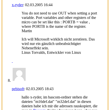
x-ryder
:
02.03.2005
16:44
You do not need to use OUT when setting a port
variable. Port variables and other registers of the
micro can be set like this : PORTB = value ,
where PORTB is the name of the register.
Martin
Ich will Microsoft wirklich nicht zerstören. Das
wird nur ein gänzlich unbeabsichtigter
Nebeneffekt sein.
Linus Torvalds, Entwickler von Linux
pebisoft
:
02.03.2005
18:43
hallo x-ryder, im bascom-ordner stehen die
dateien "m16def.dat" "m32def.dat" in diesen
dateien habe ich mir die adressen rauskopiert, die