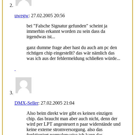
uwegw
:
27.02.2005
20:56
bei "Falsche Signatur gefunden" scheint ja
immerhin erkannt worden zu sein dass da
irgendwas ist...
ganz dumme frage aber hast du auch am pc den
richtigen chip eingestellt? das wär nämlich das
was ich aus der fehlermeldung schließen würde...
DMX-Seller
:
27.02.2005
21:04
Also beim direkt wire gibt es keinen einzigen
chip. das braucht man aber auch nicht, denn der
wird per LPT angesteuert n paar widerstände und
keine externe stromversorgung. also das
funktioniert normalerweise ich kann das