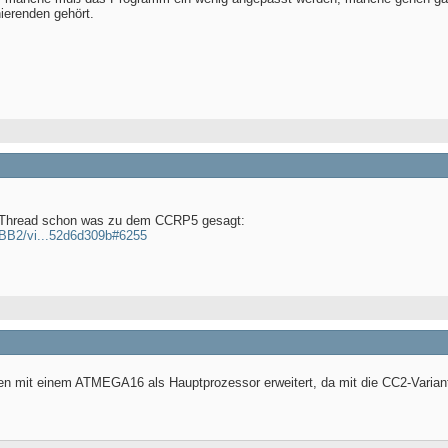
ierenden gehört.
 Thread schon was zu dem CCRP5 gesagt:
pBB2/vi...52d6d309b#6255
n mit einem ATMEGA16 als Hauptprozessor erweitert, da mit die CC2-Variante