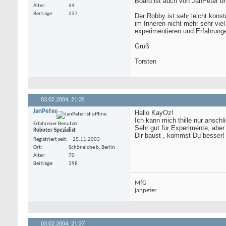
Board ist auch von JanPeter u
Alter
64
Beiträge
237
Der Robby ist sehr leicht konst
im Inneren nicht mehr sehr viel
experimentieren und Erfahrun
Gruß
Torsten
03.02.2004,
21:35
JanPeter
Hallo KayOz!
Ich kann mich thille nur anschl
Erfahrener Benutzer
Sehr gut für Experimente, abe
Roboter-Spezialist
Dir baust , kommst Du besser!
Registriert seit
25.11.2003
Ort
Schöneiche b. Berlin
Alter
70
Beiträge
398
MfG
janpeter
03.02.2004,
21:37