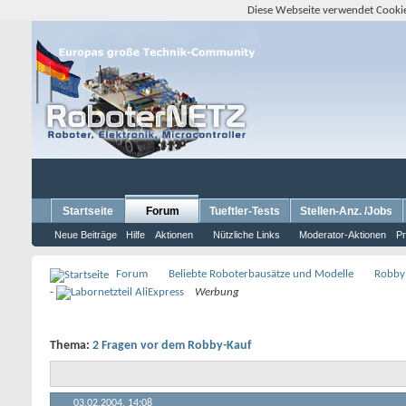
Diese Webseite verwendet Cookie
Startseite
Forum
Tueftler-Tests
Stellen-Anz. /Jobs
Neue Beiträge
Hilfe
Aktionen
Nützliche Links
Moderator-Aktionen
Pr
Forum
Beliebte Roboterbausätze und Modelle
Robby
-
Werbung
Thema:
2 Fragen vor dem Robby-Kauf
03.02.2004,
14:08