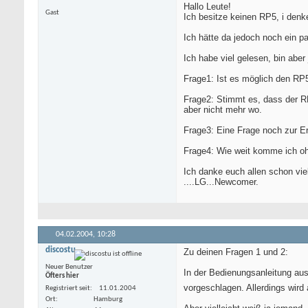
Hallo Leute!
Gast
Ich besitze keinen RP5, i denke
Ich hätte da jedoch noch ein p
Ich habe viel gelesen, bin aber 
Frage1: Ist es möglich den RP
Frage2: Stimmt es, dass der R
aber nicht mehr wo.
Frage3: Eine Frage noch zur Er
Frage4: Wie weit komme ich oh
Ich danke euch allen schon vi
....LG...Newcomer.
04.02.2004,
10:28
discostu
Zu deinen Fragen 1 und 2:
Neuer Benutzer
In der Bedienungsanleitung aus
Öfters hier
vorgeschlagen. Allerdings wird
Registriert seit
11.01.2004
Ort
Hamburg