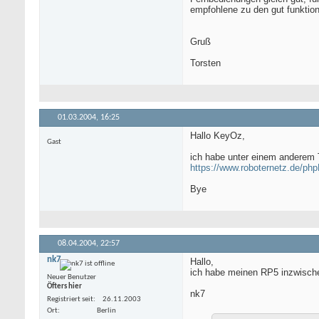
empfohlene zu den gut funktion
Gruß
Torsten
01.03.2004,
16:25
Hallo KeyOz,
Gast
ich habe unter einem anderem
https://www.roboternetz.de/ph
Bye
08.04.2004,
22:57
nk7
Hallo,
ich habe meinen RP5 inzwische
Neuer Benutzer
Öfters hier
nk7
Registriert seit
26.11.2003
Ort
Berlin