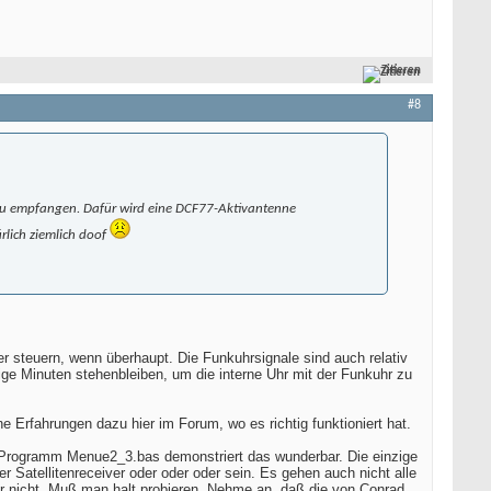
Zitieren
#8
d zu empfangen. Dafür wird eine DCF77-Aktivantenne
rlich ziemlich doof
steuern, wenn überhaupt. Die Funkuhrsignale sind auch relativ
ge Minuten stehenbleiben, um die interne Uhr mit der Funkuhr zu
Erfahrungen dazu hier im Forum, wo es richtig funktioniert hat.
s Programm Menue2_3.bas demonstriert das wunderbar. Die einzige
 Satellitenreceiver oder oder oder sein. Es gehen auch nicht alle
 nicht. Muß man halt probieren. Nehme an, daß die von Conrad