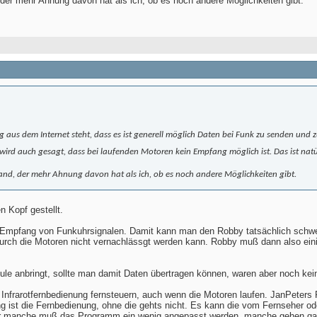
, der mehr Ahnung davon hat als ich, ob es noch andere Möglichkeiten gibt.
g aus dem Internet steht, dass es ist generell möglich Daten bei Funk zu senden un
wird auch gesagt, dass bei laufenden Motoren kein Empfang möglich ist. Das ist natü
mand, der mehr Ahnung davon hat als ich, ob es noch andere Möglichkeiten gibt.
 Kopf gestellt.
 Empfang von Funkuhrsignalen. Damit kann man den Robby tatsächlich schwer 
urch die Motoren nicht vernachlässgt werden kann. Robby muß dann also eini
anbringt, sollte man damit Daten übertragen können, waren aber noch keine 
Infrarotfernbedienung fernsteuern, auch wenn die Motoren laufen. JanPeter
 ist die Fernbedienung, ohne die gehts nicht. Es kann die vom Fernseher oder
ür manche muß das Programm ein wenig angepasst werden, manche gehen gar