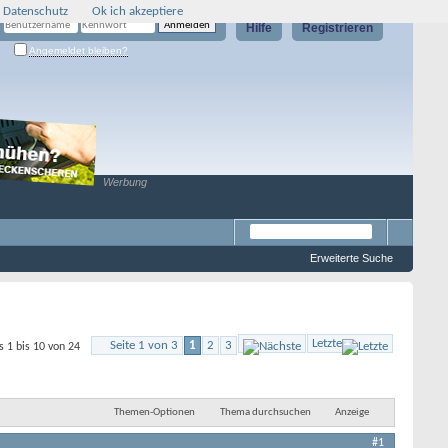
 Datenschutz
Ok ich akzeptiere
Hilfe
Registrieren
Angemeldet bleiben?
Werbung
Erweiterte Suche
Letzte
Seite 1 von 3
1
2
3
s 1 bis 10 von 24
Themen-Optionen
Thema durchsuchen
Anzeige
#1