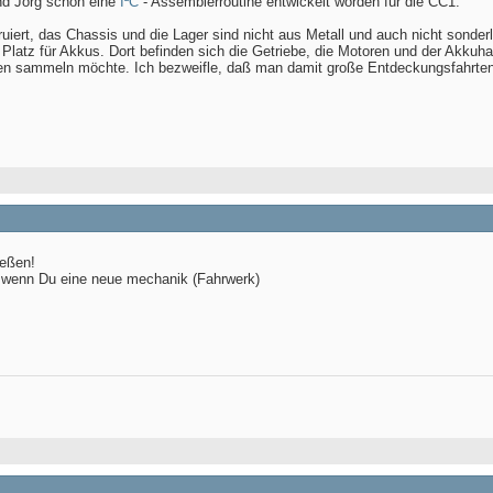
nd Jörg schon eine
I²C
- Assemblerroutine entwickelt worden für die CC1.
ruiert, das Chassis und die Lager sind nicht aus Metall und auch nicht sonde
 Platz für Akkus. Dort befinden sich die Getriebe, die Motoren und der Akkuha
gen sammeln möchte. Ich bezweifle, daß man damit große Entdeckungsfahrte
ießen!
r wenn Du eine neue mechanik (Fahrwerk)