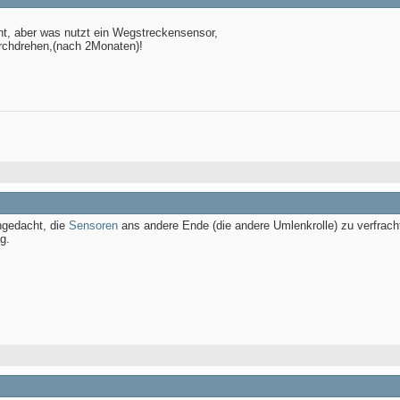
cht, aber was nutzt ein Wegstreckensensor,
rchdrehen,(nach 2Monaten)!
hgedacht, die
Sensoren
ans andere Ende (die andere Umlenkrolle) zu verfrach
g.