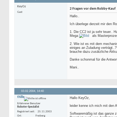
KeyOz
2 Fragen vor dem Robby-Kauf
Gast
Hallo..
Ich überlege derzeit mir den R
1. Die CC2 ist ja sehr teuer..
Mega
als Masterprozes
2. Wie ist es mit dem mechanis
einiges an Zuladung verträgt..
brauche dazu zusätzliche Akkus
Danke schonmal für die Antwor
Mani..
03.02.2004,
14:40
thille
Hallo KeyOz,
Erfahrener Benutzer
leider kenne ich mich mit den 
Roboter-Spezialist
Registriert seit
25.11.2003
Softwaremäßig ist das ganze zi
Ort
Freiberg