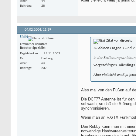
Aber vielleicht weiß ja jemand
Alter
44
Beiträge
28
04.02.2004,
11:39
thille
Zitat von
discostu
Erfahrener Benutzer
Zu deinen Fragen 1 und 2:
Roboter-Spezialist
Registriert seit
25.11.2003
In der Bedienungsanleitun
Ort
Freiberg
Alter
64
vorgeschlagen. Allerdings 
Beiträge
237
Aber vielleicht weiß ja je
Also mal von den Füßen auf den
Die DCF77 Antenne ist für den
schwach, so daß die Störung d
synchronisieren.
Wenn man an RX/TX Funkmodule 
Den Robby kann man mit einer 
notwendige Hardwareerweiterung
Fernbedienungen gleich gut, f