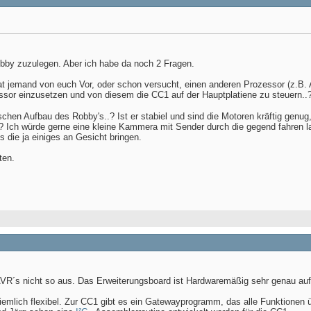
obby zuzulegen. Aber ich habe da noch 2 Fragen.
 Hat jemand von euch Vor, oder schon versucht, einen anderen Prozessor (z.B.
sor einzusetzen und von diesem die CC1 auf der Hauptplatiene zu steuern..
chen Aufbau des Robby's..? Ist er stabiel und sind die Motoren kräftig genug
?? Ich würde gerne eine kleine Kammera mit Sender durch die gegend fahren 
 die ja einiges an Gesicht bringen.
ten.
AVR´s nicht so aus. Das Erweiterungsboard ist Hardwaremäßig sehr genau auf
emlich flexibel. Zur CC1 gibt es ein Gatewayprogramm, das alle Funktionen übe