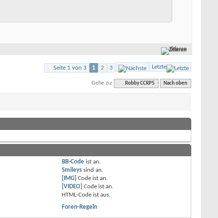
Zitieren
Letzte
Seite 1 von 3
1
2
3
Gehe zu:
Robby CCRP5
Nach oben
BB-Code
ist
an
.
Smileys
sind
an
.
[IMG]
Code ist
an
.
[VIDEO]
Code ist
an
.
HTML-Code ist
aus
.
Foren-Regeln