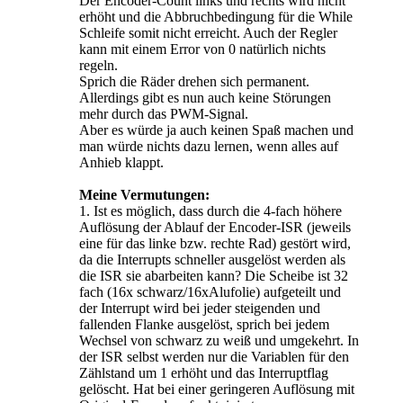
Der Encoder-Count links und rechts wird nicht
erhöht und die Abbruchbedingung für die While
Schleife somit nicht erreicht. Auch der Regler
kann mit einem Error von 0 natürlich nichts
regeln.
Sprich die Räder drehen sich permanent.
Allerdings gibt es nun auch keine Störungen
mehr durch das PWM-Signal.
Aber es würde ja auch keinen Spaß machen und
man würde nichts dazu lernen, wenn alles auf
Anhieb klappt.
Meine Vermutungen:
1. Ist es möglich, dass durch die 4-fach höhere
Auflösung der Ablauf der Encoder-ISR (jeweils
eine für das linke bzw. rechte Rad) gestört wird,
da die Interrupts schneller ausgelöst werden als
die ISR sie abarbeiten kann? Die Scheibe ist 32
fach (16x schwarz/16xAlufolie) aufgeteilt und
der Interrupt wird bei jeder steigenden und
fallenden Flanke ausgelöst, sprich bei jedem
Wechsel von schwarz zu weiß und umgekehrt. In
der ISR selbst werden nur die Variablen für den
Zählstand um 1 erhöht und das Interruptflag
gelöscht. Hat bei einer geringeren Auflösung mit