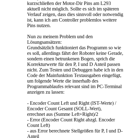
kurzschließen der Motor-Dir Pins am L293
aktuell nicht möglich. Sollte es sich im späteren
Verlauf zeigen, dass dies sinnvoll oder notwendig
ist, kann ich am Controller problemlos weitere
Pins nutzen.
Nun zu meinem Problem und den
Lösungsansätzen:
Grundsätzlich funktioniert das Programm so wie
es soll, allerdings fährt der Roboter keine Gerade,
sondern einen betrunkenen Bogen, sprich die
Korrekturwerte für den P, I und D Anteil passen
nicht. Zum Testen und Debuggen habe ich in den
Code der Mainfunktion Textausgaben eingefügt,
um folgende Werte die innerhalb des
Programmablaufes relevant sind im PC-Terminal
anzeigen zu lassen:
- Encoder Count Left und Right (IST-Werte) /
Encoder Count Gesamt (SOLL-Wert),
errechnet aus (Summe Left+Right)/2
- Error (Encoder Count Right abzgl. Encoder
Count Left)
- aus Error berechnete Stellgrößen für P, I und D-
Anteil