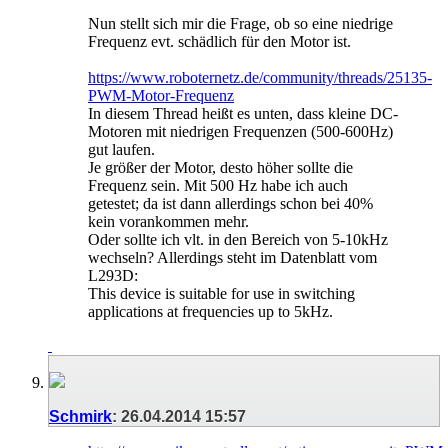
Nun stellt sich mir die Frage, ob so eine niedrige
Frequenz evt. schädlich für den Motor ist.
https://www.roboternetz.de/community/threads/25135-
PWM-Motor-Frequenz
In diesem Thread heißt es unten, dass kleine DC-
Motoren mit niedrigen Frequenzen (500-600Hz)
gut laufen.
Je größer der Motor, desto höher sollte die
Frequenz sein. Mit 500 Hz habe ich auch
getestet; da ist dann allerdings schon bei 40%
kein vorankommen mehr.
Oder sollte ich vlt. in den Bereich von 5-10kHz
wechseln? Allerdings steht im Datenblatt vom
L293D:
This device is suitable for use in switching
applications at frequencies up to 5kHz.
Schmirk
:
26.04.2014
15:57