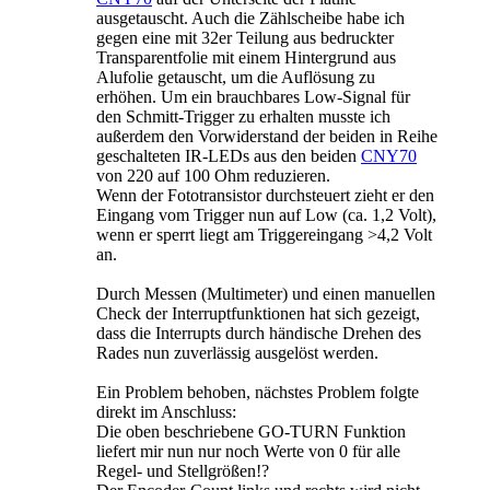
ausgetauscht. Auch die Zählscheibe habe ich
gegen eine mit 32er Teilung aus bedruckter
Transparentfolie mit einem Hintergrund aus
Alufolie getauscht, um die Auflösung zu
erhöhen. Um ein brauchbares Low-Signal für
den Schmitt-Trigger zu erhalten musste ich
außerdem den Vorwiderstand der beiden in Reihe
geschalteten IR-LEDs aus den beiden
CNY70
von 220 auf 100 Ohm reduzieren.
Wenn der Fototransistor durchsteuert zieht er den
Eingang vom Trigger nun auf Low (ca. 1,2 Volt),
wenn er sperrt liegt am Triggereingang >4,2 Volt
an.
Durch Messen (Multimeter) und einen manuellen
Check der Interruptfunktionen hat sich gezeigt,
dass die Interrupts durch händische Drehen des
Rades nun zuverlässig ausgelöst werden.
Ein Problem behoben, nächstes Problem folgte
direkt im Anschluss:
Die oben beschriebene GO-TURN Funktion
liefert mir nun nur noch Werte von 0 für alle
Regel- und Stellgrößen!?