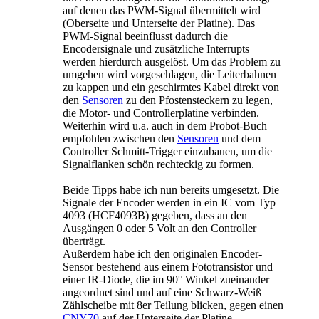
auf denen das PWM-Signal übermittelt wird
(Oberseite und Unterseite der Platine). Das
PWM-Signal beeinflusst dadurch die
Encodersignale und zusätzliche Interrupts
werden hierdurch ausgelöst. Um das Problem zu
umgehen wird vorgeschlagen, die Leiterbahnen
zu kappen und ein geschirmtes Kabel direkt von
den
Sensoren
zu den Pfostensteckern zu legen,
die Motor- und Controllerplatine verbinden.
Weiterhin wird u.a. auch in dem Probot-Buch
empfohlen zwischen den
Sensoren
und dem
Controller Schmitt-Trigger einzubauen, um die
Signalflanken schön rechteckig zu formen.
Beide Tipps habe ich nun bereits umgesetzt. Die
Signale der Encoder werden in ein IC vom Typ
4093 (HCF4093B) gegeben, dass an den
Ausgängen 0 oder 5 Volt an den Controller
überträgt.
Außerdem habe ich den originalen Encoder-
Sensor bestehend aus einem Fototransistor und
einer IR-Diode, die im 90° Winkel zueinander
angeordnet sind und auf eine Schwarz-Weiß
Zählscheibe mit 8er Teilung blicken, gegen einen
CNY70
auf der Unterseite der Platine