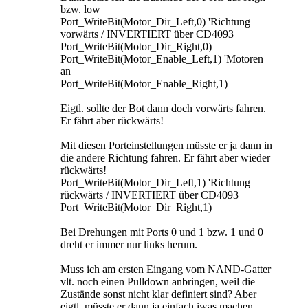
bzw. low
Port_WriteBit(Motor_Dir_Left,0) 'Richtung
vorwärts / INVERTIERT über CD4093
Port_WriteBit(Motor_Dir_Right,0)
Port_WriteBit(Motor_Enable_Left,1) 'Motoren
an
Port_WriteBit(Motor_Enable_Right,1)
Eigtl. sollte der Bot dann doch vorwärts fahren.
Er fährt aber rückwärts!
Mit diesen Porteinstellungen müsste er ja dann in
die andere Richtung fahren. Er fährt aber wieder
rückwärts!
Port_WriteBit(Motor_Dir_Left,1) 'Richtung
rückwärts / INVERTIERT über CD4093
Port_WriteBit(Motor_Dir_Right,1)
Bei Drehungen mit Ports 0 und 1 bzw. 1 und 0
dreht er immer nur links herum.
Muss ich am ersten Eingang vom NAND-Gatter
vlt. noch einen Pulldown anbringen, weil die
Zustände sonst nicht klar definiert sind? Aber
eigtl. müsste er dann ja einfach iwas machen