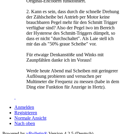
Original-Encodern funktoiniert.
2. Kann es sein, dass durch die schnelle Drehung
der Zählscheibe bei Antrieb per Motor keine
brauchbaren Pegel mehr für den Schmitt Trigger
verfügbar sind? Also der Pegel iwo im Bereich
der Hysterese des Schmitt-Triggers dümpelt, so
dass er nicht "durchschaltet". Als Laie stell ich
mir das als "50% graue Scheibe" vor.
Für etwaige Denkanstöße und Winks mit
Zaunpfählen danke ich im Voraus!
Werde heute Abend mal Scheiben mit geringerer
Auflösung probieren und versuchen per
Multimeter die Frequenz zu messen (habe in dem
Ding eine Funktion für Anzeige in Hertz).
Anmelden
Registrieren
Normale Ansicht
Nach oben
Powered by
vBulletin®
Version 4.2.5 (Deutsch)