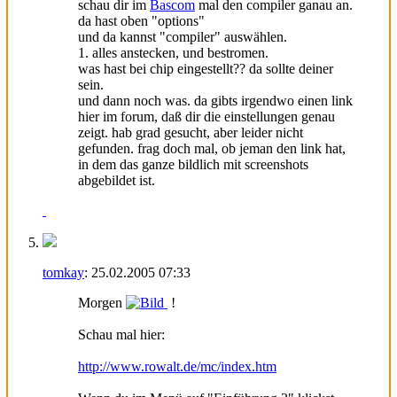
schau dir im
Bascom
mal den compiler ganau an.
da hast oben "options"
und da kannst "compiler" auswählen.
1. alles anstecken, und bestromen.
was hast bei chip eingestellt?? da sollte deiner
sein.
und dann noch was. da gibts irgendwo einen link
hier im forum, daß dir die einstellungen genau
zeigt. hab grad gesucht, aber leider nicht
gefunden. frag doch mal, ob jeman den link hat,
in dem das ganze bildlich mit screenshots
abgebildet ist.
tomkay
:
25.02.2005
07:33
Morgen
!
Schau mal hier:
http://www.rowalt.de/mc/index.htm