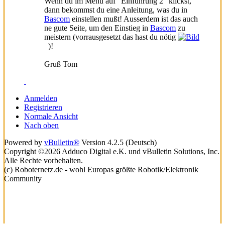
Wenn du im Menü auf "Einführung 2" klickst,
dann bekommst du eine Anleitung, was du in
Bascom
einstellen mußt! Ausserdem ist das auch
ne gute Seite, um den Einstieg in
Bascom
zu
meistern (vorrausgesetzt das hast du nötig
)!
Gruß Tom
Anmelden
Registrieren
Normale Ansicht
Nach oben
Powered by
vBulletin®
Version 4.2.5 (Deutsch)
Copyright ©2026 Adduco Digital e.K. und vBulletin Solutions, Inc.
Alle Rechte vorbehalten.
(c) Roboternetz.de - wohl Europas größte Robotik/Elektronik
Community