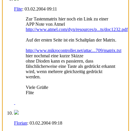
Flite
:
03.02.2004
09:11
Zur Tastenmatrix hier noch ein Link zu einer
APP Note von Atmel
http://www.atmel.com/dyn/resources/p...ts/doc1232.pdf
Auf der ersten Seite ist ein Schaltplan der Matrix.
http://www.mikrocontroller.net/attac...709/matrix.txt
hier nochmal eine kurze Skizze
ohne Dioden kann es passieren, dass
fälschlicherweise eine Taste als gedrückt erkannt
wird, wenn mehrere gleichzeitig gedrückt
werden.
Viele Grüße
Flite
Florian
:
03.02.2004
09:18