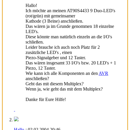
Hallo!
Ich möchte an meinen AT90S4433 9 Duo-LED's
(rot/grün) mit gemeinsamer
Kathode (3 Beine) anschließen.
Das wären ja im Grunde genommen 18 einzelne
LED's.
Diese könnte man natürlich einzeln an die I/O's
schließen.
Leider brauche ich auch noch Platz für 2
zusätzliche LED's , einen
Piezo-Signalgeber und 12 Taster.
Das wären insgesamt 33 I/O's bzw. 20 LED's + 1
Piezo, 12 Taster.
Wie kann ich alle Komponenten an den
AVR
anschließen?
Geht das mit diesem Multiplex?
Wenn ja, wie geht das mit dem Multiplex?
Danke für Eure Hilfe!
Hallo-
:
02.02.2004
20:46