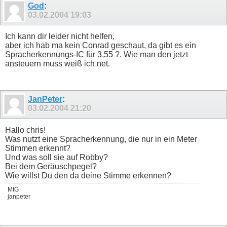
God
:
gosub schreiben

next j

03.02.2004
19:03
sagen=off

manda=0

Ich kann dir leider nicht helfen,
wert=check : gosub schreiben

print

aber ich hab ma kein Conrad geschaut, da gibt es ein
#antwort

Spracherkennungs-IC für 3,55 ?. Wie man den jetzt
print "Antwort"

ansteuern muss weiß ich net.
gosub lesen : gosub lesen

anzahl=wert

for j = 1 to anzahl

gosub lesen

next j

JanPeter
:
print

03.02.2004
21:20
goto main

#lesen

wert=0

Hallo chris!
deact data

Was nutzt eine Spracherkennung, die nur in ein Meter
for i = 7 to 0 step -1

Stimmen erkennt?
wait not shs

Und was soll sie auf Robby?
if data then wert = wert + (1 shl i)

mhs = off : wait shs : mhs = on

Bei dem Geräuschpegel?
next i

Wie willst Du den da deine Stimme erkennen?
print wert;" ";

return

MfG
#schreiben

janpeter
for i = 7 to 0 step - 1

if wert and 1 shl i then data =on else data = off

wait shs

mhs = off
