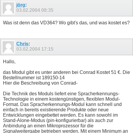
define offset byte

jörg
:
define taste byte

03.02.2004
08:35
define segment byte

define wort byte

define manda byte

Was ist denn das VD364? Wo gibt's das, und was kostet es?
define erkannt bit[192]

define speek bit[191]

define sagen bit[190]

#init

deact shs : reset =off : reset =on

Chris
:
pause 30

03.02.2004
17:15
#anzeige

print

print "Namen erkennen <A> [B] Pointer lesen"

Hallo,
print "Namen trainieren <C> <D> Kommunikation ??"

print "Get Entry status <E> <F> Version abfragen"

das Modul gibt es unter anderen bei Conrad Kostet 51 €. Die
print "Wort sagen <G> <H> Directory lesen"

Bestellnummer ist 189150-14
print "Startbeep ein [I] <J> Startbeep aus"

print "Increment pointer<K> <L> Decrement pointer"

Hier die Beschreibung von Conrad-
print "Clear current p. <M> <N> Swap curr. pointer"

print "Restore curr. p. <O> 

Die Technik des Moduls liefert eine Spracherkennungs-
Technologie in einem kostengünstigen, flexiblen Modul-
 Delete curr. entry"

Format. Das Spracherkennungs-Modul kann schnell und
print "Delete all words <Q> <R> Power down !RESET!"

print "NEAR <S> <T> FAR"

einfach in bereits existierende Produkte oder neue
print "QUIET <U> <V> AUTOMOTIVE"

Entwicklungen eingebettet werden. Es kann sowohl im
print "Speech (PWM) aus <W> <X> Speech (PWM) ein"

Stand-Alone-Modus (pin-konfigurierbar) als auch zur
print "Automatik ein <Y> <Z> Automatik aus"

Anbindung an einen Mikroprozessor für die
print "Menüanzeige <Leertaste>"

Signalweitergabe betrieben werden. Mit einem Minimum an
print
