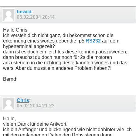
if j=1 and wert=0 then erkannt=on

next j

print

bewild
:
if erkannt=on then goto erkannt

05.02.2004
20:44
goto automatik

#erkannt

erkannt=off

Hallo Chris,
print "Erkennung"

ich versteh dich nicht ganz, du bekommst schon die
wert=255 : gosub schreiben

erkennung eines wortes ueber die rp5
RS232
auf dem
wert=2 : gosub schreiben

wert=38 : gosub schreiben

hyperterminal angezeit?
wert=40 : gosub schreiben

dann ist es doch ein leichtes diese kennung auszuwerten,
print

dann brauchst du doch nur noch für 2s die motoren
print "Antwort"

anzusteuern in die richtung des erkannten wortes und das
gosub lesen : gosub lesen

wars. Aber du musst ein anderes Problem haben?!
anzahl=wert

for j = 1 to anzahl

gosub lesen

Bernd
if j=2 then segment=wert+1

next j

print

print "Erkennung"

Chris
:
wert=255 : gosub schreiben

wert=5 : gosub schreiben

05.02.2004
21:23
wert=48 : gosub schreiben

wert=90+segment:gosub schreiben

Hallo,
wert=1 : gosub schreiben

wert=1 : gosub schreiben

vielen Dank für deine Antwort,
wert=5+48+90+segment+1+1: gosub schreiben

ich bin Anfänger und blicke irgend wie nicht dahinter wie ich
print

mit den emfangenen Daten den Roby steuern kann.