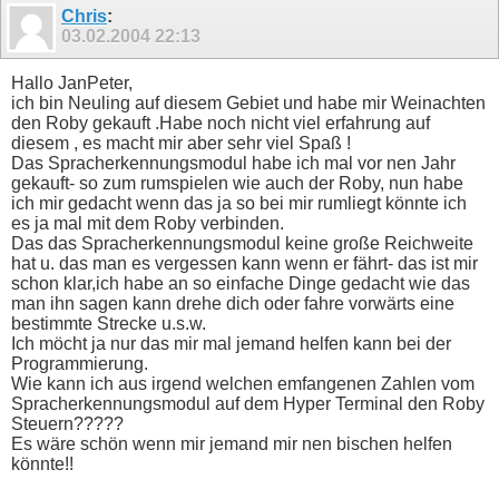
Chris
:
wait not shs

mhs = on

03.02.2004
22:13
wait shs

next i

Hallo JanPeter,
print wert; " ";

return

ich bin Neuling auf diesem Gebiet und habe mir Weinachten
#automatik

den Roby gekauft .Habe noch nicht viel erfahrung auf
offset = 0

diesem , es macht mir aber sehr viel Spaß !
if rxd then get taste

Das Spracherkennungsmodul habe ich mal vor nen Jahr
if taste=90 or taste=122 then goto anzeige

gekauft- so zum rumspielen wie auch der Roby, nun habe
if taste >96 then taste=taste-32

if taste =91 then goto anzeige

ich mir gedacht wenn das ja so bei mir rumliegt könnte ich
print "Kommando"

es ja mal mit dem Roby verbinden.
looktab command,offset,anzahl

Das das Spracherkennungsmodul keine große Reichweite
wert=255 : gosub schreiben

hat u. das man es vergessen kann wenn er fährt- das ist mir
wert = anzahl + 1 : gosub schreiben

schon klar,ich habe an so einfache Dinge gedacht wie das
check = wert

for j = 1 to anzahl

man ihn sagen kann drehe dich oder fahre vorwärts eine
looktab command,j+offset,wert

bestimmte Strecke u.s.w.
check = check + wert

Ich möcht ja nur das mir mal jemand helfen kann bei der
gosub schreiben

Programmierung.
next j

Wie kann ich aus irgend welchen emfangenen Zahlen vom
wert=check : gosub schreiben

print

Spracherkennungsmodul auf dem Hyper Terminal den Roby
print "Antwort"

Steuern?????
gosub lesen : gosub lesen

Es wäre schön wenn mir jemand mir nen bischen helfen
anzahl=wert

könnte!!
for j = 1 to anzahl

gosub lesen
