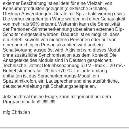
#main

externer Beschaltung ist es ideal für eine Vielzahl von
taste=0

Konsumerprodukten geeignet (elektrische Schalter,
if not rxd then goto main

Desktop-Anwendungen, Geräte mit Sprachaktivierung usw.).
get taste

Die vorher eingelernten Worte werden mit einer Genauigkeit
if taste=32 then goto anzeige

von mehr als 99% erkannt. Weiterhin kann die Sensitivität
if taste <65 then goto main

if taste >96 then taste = taste-32

der Personen-Stimmenerkennung über einen externen Dip-
offset = (taste-65)*5

Schalter eingestellt werden. Dadurch ist es möglich, dass
if offset = 120 then goto automatik

ein Befehl sowohl von mehreren Personen oder nur von
if offset=30 then sagen =on

einer berechtigten Person akzeptiert wird und ein
if sagen=on then goto sprechen else goto ausführen

Schaltvorgang ausgelöst wird. Aktiviert wird dieses Modul
#sprechen

print "Mandatory prompt list <0> "

ohne zusätzliche Synchronisation aus dem Kontext! Die
print "Optional prompt list <1> "

Ansagetexte des Moduls sind in Deutsch gespeichert.
input manda

Technische Daten: Betriebsspannung 5,0 V · Imax = 20 mA ·
if manda>1 then goto sprechen

Betriebstemperatur -20 bis +70 ºC. Im Lieferumfang
if manda = 0 then print "Das gewünschte Wort (1 -208) e
enthalten ist das Spracherkennungs-Modul, ein
if manda = 1 then print "Das gewünschte Wort (1 -240) e
input wort

Spezialmikrofon, ein Lautsprecher und eine ausführliche,
#ausführen

deutsche Anleitung mit Schaltungsbeispielen.
print "Kommando"

looktab command,offset,anzahl

Jetz nochmal meine Frage, kann mir jemand bei dem
wert=255 : gosub schreiben

Programm helfen!!!!!!!!!!!!!!!
wert = anzahl + 1 : gosub schreiben

check = wert

for j = 1 to anzahl

mfg Christian
looktab command,j+offset,wert

if sagen=on and j=2 then wert=wort

if sagen=on and j=3 then wert=manda

check = check + wert
