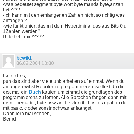
print "Antwort"

-was bedeutet segment byte,wort byte manda byte,anzahl
gosub lesen : gosub lesen

byte???
anzahl=wert

for j = 1 to anzahl

-ich kann mit den emfangenen Zahlen nicht so richtig was
gosub lesen

anfangen ?
next j

-wie funktioniert das mit dem Hypertiminal das aus Bits 0 u.
print

1Zahlen werden?
goto automatik

Bitte helft mir?????
table command

4 16 121 0 1 ' recognize word

1 38 0 0 0 ' return pointer

4 2 121 0 1 ' train a name

1 0 0 0 0 ' no operation

bewild
:
1 42 0 0 0 ' get entry status

06.02.2004
13:00
1 1 0 0 0 ' get version

3 48 7 0 0 ' say a prompt

1 43 0 0 0 ' query directory

hallo chris,
3 65 8 1 0 ' beep ein

puh das sind aber viele unklarheiten auf einmal. Wenn du
3 65 8 0 0 ' beep aus

1 33 0 0 0 ' increment pointer

anfangen willst Roboter zu programmieren, solltest du dir
1 34 0 0 0 ' decrement pointer

erst mal ein
Buch
kaufen um einmal die grundlagen des
1 32 0 0 0 ' clear current pointer

programmierens zu lernen. Alle Sprachen fangen dann mit
1 37 0 0 0 ' swap current pointer

dem Thema bit, byte usw an. Letztendlich ist es egal ob du
1 36 0 0 0 ' restore current pointer

mit basic, c oder sonstnochwas anfaengst.
1 39 0 0 0 ' delete current entry

2 40 85 0 0 ' delete all stored words

Dann lern mal schoen,
1 64 0 0 0 ' power down

Bernd
3 65 0 254 0 ' environment near

3 65 0 255 0 ' environment far

3 65 0 243 0 ' environment quiet
