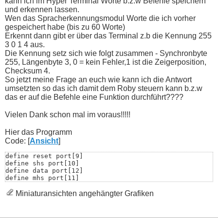
kann ich im Hyper Terminal Worte b.z.w Befehle speichern
und erkennen lassen.
Wen das Spracherkennungsmodul Worte die ich vorher
gespeichert habe (bis zu 60 Worte)
Erkennt dann gibt er über das Terminal z.b die Kennung 255
3 0 1 4 aus.
Die Kennung setz sich wie folgt zusammen - Synchronbyte
255, Längenbyte 3, 0 = kein Fehler,1 ist die Zeigerposition,
Checksum 4.
So jetzt meine Frage an euch wie kann ich die Antwort
umsetzten so das ich damit dem Roby steuern kann b.z.w
das er auf die Befehle eine Funktion durchführt????
Vielen Dank schon mal im voraus!!!!!
Hier das Programm
Code: [
Ansicht
]
define reset port[9]

define shs port[10]

define data port[12]

define mhs port[11]

define wert byte

define anzahl byte

Miniaturansichten angehängter Grafiken
define check byte

define i byte

define j byte
