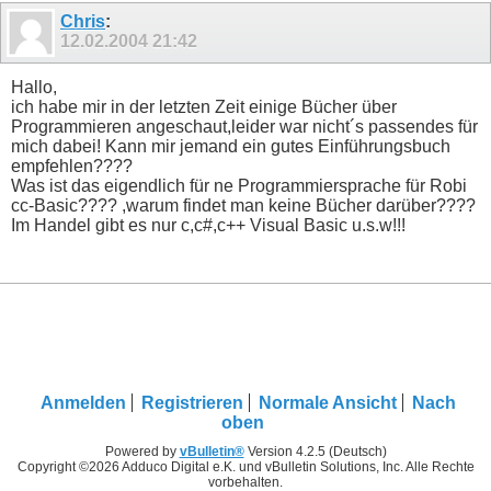
3 65 0 12 0 ' environment automotive

Chris
:
3 65 7 1 0 ' speech pwm aus

3 65 7 2 0 ' speech pwm ein
12.02.2004
21:42
Hallo,
ich habe mir in der letzten Zeit einige Bücher über
Programmieren angeschaut,leider war nicht´s passendes für
mich dabei! Kann mir jemand ein gutes Einführungsbuch
empfehlen????
Was ist das eigendlich für ne Programmiersprache für Robi
cc-Basic???? ,warum findet man keine Bücher darüber????
Im Handel gibt es nur c,c#,c++ Visual Basic u.s.w!!!
Anmelden
Registrieren
Normale Ansicht
Nach
oben
Powered by
vBulletin®
Version 4.2.5 (Deutsch)
Copyright ©2026 Adduco Digital e.K. und vBulletin Solutions, Inc. Alle Rechte
vorbehalten.