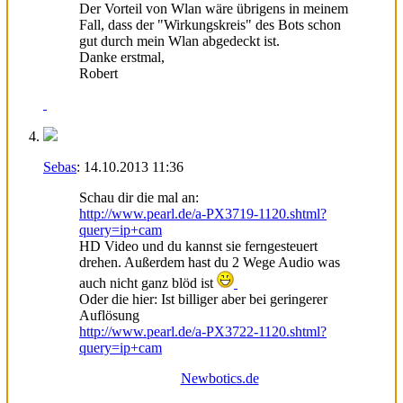
Der Vorteil von Wlan wäre übrigens in meinem
Fall, dass der "Wirkungskreis" des Bots schon
gut durch mein Wlan abgedeckt ist.
Danke erstmal,
Robert
Sebas
:
14.10.2013
11:36
Schau dir die mal an:
http://www.pearl.de/a-PX3719-1120.shtml?
query=ip+cam
HD Video und du kannst sie ferngesteuert
drehen. Außerdem hast du 2 Wege Audio was
auch nicht ganz blöd ist
Oder die hier: Ist billiger aber bei geringerer
Auflösung
http://www.pearl.de/a-PX3722-1120.shtml?
query=ip+cam
Newbotics.de