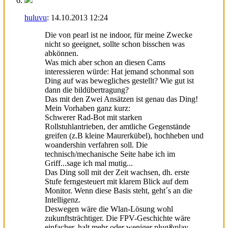
huluvu
:
14.10.2013
12:24
Die von pearl ist ne indoor, für meine Zwecke
nicht so geeignet, sollte schon bisschen was
abkönnen.
Was mich aber schon an diesen Cams
interessieren würde: Hat jemand schonmal son
Ding auf was bewegliches gestellt? Wie gut ist
dann die bildübertragung?
Das mit den Zwei Ansätzen ist genau das Ding!
Mein Vorhaben ganz kurz:
Schwerer Rad-Bot mit starken
Rollstuhlantrieben, der amtliche Gegenstände
greifen (z.B kleine Maurerkübel), hochheben und
woandershin verfahren soll. Die
technisch/mechanische Seite habe ich im
Griff...sage ich mal mutig...
Das Ding soll mit der Zeit wachsen, dh. erste
Stufe ferngesteuert mit klarem Blick auf dem
Monitor. Wenn diese Basis steht, geht´s an die
Intelligenz.
Deswegen wäre die Wlan-Lösung wohl
zukunftsträchtiger. Die FPV-Geschichte wäre
einfacher, halt mehr oder weniger plug&play.